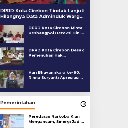
DPRD Kota Cirebon Tindak Lanjuti
Hilangnya Data Adminduk Warga
Disabilitas
DPRD Kota Cirebon Minta
Kesbangpol Deteksi Dini
Kerawanan Sosial
DPRD Kota Cirebon Desak
Pemenuhan Hak
Penyandang Disabilitas
Hari Bhayangkara ke-80,
Rinna Suryanti Apresiasi
Kinerja Polres Cirebon
Kota
Pemerintahan
Peredaran Narkoba Kian
Mengancam, Sinergi Jadi
Kunci Pencegahan