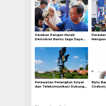
Gerakan Pangan Murah
Peredar
Demokrat Bantu Jaga Daya
Menganc
Beli Masyarakat
Kunci P
Perawatan Perangkat Sinyal
Batu Ba
dan Telekomunikasi Dukung
Cirebon
Perjalanan Kereta Api
Kerang 