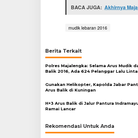
i
BACA JUGA:
Akhirnya Maj
J
a
l
u
mudik lebaran 2016
r
P
a
n
Berita Terkait
t
u
r
Polres Majalengka: Selama Arus Mudik d
a
Balik 2016, Ada 624 Pelanggar Lalu Linta
Gunakan Helikopter, Kapolda Jabar Pan
Arus Balik di Kuningan
H+3 Arus Balik di Jalur Pantura Indramay
Ramai Lancar
Rekomendasi Untuk Anda