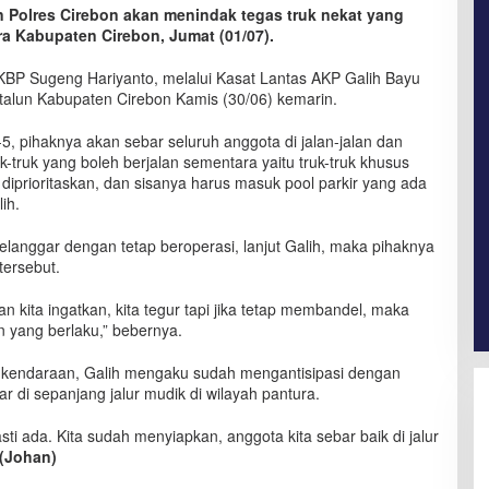
n Polres Cirebon akan menindak tegas truk nekat yang
ura Kabupaten Cirebon, Jumat (01/07).
AKBP Sugeng Hariyanto, melalui Kasat Lantas AKP Galih Bayu
talun Kabupaten Cirebon Kamis (30/06) kemarin.
5, pihaknya akan sebar seluruh anggota di jalan-jalan dan
k-truk yang boleh berjalan sementara yaitu truk-truk khusus
prioritaskan, dan sisanya harus masuk pool parkir yang ada
ih.
elanggar dengan tetap beroperasi, lanjut Galih, maka pihaknya
tersebut.
 kita ingatkan, kita tegur tapi jika tetap membandel, maka
n yang berlaku,” bebernya.
 kendaraan, Galih mengaku sudah mengantisipasi dengan
 di sepanjang jalur mudik di wilayah pantura.
ti ada. Kita sudah menyiapkan, anggota kita sebar baik di jalur
(Johan)