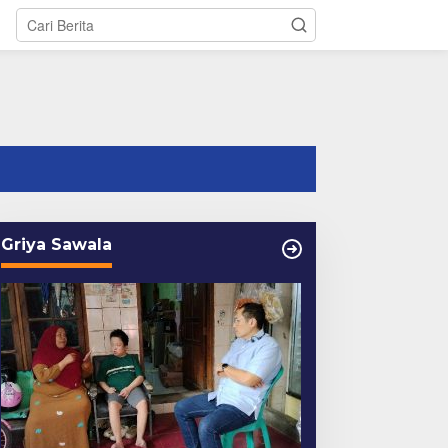
tutup
Griya Sawala