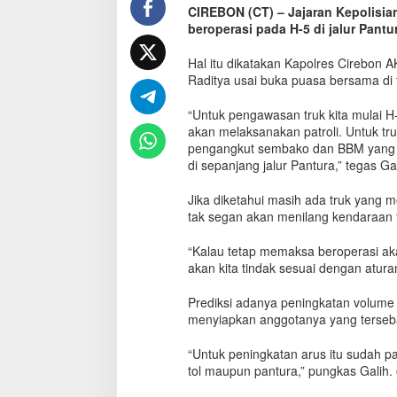
CIREBON (CT) – Jajaran Kepolisia
d
beroperasi pada H-5 di jalur Pant
a
k
T
Hal itu dikatakan Kapolres Cirebon 
e
Raditya usai buka puasa bersama di 
g
a
“Untuk pengawasan truk kita mulai H-
s
akan melaksanakan patroli. Untuk tru
T
pengangkut sembako dan BBM yang di
r
di sepanjang jalur Pantura,” tegas Gal
u
k
Jika diketahui masih ada truk yang m
y
tak segan akan menilang kendaraan 
a
n
“Kalau tetap memaksa beroperasi akan
g
akan kita tindak sesuai dengan atura
M
e
l
Prediksi adanya peningkatan volume
i
menyiapkan anggotanya yang tersebar
n
t
“Untuk peningkatan arus itu sudah pas
a
tol maupun pantura,” pungkas Galih.
s
d