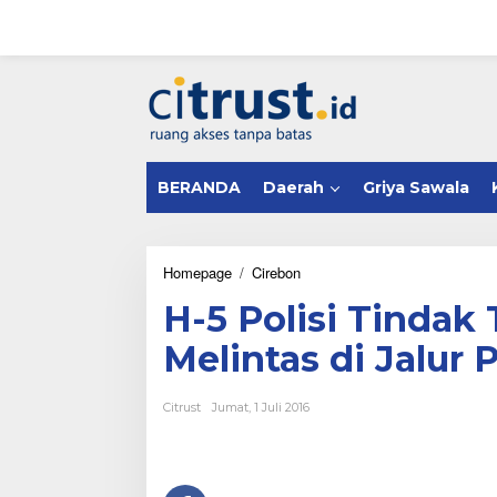
L
e
w
a
tutup
t
i
k
e
k
BERANDA
Daerah
Griya Sawala
o
n
t
e
n
Homepage
/
Cirebon
H
-
H-5 Polisi Tindak
5
P
Melintas di Jalur 
o
l
i
Citrust
Jumat, 1 Juli 2016
s
i
T
i
n