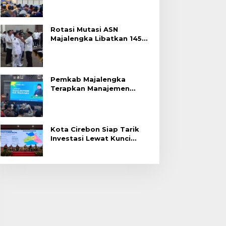
Rotasi Mutasi ASN
Majalengka Libatkan 145
Pejabat, Terapkan Sistem
Merit
Pemkab Majalengka
Terapkan Manajemen
Talenta untuk Promosi
ASN
Kota Cirebon Siap Tarik
Investasi Lewat Kunci
Bersama Summit 2026