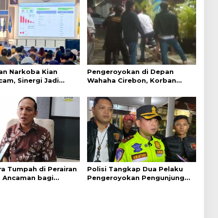
an Narkoba Kian
Pengeroyokan di Depan
am, Sinergi Jadi
Wahaha Cirebon, Korban
encegahan
Tunggu Kejelasan dari Polisi
ra Tumpah di Perairan
Polisi Tangkap Dua Pelaku
, Ancaman bagi
Pengeroyokan Pengunjung
Hijau
GTC Cirebon