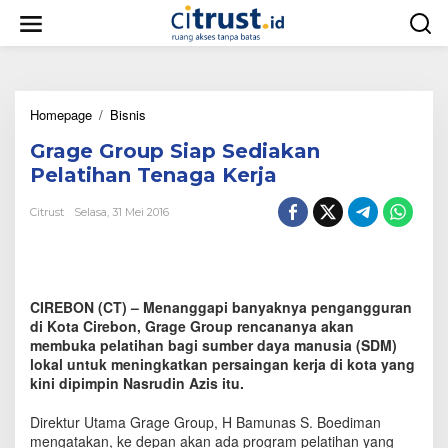
L
e
w
a
t
i
Homepage
/
Bisnis
G
k
r
e
Grage Group Siap Sediakan
a
k
g
o
Pelatihan Tenaga Kerja
e
n
G
t
Citrust
Selasa, 31 Mei 2016
r
e
o
n
u
p
S
CIREBON (CT) – Menanggapi banyaknya pengangguran
i
di Kota Cirebon, Grage Group rencananya akan
a
membuka pelatihan bagi sumber daya manusia (SDM)
p
lokal untuk meningkatkan persaingan kerja di kota yang
S
kini dipimpin Nasrudin Azis itu.
e
d
i
Direktur Utama Grage Group, H Bamunas S. Boediman
a
mengatakan, ke depan akan ada program pelatihan yang