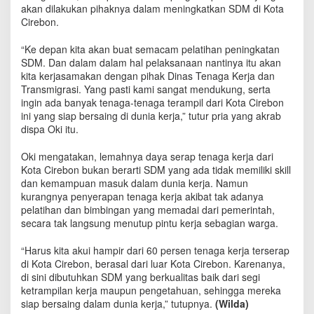
k
akan dilakukan pihaknya dalam meningkatkan SDM di Kota
a
Cirebon.
n
P
“Ke depan kita akan buat semacam pelatihan peningkatan
e
SDM. Dan dalam dalam hal pelaksanaan nantinya itu akan
l
kita kerjasamakan dengan pihak Dinas Tenaga Kerja dan
a
Transmigrasi. Yang pasti kami sangat mendukung, serta
t
ingin ada banyak tenaga-tenaga terampil dari Kota Cirebon
i
ini yang siap bersaing di dunia kerja,” tutur pria yang akrab
h
dispa Oki itu.
a
n
Oki mengatakan, lemahnya daya serap tenaga kerja dari
T
Kota Cirebon bukan berarti SDM yang ada tidak memiliki skill
e
dan kemampuan masuk dalam dunia kerja. Namun
n
a
kurangnya penyerapan tenaga kerja akibat tak adanya
g
pelatihan dan bimbingan yang memadai dari pemerintah,
a
secara tak langsung menutup pintu kerja sebagian warga.
K
e
“Harus kita akui hampir dari 60 persen tenaga kerja terserap
r
di Kota Cirebon, berasal dari luar Kota Cirebon. Karenanya,
j
di sini dibutuhkan SDM yang berkualitas baik dari segi
a
ketrampilan kerja maupun pengetahuan, sehingga mereka
siap bersaing dalam dunia kerja,” tutupnya.
(Wilda)