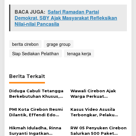
BACA JUGA:
Safari Ramadan Partai
Demokrat, SBY Ajak Masyarakat Refleksikan
Nilai-nilai Pancasila
berita cirebon
grage group
Siap Sediakan Pelatihan
tenaga kerja
Berita Terkait
Diduga Cabuli Tetangga
Wawali Cirebon Ajak
Berkebutuhan Khusus,
Warga Perkuat
HDA Diamankan Polisi
Keimanan pada
Momentum Harjad ke-
PMI Kota Cirebon Resmi
Kasus Video Asusila
599
Dilantik, Effendi Edo
Terbongkar, Pelaku
Soroti Kesiapsiagaan
Ditangkap Usai Cari
Bencana
Korban Baru
Hikmah Iduladha, Rinna
RW 05 Penyuken Cirebon
Suryanti Ingatkan
Salurkan 500 Paket