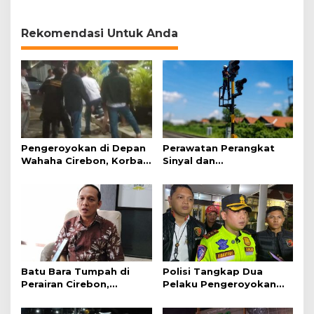
Pentingnya Empati dan
Daging Kurban
Gotong Royong
Rekomendasi Untuk Anda
Pengeroyokan di Depan
Perawatan Perangkat
Wahaha Cirebon, Korban
Sinyal dan
Tunggu Kejelasan dari
Telekomunikasi Dukung
Polisi
Perjalanan Kereta Api
Batu Bara Tumpah di
Polisi Tangkap Dua
Perairan Cirebon,
Pelaku Pengeroyokan
Ancaman bagi Kerang
Pengunjung GTC Cirebon
Hijau