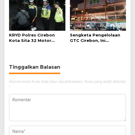
KRYD Polres Cirebon
Sengketa Pengelolaan
Kota Sita 32 Motor
GTC Cirebon, Ini
Knalpot Brong
Penjelasan Frans
Simanjuntak
Tinggalkan Balasan
Alamat email Anda tidak akan dipublikasikan.
Ruas yang wajib ditandai
*