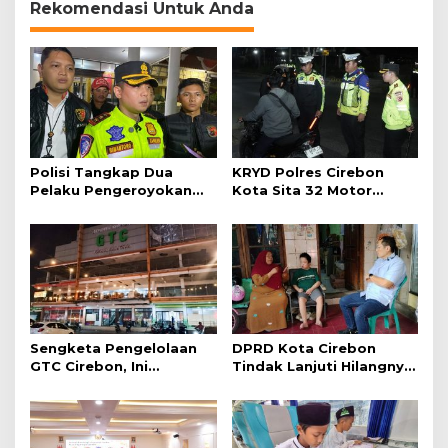
Rekomendasi Untuk Anda
Polisi Tangkap Dua
KRYD Polres Cirebon
Pelaku Pengeroyokan
Kota Sita 32 Motor
Pengunjung GTC Cirebon
Knalpot Brong
Sengketa Pengelolaan
DPRD Kota Cirebon
GTC Cirebon, Ini
Tindak Lanjuti Hilangnya
Penjelasan Frans
Data Adminduk Warga
Simanjuntak
Disabilitas