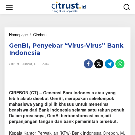
L
e
w
a
t
i
Homepage
/
Cirebon
G
k
e
e
GenBI, Penyebar “Virus-Virus” Bank
n
k
B
o
Indonesia
I
n
,
t
Citrust
Jumat, 1 Juli 2016
P
e
e
n
n
y
e
CIREBON (CT) – Generasi Baru Indonesia atau yang
b
lebih akrab disebut GenBI, merupakan sekelompok
a
mahasiswa yang dipilih khusus untuk menerima
r
beasiswa dari Bank Indonesia selama satu tahun penuh.
"
Dalam prosesnya, GenBI bertransformasi menjadi
V
perpanjangan tangan dari bank pemerintah tersebut.
i
r
u
Kepala Kantor Perwakilan (KPw) Bank Indonesia Cirebon, M.