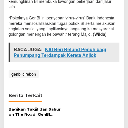
kemungkinan BI membuka lowongan pekerjaan dari jalur
lain.
“Pokoknya GenBI ini penyebar ‘virus-virus’ Bank Indonesia,
mereka mensosialisasikan tugas pokok BI serta melakukan
kegiatan sosial yang implikasinya langsung ke masyarakat
golongan menengah ke bawah,” terang Majid.
(Wilda)
BACA JUGA:
KAI Beri Refund Penuh bagi
Penumpang Terdampak Kereta Anjlok
genbi cirebon
Berita Terkait
Bagikan Takjil dan Sahur
on The Road, GenBI
Wujudkan Fungsi Sosial