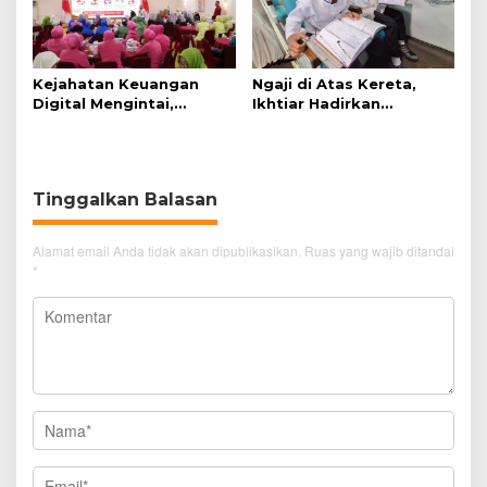
Kejahatan Keuangan
Ngaji di Atas Kereta,
Digital Mengintai,
Ikhtiar Hadirkan
Perempuan Diminta
Perjalanan Aman dan
Lebih Waspada
Nyaman
Tinggalkan Balasan
Alamat email Anda tidak akan dipublikasikan.
Ruas yang wajib ditandai
*