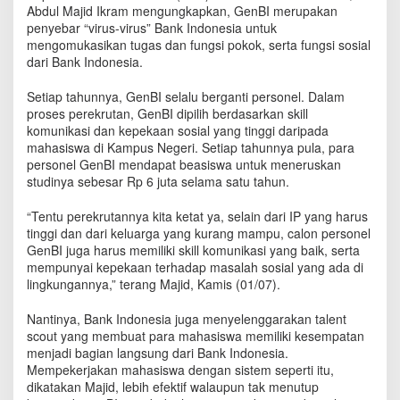
s
Abdul Majid Ikram mengungkapkan, GenBI merupakan
-
penyebar “virus-virus” Bank Indonesia untuk
V
mengomukasikan tugas dan fungsi pokok, serta fungsi sosial
i
dari Bank Indonesia.
r
u
Setiap tahunnya, GenBI selalu berganti personel. Dalam
s
proses perekrutan, GenBI dipilih berdasarkan skill
"
komunikasi dan kepekaan sosial yang tinggi daripada
B
mahasiswa di Kampus Negeri. Setiap tahunnya pula, para
a
personel GenBI mendapat beasiswa untuk meneruskan
n
studinya sebesar Rp 6 juta selama satu tahun.
k
I
“Tentu perekrutannya kita ketat ya, selain dari IP yang harus
n
tinggi dan dari keluarga yang kurang mampu, calon personel
d
o
GenBI juga harus memiliki skill komunikasi yang baik, serta
n
mempunyai kepekaan terhadap masalah sosial yang ada di
e
lingkungannya,” terang Majid, Kamis (01/07).
s
i
Nantinya, Bank Indonesia juga menyelenggarakan talent
a
scout yang membuat para mahasiswa memiliki kesempatan
menjadi bagian langsung dari Bank Indonesia.
Mempekerjakan mahasiswa dengan sistem seperti itu,
dikatakan Majid, lebih efektif walaupun tak menutup