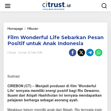
L
e
w
a
t
i
Homepage
/
Hiburan
F
k
i
e
Film Wonderful Life Sebarkan Pesan
l
k
m
o
Positif untuk Anak Indonesia
W
n
o
t
Citrust
Jumat, 20 Mei 2016
n
e
d
n
e
r
f
Ilustrasi
u
l
CIREBON (CT) – Menjadi produser di film ‘Wonderful
L
Life’ ternyata memiliki energi positif bagi Rio Dewanto.
i
Suami dari Atiqah Hashiholan ini ternyata mendapatkan
f
pelajaran berharga sebagai seorang ayah.
e
S
e
Meskipun belum memilki anak dari Atiqah, Rio ternyata ingin