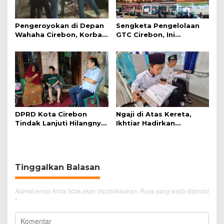
Pengeroyokan di Depan
Sengketa Pengelolaan
Wahaha Cirebon, Korban
GTC Cirebon, Ini
Tunggu Kejelasan dari
Penjelasan Frans
Polisi
Simanjuntak
DPRD Kota Cirebon
Ngaji di Atas Kereta,
Tindak Lanjuti Hilangnya
Ikhtiar Hadirkan
Data Adminduk Warga
Perjalanan Aman dan
Disabilitas
Nyaman
Tinggalkan Balasan
Alamat email Anda tidak akan dipublikasikan.
Ruas yang wajib ditandai
*