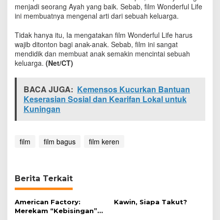
b
menjadi seorang Ayah yang baik. Sebab, film Wonderful Life
a
ini membuatnya mengenal arti dari sebuah keluarga.
r
k
Tidak hanya itu, Ia mengatakan film Wonderful Life harus
a
wajib ditonton bagi anak-anak. Sebab, film ini sangat
n
mendidik dan membuat anak semakin mencintai sebuah
P
keluarga.
(Net/CT)
e
s
a
BACA JUGA:
Kemensos Kucurkan Bantuan
n
Keserasian Sosial dan Kearifan Lokal untuk
P
Kuningan
o
s
i
t
film
film bagus
film keren
i
f
u
n
Berita Terkait
t
u
k
American Factory:
Kawin, Siapa Takut?
A
Merekam “Kebisingan”
n
Industri Secara