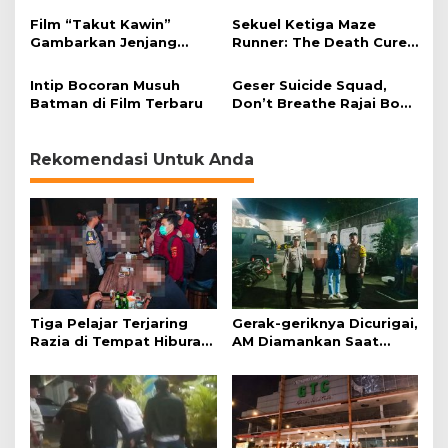
a
Manusiawi
Film “Takut Kawin”
Sekuel Ketiga Maze
k
Gambarkan Jenjang
Runner: The Death Cure
I
Pernikahan dengan Gaya
Mulai Produksi Februari
n
Drama Komedi
2017
d
Intip Bocoran Musuh
Geser Suicide Squad,
o
Batman di Film Terbaru
Don’t Breathe Rajai Box
n
Office
e
s
Rekomendasi Untuk Anda
i
a
Tiga Pelajar Terjaring
Gerak-geriknya Dicurigai,
Razia di Tempat Hiburan
AM Diamankan Saat
Malam
Mengambil Kunci Motor