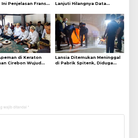
 Ini Penjelasan Frans
Lanjuti Hilangnya Data
ntak
Adminduk Warga Disabilitas
 Apeman di Keraton
Lansia Ditemukan Meninggal
an Cirebon Wujud
di Pabrik Spitenk, Diduga
dan Doa
Akibat Sakit
g wajib ditandai
*