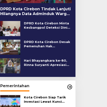
DPRD Kota Cirebon Tindak Lanjuti
Hilangnya Data Adminduk Warga
Disabilitas
DPRD Kota Cirebon Minta
Kesbangpol Deteksi Dini
Kerawanan Sosial
DPRD Kota Cirebon Desak
Pemenuhan Hak
Penyandang Disabilitas
Hari Bhayangkara ke-80,
Rinna Suryanti Apresiasi
Kinerja Polres Cirebon
Kota
Pemerintahan
Kota Cirebon Siap Tarik
Investasi Lewat Kunci
Bersama Summit 2026