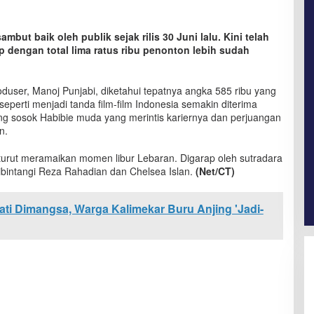
but baik oleh publik sejak rilis 30 Juni lalu. Kini telah
 dengan total lima ratus ribu penonton lebih sudah
duser, Manoj Punjabi, diketahui tepatnya angka 585 ribu yang
 seperti menjadi tanda film-film Indonesia semakin diterima
tang sosok Habibie muda yang merintis kariernya dan perjuangan
n.
g turut meramaikan momen libur Lebaran. Digarap oleh sutradara
bintangi Reza Rahadian dan Chelsea Islan.
(Net/CT)
ti Dimangsa, Warga Kalimekar Buru Anjing 'Jadi-