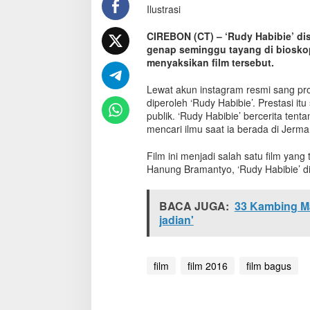
Ilustrasi
T
a
y
CIREBON (CT) – ‘Rudy Habibie’ disam
a
genap seminggu tayang di bioskop
n
menyaksikan film tersebut.
g
,
Lewat akun instagram resmi sang pro
'
diperoleh ‘Rudy Habibie’. Prestasi itu
R
publik. ‘Rudy Habibie’ bercerita ten
u
mencari ilmu saat ia berada di Jerma
d
y
Film ini menjadi salah satu film yan
H
Hanung Bramantyo, ‘Rudy Habibie’ di
a
b
i
BACA JUGA:
33 Kambing Ma
b
jadian'
i
e
'
T
film
film 2016
film bagus
e
m
b
u