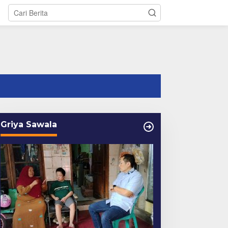
tutup
Griya Sawala