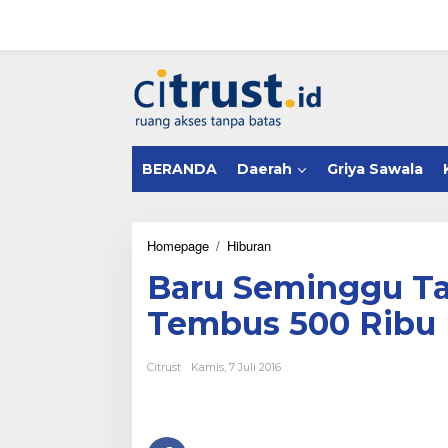
L
e
w
a
tutup
t
i
k
e
k
BERANDA
Daerah
Griya Sawala
o
n
t
e
n
Homepage
/
Hiburan
B
a
Baru Seminggu Ta
r
u
Tembus 500 Ribu
S
e
m
Citrust
Kamis, 7 Juli 2016
i
n
g
g
u