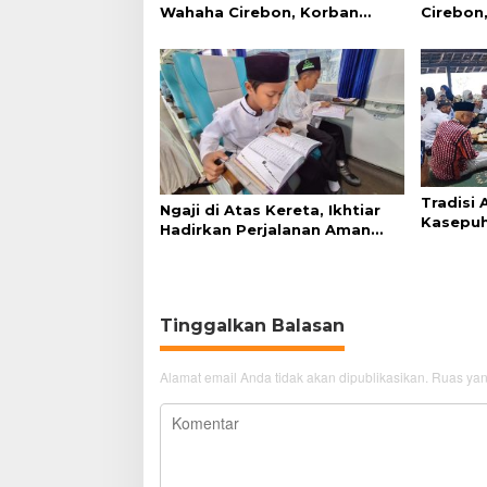
Wahaha Cirebon, Korban
Cirebon,
Tunggu Kejelasan dari Polisi
Simanju
Tradisi
Ngaji di Atas Kereta, Ikhtiar
Kasepuh
Hadirkan Perjalanan Aman
Syukur 
dan Nyaman
Tinggalkan Balasan
Alamat email Anda tidak akan dipublikasikan.
Ruas yan