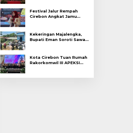
Festival Jalur Rempah
Cirebon Angkat Jamu
Tradisional
Kekeringan Majalengka,
Bupati Eman Soroti Sawah
Gagal Panen di Jatitujuh
Kota Cirebon Tuan Rumah
Rakorkomwil III APEKSI
2027