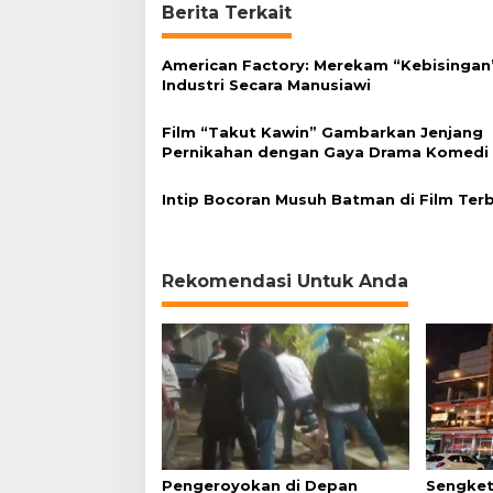
Berita Terkait
s
5
0
American Factory: Merekam “Kebisingan
0
Industri Secara Manusiawi
R
i
Film “Takut Kawin” Gambarkan Jenjang
b
Pernikahan dengan Gaya Drama Komedi
u
P
e
Intip Bocoran Musuh Batman di Film Ter
n
o
n
t
Rekomendasi Untuk Anda
o
n
Pengeroyokan di Depan
Sengket