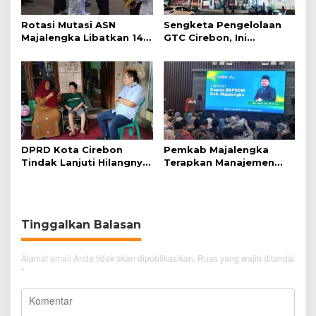
Rotasi Mutasi ASN
Sengketa Pengelolaan
Majalengka Libatkan 145
GTC Cirebon, Ini
Pejabat, Terapkan
Penjelasan Frans
Sistem Merit
Simanjuntak
DPRD Kota Cirebon
Pemkab Majalengka
Tindak Lanjuti Hilangnya
Terapkan Manajemen
Data Adminduk Warga
Talenta untuk Promosi
Disabilitas
ASN
Tinggalkan Balasan
Alamat email Anda tidak akan dipublikasikan.
Ruas yang wajib ditandai
*