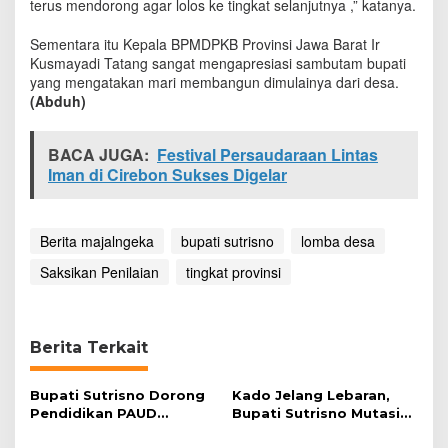
terus mendorong agar lolos ke tingkat selanjutnya ,” katanya.
k
a
Sementara itu Kepala BPMDPKB Provinsi Jawa Barat Ir
t
Kusmayadi Tatang sangat mengapresiasi sambutam bupati
P
yang mengatakan mari membangun dimulainya dari desa.
r
(Abduh)
o
v
i
BACA JUGA:
Festival Persaudaraan Lintas
n
Iman di Cirebon Sukses Digelar
s
i
Berita majalngeka
bupati sutrisno
lomba desa
Saksikan Penilaian
tingkat provinsi
Berita Terkait
Bupati Sutrisno Dorong
Kado Jelang Lebaran,
Pendidikan PAUD
Bupati Sutrisno Mutasi
Bermutu
621 ASN