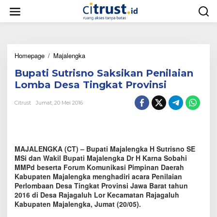
L
e
w
a
t
i
Homepage
/
Majalengka
B
k
u
e
Bupati Sutrisno Saksikan Penilaian
p
k
a
o
Lomba Desa Tingkat Provinsi
t
n
i
t
Citrust
Jumat, 20 Mei 2016
S
e
u
n
t
r
i
MAJALENGKA (CT) – Bupati Majalengka H Sutrisno SE
s
MSi dan Wakil Bupati Majalengka Dr H Karna Sobahi
n
MMPd beserta Forum Komunikasi Pimpinan Daerah
o
Kabupaten Majalengka menghadiri acara Penilaian
S
Perlombaan Desa Tingkat Provinsi Jawa Barat tahun
a
2016 di Desa Rajagaluh Lor Kecamatan Rajagaluh
k
Kabupaten Majalengka, Jumat (20/05).
s
i