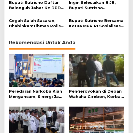
Bupati Sutrisno Daftar
Ingin Selesaikan BIJB,
Balongub Jabar Ke DPD
Bupati Sutrisno
PDI Perjuangan
Tegaskan Maju di Pilgub
Jabar 2018
Cegah Salah Sasaran,
Bupati Sutrisno Bersama
Bhabinkamtibmas Polisi
Ketua MPR RI Sosialisasi
Awasi Pendistribusian
Empat Pilar Kebangsaan
Raskin
Rekomendasi Untuk Anda
Peredaran Narkoba Kian
Pengeroyokan di Depan
Mengancam, Sinergi Jadi
Wahaha Cirebon, Korban
Kunci Pencegahan
Tunggu Kejelasan dari
Polisi