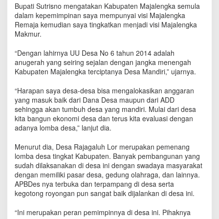
k
Bupati Sutrisno mengatakan Kabupaten Majalengka semula
a
dalam kepemimpinan saya mempunyai visi Majalengka
n
Remaja kemudian saya tingkatkan menjadi visi Majalengka
P
Makmur.
e
n
“Dengan lahirnya UU Desa No 6 tahun 2014 adalah
i
anugerah yang seiring sejalan dengan jangka menengah
l
Kabupaten Majalengka terciptanya Desa Mandiri,” ujarnya.
a
i
“Harapan saya desa-desa bisa mengalokasikan anggaran
a
yang masuk baik dari Dana Desa maupun dari ADD
n
sehingga akan tumbuh desa yang mandiri. Mulai dari desa
L
kita bangun ekonomi desa dan terus kita evaluasi dengan
o
adanya lomba desa,” lanjut dia.
m
b
a
Menurut dia, Desa Rajagaluh Lor merupakan pemenang
D
lomba desa tingkat Kabupaten. Banyak pembangunan yang
e
sudah dilaksanakan di desa ini dengan swadaya masyarakat
s
dengan memiliki pasar desa, gedung olahraga, dan lainnya.
a
APBDes nya terbuka dan terpampang di desa serta
T
kegotong royongan pun sangat baik dijalankan di desa ini.
i
n
“Ini merupakan peran pemimpinnya di desa ini. Pihaknya
g