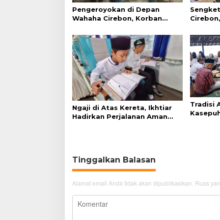
Pengeroyokan di Depan
Sengket
Wahaha Cirebon, Korban
Cirebon,
Tunggu Kejelasan dari Polisi
Simanju
Tradisi
Ngaji di Atas Kereta, Ikhtiar
Kasepuh
Hadirkan Perjalanan Aman
Syukur 
dan Nyaman
Tinggalkan Balasan
Alamat email Anda tidak akan dipublikasikan.
Ruas yan