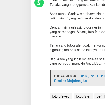
miniaturisasi. Memang miniatur sedan
g
Tanaka yang menggambarkan kehidupan
i
t
Akan tetapi, Saelow membawa ide te
u
jadi miniatur yang berinteraksi denga
S
a
Dengan miniaturisasi, fotografer ini
j
yang berbahagia. Alhasil, foto-foto da
a
medsos.
?
F
o
Tentu sang fotografer tidak menyulap 
t
digabungkan satu sama lainnya untu
o
P
Bagi Anda yang ingin melakukan sesi
e
yang berbeda, mungkin Anda bisa m
n
g
a
BACA JUGA:
Unik, Polisi I
n
Centre Majalengka
t
i
n
M
foto prewed
fotografer
pern
i
n