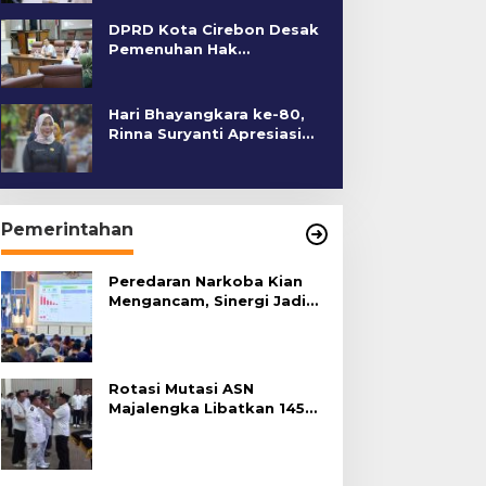
DPRD Kota Cirebon Desak
Pemenuhan Hak
Penyandang Disabilitas
Hari Bhayangkara ke-80,
Rinna Suryanti Apresiasi
Kinerja Polres Cirebon
Kota
Pemerintahan
Peredaran Narkoba Kian
Mengancam, Sinergi Jadi
Kunci Pencegahan
Rotasi Mutasi ASN
Majalengka Libatkan 145
Pejabat, Terapkan Sistem
Merit