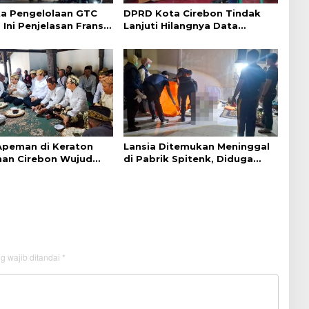
a Pengelolaan GTC
DPRD Kota Cirebon Tindak
 Ini Penjelasan Frans
Lanjuti Hilangnya Data
ntak
Adminduk Warga Disabilitas
 Apeman di Keraton
Lansia Ditemukan Meninggal
an Cirebon Wujud
di Pabrik Spitenk, Diduga
dan Doa
Akibat Sakit
g wajib ditandai
*