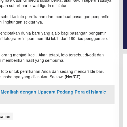
g naik daun di media sosial berkat akun-akun seperti Tatsuya
 sehari-hari lewat figurin miniatur.
rsebut ke foto pernikahan dan membuat pasangan pengantin
n lingkungan sekitarnya.
 menciptakan dunia baru yang ajaib bagi pasangan pengantin
ri fotografer ini pun memiliki lebih dari 180 ribu penggemar di
orang menjadi kecil. Akan tetapi, foto tersebut di-edit dan
k memberikan hasil yang sempurna.
 foto untuk pernikahan Anda dan sedang mencari ide baru
encoba apa yang dilakukan Saelow.
(Net/CT)
ni Menikah dengan Upacara Pedang Pora di Islamic
ikahan