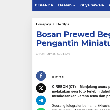
BERANDA
Daerah
Griya Sawala
Homepage
/
Life Style
B
o
Bosan Prewed Beg
s
a
Pengantin Miniatur
n
P
r
Citrust
Jumat, 15 Juli 2016
e
w
e
d
B
Ilustrasi
e
g
i
CIREBON (CT) – Menjelang acara 
t
melakukan sesi foto terlebih dah
u
membosankan karena tema dan pos
-
b
Seorang fotografer bernama Ekkachai
e