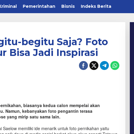
Kriminal
Pemerintahan
Bisnis
Indeks Berita
itu-begitu Saja? Foto
 Bisa Jadi Inspirasi
pernikahan, biasanya kedua calon mempelai akan
ulu. Namun, kebanyakan foto pengantin terasa
e yang mirip satu sama lain.
 Saelow memiliki ide menarik untuk foto pernikahan yaitu