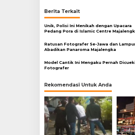
i
a
Berita Terkait
t
u
r
Unik, Polisi Ini Menikah dengan Upacara
B
Pedang Pora di Islamic Centre Majaleng
i
s
Ratusan Fotografer Se-Jawa dan Lampu
a
Abadikan Panaroma Majalengka
J
a
Model Cantik Ini Mengaku Pernah Dicuek
d
Fotografer
i
I
n
Rekomendasi Untuk Anda
s
p
i
r
a
s
i