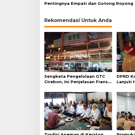
Pentingnya Empati dan Gotong Royong
Rekomendasi Untuk Anda
Sengketa Pengelolaan GTC
DPRD Ko
Cirebon, Ini Penjelasan Frans
Lanjuti 
Simanjuntak
Admindu
Tradisi Apeman di Keraton
Pramuka