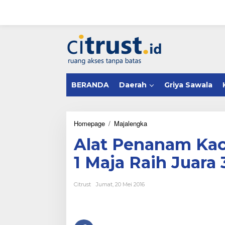
L
e
w
a
tutup
t
i
k
e
k
BERANDA
Daerah
Griya Sawala
o
n
t
e
n
Homepage
/
Majalengka
A
l
Alat Penanam Ka
a
t
1 Maja Raih Juara
P
e
n
Citrust
Jumat, 20 Mei 2016
a
n
a
m
K