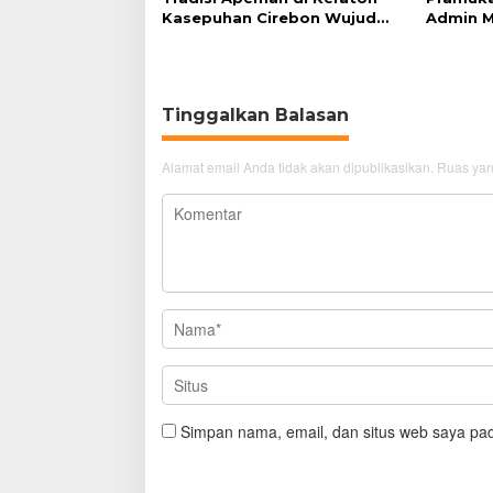
Kasepuhan Cirebon Wujud
Admin M
Syukur dan Doa
di Era Di
Tinggalkan Balasan
Alamat email Anda tidak akan dipublikasikan.
Ruas yan
Simpan nama, email, dan situs web saya pad