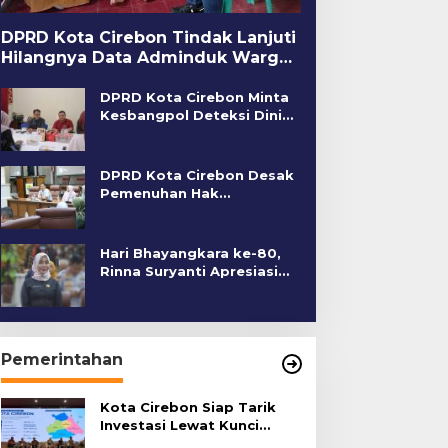
DPRD Kota Cirebon Tindak Lanjuti
Hilangnya Data Adminduk Warga
Disabilitas
DPRD Kota Cirebon Minta
Kesbangpol Deteksi Dini
Kerawanan Sosial
DPRD Kota Cirebon Desak
Pemenuhan Hak
Penyandang Disabilitas
Hari Bhayangkara ke-80,
Rinna Suryanti Apresiasi
Kinerja Polres Cirebon
Kota
Pemerintahan
Kota Cirebon Siap Tarik
Investasi Lewat Kunci
Bersama Summit 2026