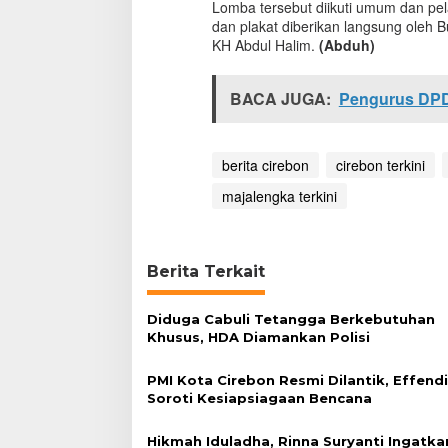
Lomba tersebut diikuti umum dan pel
a
dan plakat diberikan langsung oleh 
i
KH Abdul Halim.
(Abduh)
h
J
u
BACA JUGA:
Pengurus DPD
a
r
a
3
berita cirebon
cirebon terkini
L
majalengka terkini
o
m
b
a
T
Berita Terkait
T
G
Diduga Cabuli Tetangga Berkebutuhan
Khusus, HDA Diamankan Polisi
PMI Kota Cirebon Resmi Dilantik, Effend
Soroti Kesiapsiagaan Bencana
Hikmah Iduladha, Rinna Suryanti Ingatka