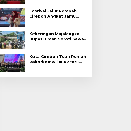
Festival Jalur Rempah
Cirebon Angkat Jamu
Tradisional
Kekeringan Majalengka,
Bupati Eman Soroti Sawah
Gagal Panen di Jatitujuh
Kota Cirebon Tuan Rumah
Rakorkomwil III APEKSI
2027