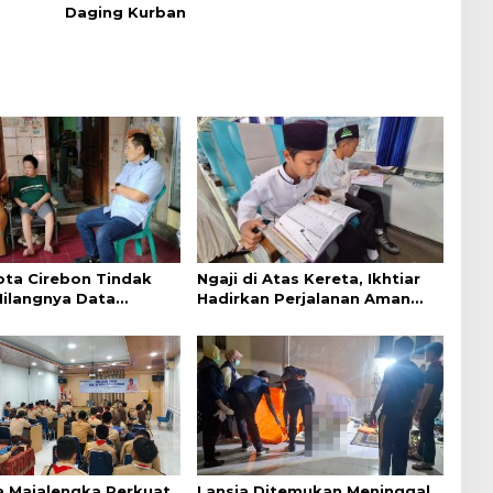
Daging Kurban
ta Cirebon Tindak
Ngaji di Atas Kereta, Ikhtiar
Hilangnya Data
Hadirkan Perjalanan Aman
k Warga Disabilitas
dan Nyaman
 Majalengka Perkuat
Lansia Ditemukan Meninggal