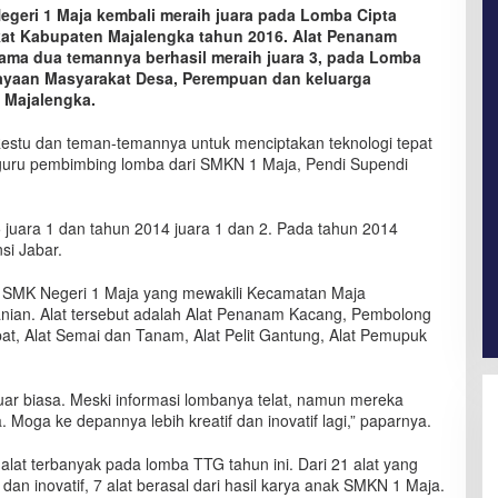
geri 1 Maja kembali meraih juara pada Lomba Cipta
kat Kabupaten Majalengka tahun 2016. Alat Penanam
ama dua temannya berhasil meraih juara 3, pada Lomba
ayaan Masyarakat Desa, Perempuan dan keluarga
Majalengka.‬
Restu dan teman-temannya untuk menciptakan teknologi tepat
ar guru pembimbing lomba dari SMKN 1 Maja, Pendi Supendi
juara 1 dan tahun 2014 juara 1 dan 2. Pada tahun 2014
i Jabar.‬
ni SMK Negeri 1 Maja yang mewakili Kecamatan Maja
anian. Alat tersebut adalah Alat Penanam Kacang, Pembolong
at, Alat Semai dan Tanam, Alat Pelit Gantung, Alat Pemupuk
‬
 luar biasa. Meski informasi lombanya telat, namun mereka
Moga ke depannya lebih kreatif dan inovatif lagi,” paparnya.‬
at terbanyak pada lomba TTG tahun ini. Dari 21 alat yang
dan inovatif, 7 alat berasal dari hasil karya anak SMKN 1 Maja.