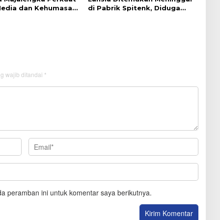
edia dan Kehumasan
di Pabrik Spitenk, Diduga
gital
Akibat Sakit
g wajib ditandai
*
a peramban ini untuk komentar saya berikutnya.