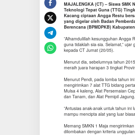
‪MAJALENGKA (CT) – Siswa SMK Ne
a
Teknologi Tepat Guna (TTG) Ting
c
a
Kacang ciptaan Angga Restu bers
n
yang digelar oleh Badan Pemberd
g
Berencana (BPMDPKB) Kabupaten 
K
a
‪”Alhamdulillah kesungguhan Angga 
r
guna tidaklah sia-sia. Selamat,” uj
y
kepada CT Jumat (20/05).
a
S
Menurut dia, sebelumnya tahun 2015 
i
meraih juara harapan 3 tingkat Provins
s
w
‪Menurut Pendi, pada lomba tahun i
a
mengirimkan 7 alat TTG bidang pert
S
Mulsa 4 kaleng, Alat Persemaian Cep
M
dan Tanam, dan Alat Pemipil Jagung.
K
N
1
‪”Antusias anak-anak untuk tahun ini
M
mampu mencipta alat yang luar biasa. 
a
j
‪Memang SMKN 1 Maja mengirimkan al
a
dilombakan dengan kriteria unggulan 
R