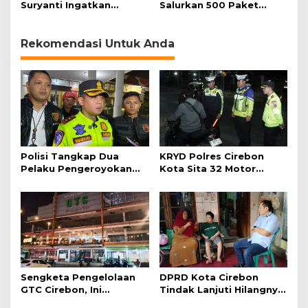
Suryanti Ingatkan
Salurkan 500 Paket
Pentingnya Empati dan
Daging Kurban
Gotong Royong
Rekomendasi Untuk Anda
Polisi Tangkap Dua
KRYD Polres Cirebon
Pelaku Pengeroyokan
Kota Sita 32 Motor
Pengunjung GTC Cirebon
Knalpot Brong
Sengketa Pengelolaan
DPRD Kota Cirebon
GTC Cirebon, Ini
Tindak Lanjuti Hilangnya
Penjelasan Frans
Data Adminduk Warga