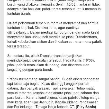
P
buruh yang dilakukan kemarin, Senin (15/08), lantaran tidak
a
adanya etika baik dari pabrik terasi tersebut untuk memenuhi
b
tuntutan buruh.
r
i
Dalam pertemuan tersebut, mereka menyampaikan semua
k
tuntutan ke pihak Disnakertrans, agar nantinya
T
ditindaklanjuti. Dalam mediasi itu, buruh dengan nada kesal
e
menyampaikan unek-unek mereka ke pihak Disnakertrans,
r
terkait kebobrokan sistem dan tindakan semena-mena pabrik
a
terasi tersebut.
s
i
P
Sementara itu, pihak Disnakertrans berjanji akan
T
menindaklanjuti persoalan tersebut. Pada Kamis (18/08),
B
pihak pabrik terasi akan diundang, dan dipertemukan
u
langsung dengan para buruh.
d
i
“Pabrik itu memang sangat bandel. Sudah diberi peringatan
l
tapi tetap saja ‎begitu. Kalau dipanggil enggak pernah
u
datang, dan banyak alasan. Tapi, saya akan ‘tutup mata’,
h
semua terserah kesepakatan antara pihak perusahaan dan
u
para buruh. Karena kami dilema, kalau pabrik ditutup warga
r
mau kerja apa,” ujar Jaenudin, Kepala Bidang Pengawasan
B
dan Perlindungan Tenaga Kerja kepada CT.
(Riky Sonia)
e