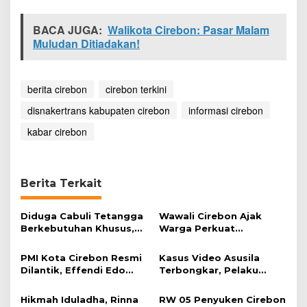
r
l
BACA JUGA:
Walikota Cirebon: Pasar Malam
a
Muludan Ditiadakan!
n
j
u
t
berita cirebon
cirebon terkini
k
e
disnakertrans kabupaten cirebon
informasi cirebon
D
i
kabar cirebon
s
n
a
k
Berita Terkait
e
r
Diduga Cabuli Tetangga
t
Wawali Cirebon Ajak
Berkebutuhan Khusus,
r
Warga Perkuat
HDA Diamankan Polisi
a
Keimanan pada
n
Momentum Harjad ke-
PMI Kota Cirebon Resmi
Kasus Video Asusila
s
599
Dilantik, Effendi Edo
Terbongkar, Pelaku
Soroti Kesiapsiagaan
Ditangkap Usai Cari
Bencana
Korban Baru
Hikmah Iduladha, Rinna
RW 05 Penyuken Cirebon