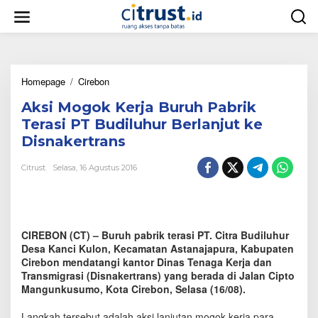
L
e
w
a
t
i
Homepage
/
Cirebon
A
k
k
e
Aksi Mogok Kerja Buruh Pabrik
s
k
i
o
Terasi PT Budiluhur Berlanjut ke
M
n
Disnakertrans
o
t
g
e
Citrust
Selasa, 16 Agustus 2016
o
n
k
K
e
r
CIREBON (CT) – Buruh pabrik terasi PT. Citra Budiluhur
j
a
Desa Kanci Kulon, Kecamatan Astanajapura, Kabupaten
B
Cirebon mendatangi kantor Dinas Tenaga Kerja dan
u
Transmigrasi (Disnakertrans) yang berada di Jalan Cipto
r
Mangunkusumo, Kota Cirebon‎, Selasa (16/08).
u
h
Langkah tersebut adalah aksi lanjutan mogok kerja para