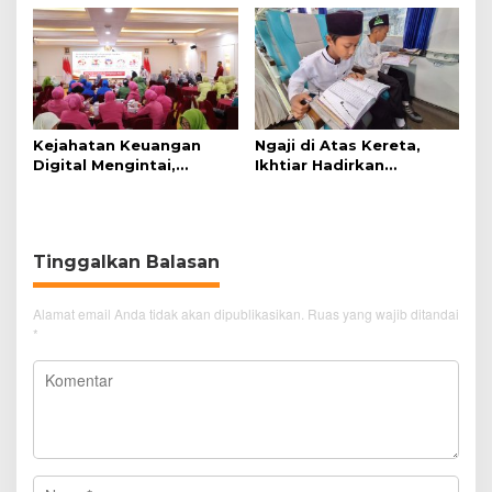
Simanjuntak
Disabilitas
Kejahatan Keuangan
Ngaji di Atas Kereta,
Digital Mengintai,
Ikhtiar Hadirkan
Perempuan Diminta
Perjalanan Aman dan
Lebih Waspada
Nyaman
Tinggalkan Balasan
Alamat email Anda tidak akan dipublikasikan.
Ruas yang wajib ditandai
*