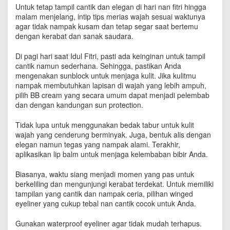
a
Untuk tetap tampil cantik dan elegan di hari nan fitri hingga
n
malam menjelang, intip tips merias wajah sesuai waktunya
j
agar tidak nampak kusam dan tetap segar saat bertemu
a
dengan kerabat dan sanak saudara.
n
g
Di pagi hari saat Idul Fitri, pasti ada keinginan untuk tampil
H
cantik namun sederhana. Sehingga, pastikan Anda
a
mengenakan sunblock untuk menjaga kulit. Jika kulitmu
r
nampak membutuhkan lapisan di wajah yang lebih ampuh,
i
pilih BB cream yang secara umum dapat menjadi pelembab
S
dan dengan kandungan sun protection.
e
l
Tidak lupa untuk menggunakan bedak tabur untuk kulit
a
m
wajah yang cenderung berminyak. Juga, bentuk alis dengan
a
elegan namun tegas yang nampak alami. Terakhir,
L
aplikasikan lip balm untuk menjaga kelembaban bibir Anda.
i
b
Biasanya, waktu siang menjadi momen yang pas untuk
u
berkeliling dan mengunjungi kerabat terdekat. Untuk memiliki
r
tampilan yang cantik dan nampak ceria, pilihan winged
L
eyeliner yang cukup tebal nan cantik cocok untuk Anda.
e
b
Gunakan waterproof eyeliner agar tidak mudah terhapus.
a