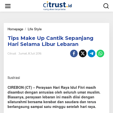
L
e
w
a
t
i
Homepage
/
Life Style
T
k
i
e
Tips Make Up Cantik Sepanjang
p
k
s
o
Hari Selama Libur Lebaran
M
n
a
t
Citrust
Jumat, 8 Juli 2016
k
e
e
n
U
p
C
Ilustrasi
a
n
CIREBON (CT) – Perayaan Hari Raya Idul Fitri masih
t
disambut dengan antusias oleh seluruh umat muslim.
i
Biasanya, perayaan lebaran ini masih diisi dengan
k
silaturahmi bersama kerabat dan saudara dan terus
S
e
berlangsung sampai satu minggu setelah hari raya.
p