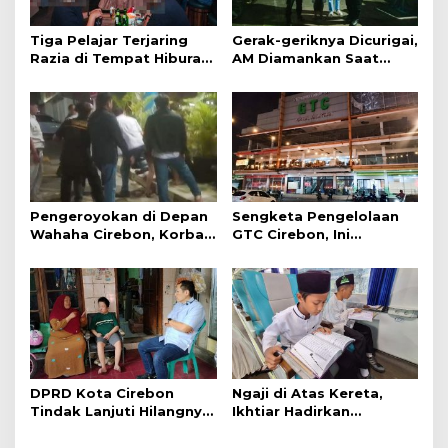
Tiga Pelajar Terjaring
Gerak-geriknya Dicurigai,
Razia di Tempat Hiburan
AM Diamankan Saat
Malam
Mengambil Kunci Motor
Pengeroyokan di Depan
Sengketa Pengelolaan
Wahaha Cirebon, Korban
GTC Cirebon, Ini
Tunggu Kejelasan dari
Penjelasan Frans
Polisi
Simanjuntak
DPRD Kota Cirebon
Ngaji di Atas Kereta,
Tindak Lanjuti Hilangnya
Ikhtiar Hadirkan
Data Adminduk Warga
Perjalanan Aman dan
Disabilitas
Nyaman