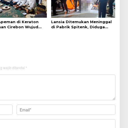
 Apeman di Keraton
Lansia Ditemukan Meninggal
an Cirebon Wujud
di Pabrik Spitenk, Diduga
dan Doa
Akibat Sakit
g wajib ditandai
*