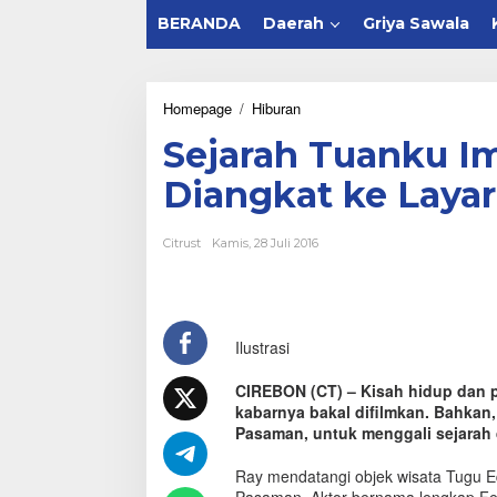
BERANDA
Daerah
Griya Sawala
Homepage
/
Hiburan
S
e
Sejarah Tuanku I
j
a
Diangkat ke Layar
r
a
h
Citrust
Kamis, 28 Juli 2016
T
u
a
n
k
Ilustrasi
u
I
m
CIREBON (CT) – Kisah hidup dan 
a
kabarnya bakal difilmkan. Bahkan
m
Pasaman, untuk menggali sejarah
B
o
Ray mendatangi objek wisata Tugu 
n