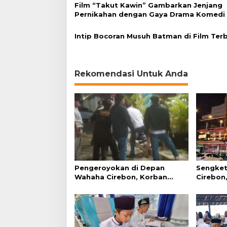
Film “Takut Kawin” Gambarkan Jenjang
a
Pernikahan dengan Gaya Drama Komedi
r
Intip Bocoran Musuh Batman di Film Ter
Rekomendasi Untuk Anda
Pengeroyokan di Depan
Sengket
Wahaha Cirebon, Korban
Cirebon,
Tunggu Kejelasan dari Polisi
Simanju