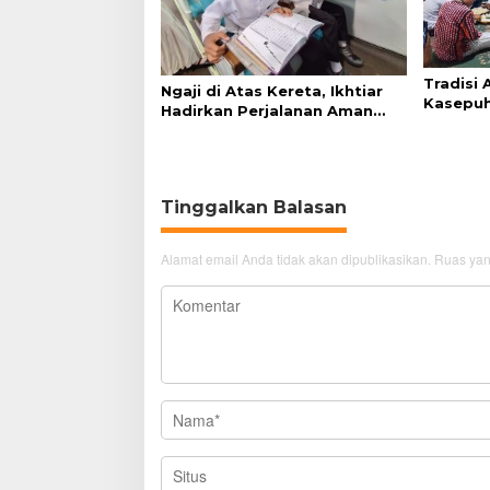
Tradisi
Ngaji di Atas Kereta, Ikhtiar
Kasepuh
Hadirkan Perjalanan Aman
Syukur 
dan Nyaman
Tinggalkan Balasan
Alamat email Anda tidak akan dipublikasikan.
Ruas yan