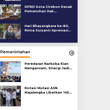
DPRD Kota Cirebon Desak
Pemenuhan Hak
Penyandang Disabilitas
Hari Bhayangkara ke-80,
Rinna Suryanti Apresiasi
Kinerja Polres Cirebon
Kota
Pemerintahan
Peredaran Narkoba Kian
Mengancam, Sinergi Jadi
Kunci Pencegahan
Rotasi Mutasi ASN
Majalengka Libatkan 145
Pejabat, Terapkan Sistem
Merit