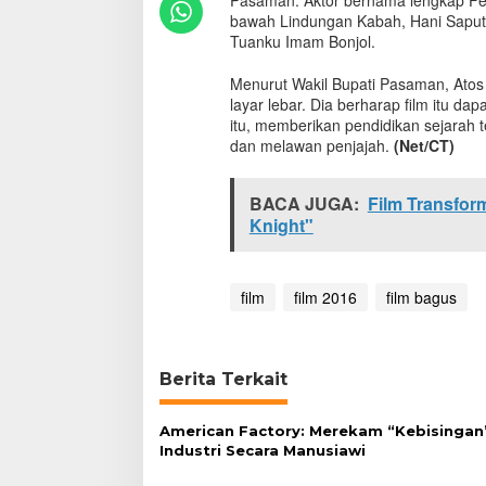
Pasaman. Aktor bernama lengkap Fe
j
bawah Lindungan Kabah, Hani Saputr
o
Tuanku Imam Bonjol.
l
a
Menurut Wakil Bupati Pasaman, Atos
k
layar lebar. Dia berharap film itu 
a
itu, memberikan pendidikan sejarah
n
dan melawan penjajah.
(Net/CT)
D
i
a
BACA JUGA:
Film Transfor
n
Knight"
g
k
a
t
film
film 2016
film bagus
k
e
L
a
Berita Terkait
y
a
r
American Factory: Merekam “Kebisingan
L
Industri Secara Manusiawi
e
b