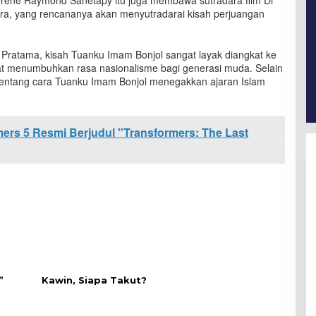
rene Raymond Sahetapy itu juga membawa sutradara film Di
a, yang rencananya akan menyutradarai kisah perjuangan
 Pratama, kisah Tuanku Imam Bonjol sangat layak diangkat ke
dapat menumbuhkan rasa nasionalisme bagi generasi muda. Selain
 tentang cara Tuanku Imam Bonjol menegakkan ajaran Islam
mers 5 Resmi Berjudul "Transformers: The Last
”
Kawin, Siapa Takut?