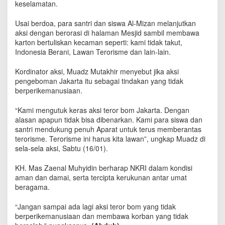
keselamatan.
B
o
m
Usai berdoa, para santri dan siswa Al-Mizan melanjutkan
J
aksi dengan berorasi di halaman Mesjid sambil membawa
a
karton bertuliskan kecaman seperti: kami tidak takut,
k
Indonesia Berani, Lawan Terorisme dan lain-lain.
a
r
Kordinator aksi, Muadz Mutakhir menyebut jika aksi
t
pengeboman Jakarta itu sebagai tindakan yang tidak
a
berperikemanusiaan.
“Kami mengutuk keras aksi teror bom Jakarta. Dengan
alasan apapun tidak bisa dibenarkan. Kami para siswa dan
santri mendukung penuh Aparat untuk terus memberantas
terorisme. Terorisme ini harus kita lawan”, ungkap Muadz di
sela-sela aksi, Sabtu (16/01).
KH. Mas Zaenal Muhyidin berharap NKRI dalam kondisi
aman dan damai, serta tercipta kerukunan antar umat
beragama.
“Jangan sampai ada lagi aksi teror bom yang tidak
berperikemanusiaan dan membawa korban yang tidak