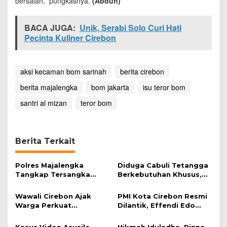
bersalah,” pungkasnya.
(Abduh)
BACA JUGA:
Unik, Serabi Solo Curi Hati
Pecinta Kuliner Cirebon
aksi kecaman bom sarinah
berita cirebon
berita majalengka
bom jakarta
isu teror bom
santri al mizan
teror bom
Berita Terkait
Polres Majalengka
Diduga Cabuli Tetangga
Tangkap Tersangka
Berkebutuhan Khusus,
Kekerasan Seksual
HDA Diamankan Polisi
terhadap Anak
Wawali Cirebon Ajak
PMI Kota Cirebon Resmi
Warga Perkuat
Dilantik, Effendi Edo
Keimanan pada
Soroti Kesiapsiagaan
Momentum Harjad ke-
Bencana