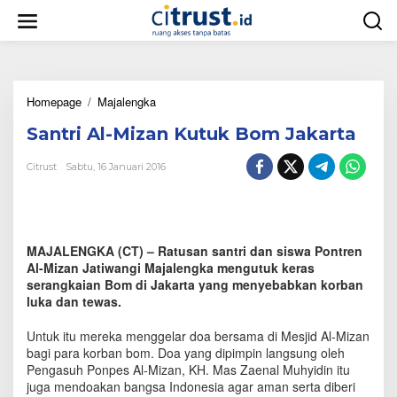
L
e
w
a
t
i
Homepage
/
Majalengka
S
k
a
e
Santri Al-Mizan Kutuk Bom Jakarta
n
k
t
o
r
n
Citrust
Sabtu, 16 Januari 2016
i
t
A
e
l
n
-
M
MAJALENGKA (CT) – Ratusan santri dan siswa Pontren
i
Al-Mizan Jatiwangi Majalengka mengutuk keras
z
serangkaian Bom di Jakarta yang menyebabkan korban
a
luka dan tewas.
n
K
Untuk itu mereka menggelar doa bersama di Mesjid Al-Mizan
u
bagi para korban bom. Doa yang dipimpin langsung oleh
t
Pengasuh Ponpes Al-Mizan, KH. Mas Zaenal Muhyidin itu
u
juga mendoakan bangsa Indonesia agar aman serta diberi
k