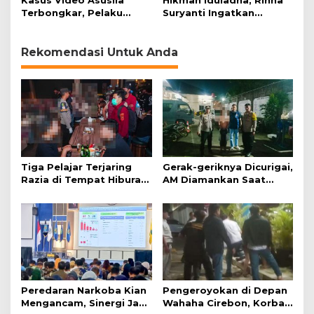
Kasus Video Asusila
Hikmah Iduladha, Rinna
599
Terbongkar, Pelaku
Suryanti Ingatkan
Ditangkap Usai Cari
Pentingnya Empati dan
Korban Baru
Gotong Royong
Rekomendasi Untuk Anda
Tiga Pelajar Terjaring
Gerak-geriknya Dicurigai,
Razia di Tempat Hiburan
AM Diamankan Saat
Malam
Mengambil Kunci Motor
Peredaran Narkoba Kian
Pengeroyokan di Depan
Mengancam, Sinergi Jadi
Wahaha Cirebon, Korban