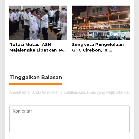
Kunci Pencegahan
Tunggu Kejelasan dari
Polisi
Rotasi Mutasi ASN
Sengketa Pengelolaan
Majalengka Libatkan 145
GTC Cirebon, Ini
Pejabat, Terapkan
Penjelasan Frans
Sistem Merit
Simanjuntak
Tinggalkan Balasan
Alamat email Anda tidak akan dipublikasikan.
Ruas yang wajib ditandai
*