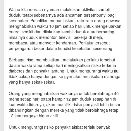
S
i
Walau kita merasa nyaman melakukan aktivitas sambil
a
duduk, tetapi sebenarnya ada ancaman tersembunyi bagi
-
kesehatan. Penelitian menunjukkan, rata-rata orang dewasa
s
menghabiskan waktu 10 jam setiap hari untuk mengeluarkan
i
energi sedikit dan dilakukan sambil duduk atau berbaring,
a
misalnya duduk menonton televisi, bekerja di meja,
J
membaca, atau menyetir kendaraan. Perilaku tersebut
i
berpengaruh besar dalam kondisi kesehatan seseorang.
k
a
Berbagai riset membuktikan, melakukan perilaku tersebut
D
dalam waktu lama setiap hari meningkatkan risiko terkena
u
diabetes dan penyakit jantung. Untuk mengurangi waktu itu,
d
tidak cukup hanya dengan ke gym atau melakukan olahraga
u
k
yang hanya sekali-sekali.
M
e
Orang yang menghabiskan waktunya untuk berolahraga 40
n
menit setiap hari tetapi hampir 12 jam duduk setiap hari di
d
luar waktu tidurnya, akan memiliki risiko penyakit lebih besar
o
dibandingkan dengan mereka yang tidak berolahraga tetapi
m
12 jam bergaya hidup aktif.
i
n
Untuk mengurangi risiko penyakit akibat terlalu banyak
a