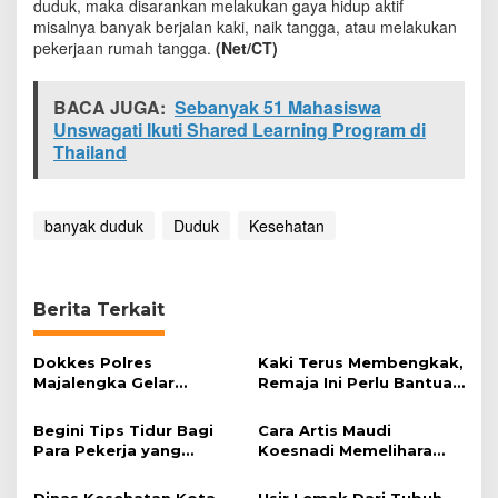
duduk, maka disarankan melakukan gaya hidup aktif
s
misalnya banyak berjalan kaki, naik tangga, atau melakukan
i
pekerjaan rumah tangga.
(Net/CT)
A
k
t
BACA JUGA:
Sebanyak 51 Mahasiswa
i
Unswagati Ikuti Shared Learning Program di
v
Thailand
i
t
a
s
banyak duduk
Duduk
Kesehatan
Berita Terkait
Dokkes Polres
Kaki Terus Membengkak,
Majalengka Gelar
Remaja Ini Perlu Bantuan
Pelayanan Pengobatan
Operasi
Gratis
Begini Tips Tidur Bagi
Cara Artis Maudi
Para Pekerja yang
Koesnadi Memelihara
Dilakukan Malam Hari
Kulit