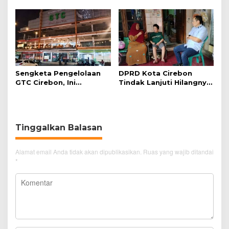
Mengambil Kunci Motor
Tunggu Kejelasan dari
Polisi
Sengketa Pengelolaan
DPRD Kota Cirebon
GTC Cirebon, Ini
Tindak Lanjuti Hilangnya
Penjelasan Frans
Data Adminduk Warga
Simanjuntak
Disabilitas
Tinggalkan Balasan
Alamat email Anda tidak akan dipublikasikan.
Ruas yang wajib ditandai
*