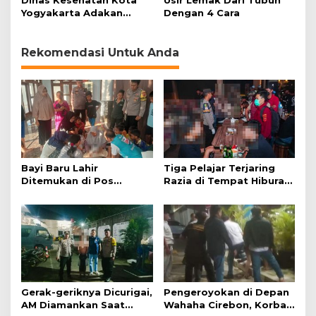
Dinas Kesehatan Kota
Usir Lemak Dari Tubuh
Yogyakarta Adakan
Dengan 4 Cara
Lomba penilaian Bumil
Rekomendasi Untuk Anda
Bayi Baru Lahir
Tiga Pelajar Terjaring
Ditemukan di Pos
Razia di Tempat Hiburan
Kamling
Malam
Gerak-geriknya Dicurigai,
Pengeroyokan di Depan
AM Diamankan Saat
Wahaha Cirebon, Korban