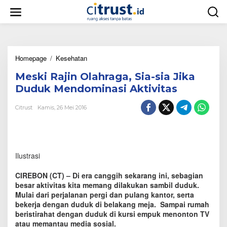
L
e
w
a
t
i
Homepage
/
Kesehatan
M
k
e
e
Meski Rajin Olahraga, Sia-sia Jika
s
k
k
o
Duduk Mendominasi Aktivitas
i
n
R
t
Citrust
Kamis, 26 Mei 2016
a
e
j
n
i
n
O
Ilustrasi
l
a
CIREBON (CT) – Di era canggih sekarang ini, sebagian
h
besar aktivitas kita memang dilakukan sambil duduk.
r
Mulai dari perjalanan pergi dan pulang kantor, serta
a
bekerja dengan duduk di belakang meja. Sampai rumah
g
a
beristirahat dengan duduk di kursi empuk menonton TV
,
atau memantau media sosial.