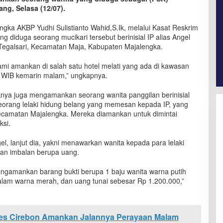
ng, Selasa (12/07).
gka AKBP Yudhi Sulistianto Wahid,S.Ik, melalui Kasat Reskrim
 diduga seorang mucikari tersebut berinisial IP alias Angel
Tegalsari, Kecamatan Maja, Kabupaten Majalengka.
mi amankan di salah satu hotel melati yang ada di kawasan
0 WIB kemarin malam,” ungkapnya.
ya juga mengamankan seorang wanita panggilan berinisial
orang lelaki hidung belang yang memesan kepada IP, yang
 Kecamatan Majalengka. Mereka diamankan untuk dimintai
ksi.
l, lanjut dia, yakni menawarkan wanita kepada para lelaki
an imbalan berupa uang.
mengamankan barang bukti berupa 1 baju wanita warna putih
dalam warna merah, dan uang tunai sebesar Rp 1.200.000,”
res Cirebon Amankan Jalannya Perayaan Malam