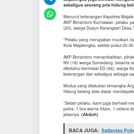
r
sekaligus seorang pria hidung bela
e
s
Menurut keterangan Kapolres Majalen
M
AKP Bimantoro Kurniawan, pelaku yang
a
(20), warga Dusun Karangsari Desa 
j
a
“Pelaku yang merupakan mucikari, ka
l
Kota Majalengka, sekitar pukul 20.3
e
n
AKP Bimantoro menambahkan, pihakn
g
k
NV (18) warga Sumedang, beserta se
a
diketahui berinisial ED (46), warga
A
keterangan dan sekaligus sebagai sa
m
a
Modus yang dilakukan tersangka Ange
n
hidung belang atas dasar mendapatk
k
a
“Selain pelaku, kami juga berhasil 
n
polos, 1 bra warna hitam, 1 celana 
P
jelasnya.
(Abduh)
S
K
,
BACA JUGA:
Satlantas Pol
M