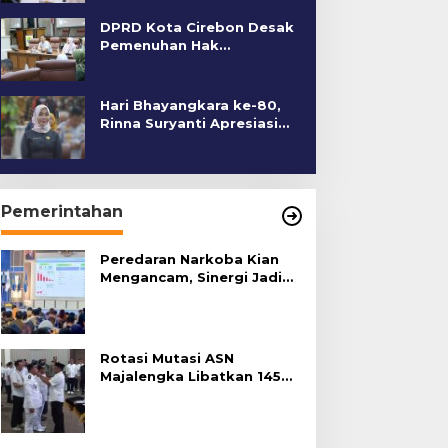
DPRD Kota Cirebon Desak
Pemenuhan Hak
Penyandang Disabilitas
Hari Bhayangkara ke-80,
Rinna Suryanti Apresiasi
Kinerja Polres Cirebon
Kota
Pemerintahan
Peredaran Narkoba Kian
Mengancam, Sinergi Jadi
Kunci Pencegahan
Rotasi Mutasi ASN
Majalengka Libatkan 145
Pejabat, Terapkan Sistem
Merit