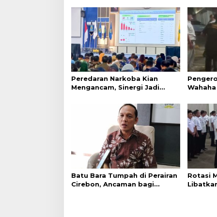
n
y
a
Peredaran Narkoba Kian
Pengero
Mengancam, Sinergi Jadi
Wahaha 
Kunci Pencegahan
Tunggu K
Batu Bara Tumpah di Perairan
Rotasi 
Cirebon, Ancaman bagi
Libatkan
Kerang Hijau
Terapka