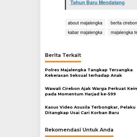
Tahun Baru Mendatang
u
c
i
k
about majalengka
berita cirebo
a
r
kabar majalengka
majalengka te
i
S
e
k
Berita Terkait
a
l
i
Polres Majalengka Tangkap Tersangka
g
Kekerasan Seksual terhadap Anak
u
s
Wawali Cirebon Ajak Warga Perkuat Ke
P
pada Momentum Harjad ke-599
e
l
Kasus Video Asusila Terbongkar, Pelaku
a
Ditangkap Usai Cari Korban Baru
n
g
g
Rekomendasi Untuk Anda
a
n