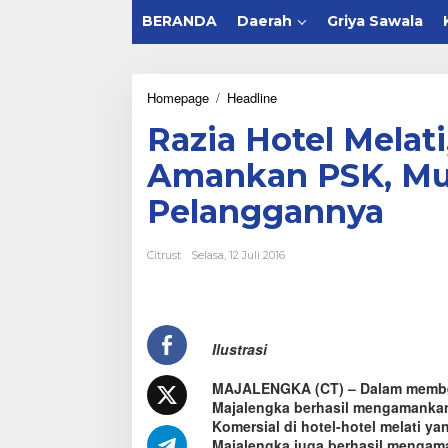
BERANDA
Daerah
Griya Sawala
Homepage
/
Headline
R
a
Razia Hotel Melat
z
i
Amankan PSK, Muc
a
H
Pelanggannya
o
t
e
Citrust
Selasa, 12 Juli 2016
l
M
e
l
a
Ilustrasi
t
i
,
MAJALENGKA (CT) – Dalam membera
P
Majalengka berhasil mengamankan
o
Komersial di hotel-hotel melati ya
l
Majalengka juga berhasil mengam