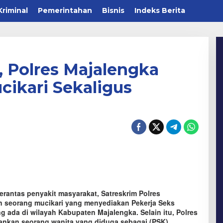
Kriminal
Pemerintahan
Bisnis
Indeks Berita
i, Polres Majalengka
ikari Sekaligus
ntas penyakit masyarakat, Satreskrim Polres
 seorang mucikari yang menyediakan Pekerja Seks
ng ada di wilayah Kabupaten Majalengka. Selain itu, Polres
ankan seorang wanita yang diduga sebagai (PSK)