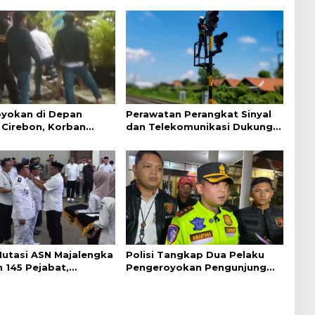
yokan di Depan
Perawatan Perangkat Sinyal
Cirebon, Korban
dan Telekomunikasi Dukung
ejelasan dari Polisi
Perjalanan Kereta Api
Mutasi ASN Majalengka
Polisi Tangkap Dua Pelaku
 145 Pejabat,
Pengeroyokan Pengunjung
n Sistem Merit
GTC Cirebon