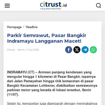
L
e
w
a
t
i
Homepage
/
Headline
P
k
a
e
Parkir Semrawut, Pasar Bangkir
r
k
k
o
Indramayu Langganan Macet!
i
n
r
t
Citrust
Senin, 11 Juli 2016
S
e
e
n
m
r
a
INDRAMAYU (CT) – Antrean panjang kendaraan yang
w
mengular hingga 1 kilometer di Pasar Bangkir, tepatnya
u
dari Jalan Pamayahan hingga titik kemacetan di pasar
t
Bangkir Kecamatan Lohbener, diakibatkan semrawutnya
,
parkiran motor yang berada di lokasi tersebut, Senin
P
(11/07).
a
s
a
Selain itu, kemacetan juga diperparah dengan meningkatnya