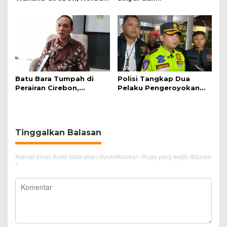
Tunggu Kejelasan dari
Telekomunikasi Dukung
Polisi
Perjalanan Kereta Api
Batu Bara Tumpah di
Polisi Tangkap Dua
Perairan Cirebon,
Pelaku Pengeroyokan
Ancaman bagi Kerang
Pengunjung GTC Cirebon
Hijau
Tinggalkan Balasan
Alamat email Anda tidak akan dipublikasikan.
Ruas yang wajib ditandai
*