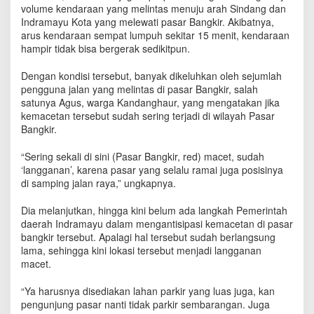
r
volume kendaraan yang melintas menuju arah Sindang dan
B
Indramayu Kota yang melewati pasar Bangkir. Akibatnya,
a
arus kendaraan sempat lumpuh sekitar 15 menit, kendaraan
n
hampir tidak bisa bergerak sedikitpun.
g
k
Dengan kondisi tersebut, banyak dikeluhkan oleh sejumlah
i
pengguna jalan yang melintas di pasar Bangkir, salah
r
satunya Agus, warga Kandanghaur, yang mengatakan jika
I
kemacetan tersebut sudah sering terjadi di wilayah Pasar
n
Bangkir.
d
r
“Sering sekali di sini (Pasar Bangkir, red) macet, sudah
a
‘langganan’, karena pasar yang selalu ramai juga posisinya
m
di samping jalan raya,” ungkapnya.
a
y
u
Dia melanjutkan, hingga kini belum ada langkah Pemerintah
L
daerah Indramayu dalam mengantisipasi kemacetan di pasar
a
bangkir tersebut. Apalagi hal tersebut sudah berlangsung
n
lama, sehingga kini lokasi tersebut menjadi langganan
g
macet.
g
a
“Ya harusnya disediakan lahan parkir yang luas juga, kan
n
pengunjung pasar nanti tidak parkir sembarangan. Juga
a