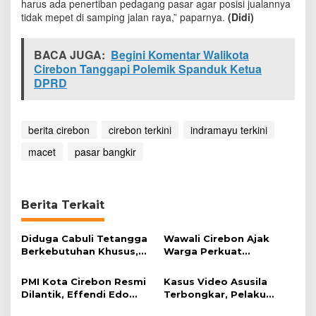
harus ada penertiban pedagang pasar agar posisi jualannya
n
tidak mepet di samping jalan raya,” paparnya.
(Didi)
M
a
c
BACA JUGA:
Begini Komentar Walikota
e
Cirebon Tanggapi Polemik Spanduk Ketua
t
DPRD
!
berita cirebon
cirebon terkini
indramayu terkini
macet
pasar bangkir
Berita Terkait
Diduga Cabuli Tetangga
Wawali Cirebon Ajak
Berkebutuhan Khusus,
Warga Perkuat
HDA Diamankan Polisi
Keimanan pada
Momentum Harjad ke-
PMI Kota Cirebon Resmi
Kasus Video Asusila
599
Dilantik, Effendi Edo
Terbongkar, Pelaku
Soroti Kesiapsiagaan
Ditangkap Usai Cari