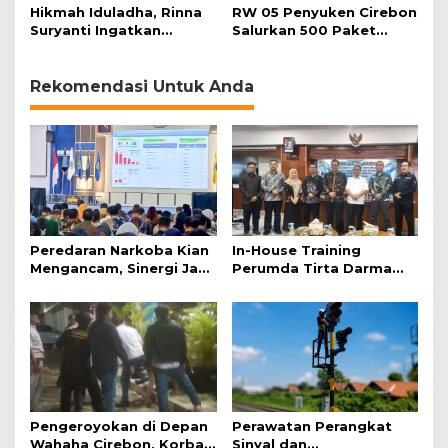
Bencana
Korban Baru
Hikmah Iduladha, Rinna
RW 05 Penyuken Cirebon
Suryanti Ingatkan
Salurkan 500 Paket
Pentingnya Empati dan
Daging Kurban
Gotong Royong
Rekomendasi Untuk Anda
Peredaran Narkoba Kian
In-House Training
Mengancam, Sinergi Jadi
Perumda Tirta Darma
Kunci Pencegahan
Ayu Dorong Pelayanan
dan Profesionalisme
Pengeroyokan di Depan
Perawatan Perangkat
Wahaha Cirebon, Korban
Sinyal dan