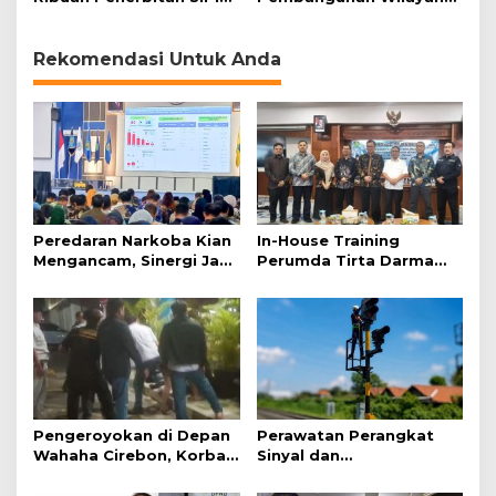
yang Mangkrak, 100
Kepulauan melalui UU
Lebihnya Kapal dari
Daerah Kepulauan
Indramayu
Rekomendasi Untuk Anda
Peredaran Narkoba Kian
In-House Training
Mengancam, Sinergi Jadi
Perumda Tirta Darma
Kunci Pencegahan
Ayu Dorong Pelayanan
dan Profesionalisme
Pengeroyokan di Depan
Perawatan Perangkat
Wahaha Cirebon, Korban
Sinyal dan
Tunggu Kejelasan dari
Telekomunikasi Dukung
Polisi
Perjalanan Kereta Api