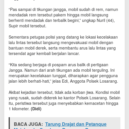
T
i
“Pas sampai di tikungan jangga, mobil sudah di rem, namun
k
mendadak rem tersebut pakem hingga mobil langsung
u
berhenti mendadak dan terbalik begini,” ungkap Nuril (44),
n
Supir mobil tersebut.
g
a
Sementara petugas polisi yang datang ke lokasi kecelakaan
n
lalu lintas tersebut langsung mengevakuasi mobil dengan
J
bantuan mobil derek, serta membantu arus lalu lintas yang
a
tersendat agar kembali berjalan lancar.
n
g
“Kita sedang berjaga di pospam arus balik di pertigaan
g
Jangga. Namun dari arah tikungan ada mobil terguling. Ini
a
I
merupakan kecelakaan tunggal, diharapkan agar pengguna
n
jalan lebih berhati-hati,” jelas Edi, Anggota Polsek Losarang.
d
r
Akibat kejadian tersebut, tidak ada korban jiwa. Kondisi mobil
a
yang rusak, sudah diderek ke kantor Polsek Losarang. Selain
m
itu, peristiwa tersebut juga menyebabkan kemacetan hingga
a
1 kilometer.
(Didi)
y
u
BACA JUGA:
Tarung Drajat dan Petanque