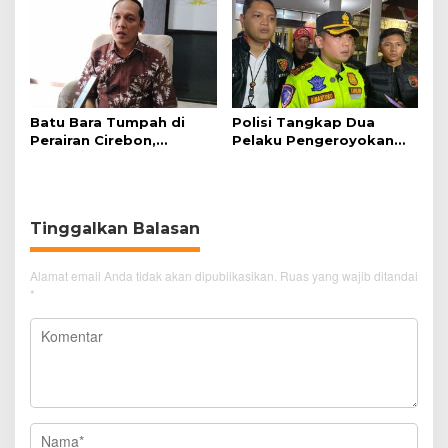
Batu Bara Tumpah di
Polisi Tangkap Dua
Perairan Cirebon,
Pelaku Pengeroyokan
Ancaman bagi Kerang
Pengunjung GTC Cirebon
Hijau
Tinggalkan Balasan
Alamat email Anda tidak akan dipublikasikan.
Ruas yang wajib ditandai
*