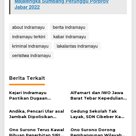
Majalengka Sumbang Perunggu Porprov
Jabar 2022
about indramayu
berita indramayu
indramayu terkini
kabar indramayu
kriminal indramayu
lakalantas indramayu
oeristiwa indramayu
Berita Terkait
Kejari Indramayu
Alfamart dan IWO Jawa
Pastikan Dugaan
Barat Tebar Kepedulian
Korupsi Dana Perumdam
lewat Program Kurban
TDA Tak Terbukti
Andika, Pencari Ular asal
Gedung Sekolah Tak
Jambak Dipolisikan
Layak, SDN Cibeber Kab.
Perhutani Indramayu
Indramayu Minim Peserta
Didik
Ono Surono Terus Kawal
Ono Surono Dorong
Ribuan Penerbitan SIPI
Pembangunan Wilayah