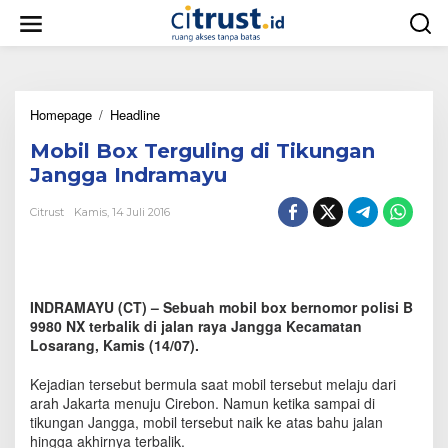
L
e
w
a
t
i
Homepage
/
Headline
M
k
o
e
Mobil Box Terguling di Tikungan
b
k
i
o
Jangga Indramayu
l
n
B
t
Citrust
Kamis, 14 Juli 2016
o
e
x
n
T
e
r
INDRAMAYU (CT) – Sebuah mobil box bernomor polisi B
g
9980 NX terbalik di jalan raya Jangga Kecamatan
u
Losarang, Kamis (14/07).
l
i
Kejadian tersebut bermula saat mobil tersebut melaju dari
n
arah Jakarta menuju Cirebon. Namun ketika sampai di
g
d
tikungan Jangga, mobil tersebut naik ke atas bahu jalan
i
hingga akhirnya terbalik.