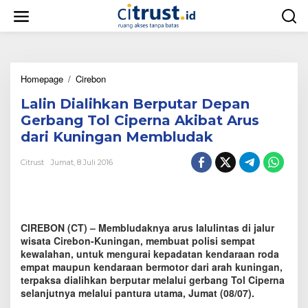
L
e
w
a
t
i
Homepage
/
Cirebon
L
k
a
e
Lalin Dialihkan Berputar Depan
l
k
i
o
Gerbang Tol Ciperna Akibat Arus
n
n
dari Kuningan Membludak
D
t
i
e
Citrust
Jumat, 8 Juli 2016
a
n
l
i
h
k
CIREBON (CT) – Membludaknya arus lalulintas di jalur
a
n
wisata Cirebon-Kuningan, membuat polisi sempat
B
kewalahan, untuk mengurai kepadatan kendaraan roda
e
empat maupun kendaraan bermotor dari arah kuningan,
r
terpaksa dialihkan berputar melalui gerbang Tol Ciperna
p
selanjutnya melalui pantura utama, Jumat (08/07).
u