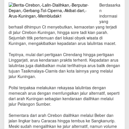
t
Berdasarka
a
n
r
indormasi
D
yang
e
berhasil dihimpun Ct menyebutkan, kemacetan yang terjadi
p
di jalur Cirebon-Kuningan, hingga sore tadi kian parah.
a
Sejumlah titik pertemuan dari lokasi obyek wisata di
n
Kuningan, mengakibatkan kepadatan arus lalulintas macet.
G
e
Teptnya, mulai dari pertigaan Cirendang hingga pertigaan
r
b
Linggarjati, arus kendaraan praktis terhenti. Kepadatan arus
a
lalulintas juga diakibatkan mulai terlihatnya arus balik dengan
n
tujuan Tasikmalaya-Ciamis dan kota lainnya yang melalui
g
jalur Kuningan.
T
o
Polisi terpaksa melakukan rekayasa lalulintas dengan
l
memecah arus dengan memfungsikan jalur alternatif, seperti
C
dari arah Kuningan sebagian kendaraan dialihkan melalui
i
jalur Pelangon Sumber.
p
e
Sementara dari arah Cirebon dialihkan melalui Beber dan
r
jalan lingkar baru Caracas hingga tembus ke Sangkanurip.
n
Meski sudah mengalihkan ke jalur alternatif, namun volume
a