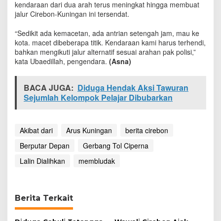
kendaraan dari dua arah terus meningkat hingga membuat
A
jalur Cirebon-Kuningan ini tersendat.
k
i
b
“Sedikit ada kemacetan, ada antrian setengah jam, mau ke
a
kota. macet dibeberapa titik. Kendaraan kami harus terhendi,
t
bahkan mengikuti jalur alternatif sesuai arahan pak polisi,”
A
kata Ubaedillah, pengendara.
(Asna)
r
u
s
BACA JUGA:
Diduga Hendak Aksi Tawuran
d
Sejumlah Kelompok Pelajar Dibubarkan
a
r
i
K
Akibat dari
Arus Kuningan
berita cirebon
u
Berputar Depan
Gerbang Tol Ciperna
n
i
Lalin Dialihkan
membludak
n
g
a
n
Berita Terkait
M
e
m