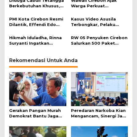
Diduga Cabuli Tetangga
Wawali Cirebon Ajak
b
Berkebutuhan Khusus,
Warga Perkuat
l
HDA Diamankan Polisi
Keimanan pada
u
Momentum Harjad ke-
PMI Kota Cirebon Resmi
Kasus Video Asusila
d
599
Dilantik, Effendi Edo
Terbongkar, Pelaku
a
Soroti Kesiapsiagaan
Ditangkap Usai Cari
k
Bencana
Korban Baru
Hikmah Iduladha, Rinna
RW 05 Penyuken Cirebon
Suryanti Ingatkan
Salurkan 500 Paket
Pentingnya Empati dan
Daging Kurban
Gotong Royong
Rekomendasi Untuk Anda
Gerakan Pangan Murah
Peredaran Narkoba Kian
Demokrat Bantu Jaga
Mengancam, Sinergi Jadi
Daya Beli Masyarakat
Kunci Pencegahan