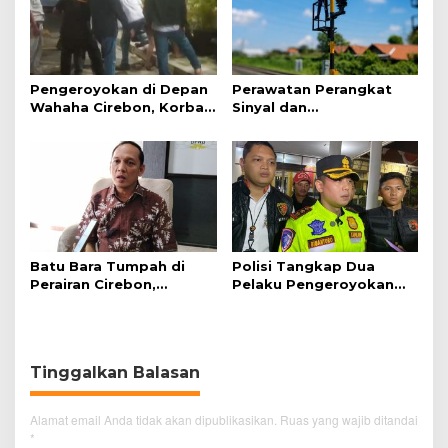
Pengeroyokan di Depan
Perawatan Perangkat
Wahaha Cirebon, Korban
Sinyal dan
Tunggu Kejelasan dari
Telekomunikasi Dukung
Polisi
Perjalanan Kereta Api
Batu Bara Tumpah di
Polisi Tangkap Dua
Perairan Cirebon,
Pelaku Pengeroyokan
Ancaman bagi Kerang
Pengunjung GTC Cirebon
Hijau
Tinggalkan Balasan
Alamat email Anda tidak akan dipublikasikan.
Ruas yang wajib ditandai
*