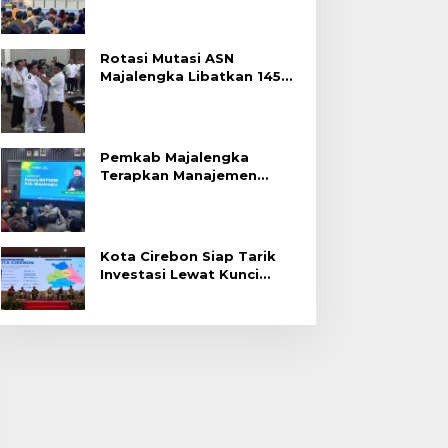
Rotasi Mutasi ASN
Majalengka Libatkan 145
Pejabat, Terapkan Sistem
Merit
Pemkab Majalengka
Terapkan Manajemen
Talenta untuk Promosi
ASN
Kota Cirebon Siap Tarik
Investasi Lewat Kunci
Bersama Summit 2026