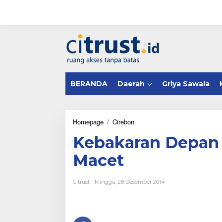
L
e
w
a
tutup
t
i
k
e
k
BERANDA
Daerah
Griya Sawala
o
n
t
e
n
Homepage
/
Cirebon
K
e
Kebakaran Depan C
b
a
Macet
k
a
r
Citrust
Minggu, 28 Desember 2014
a
n
D
e
p