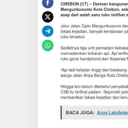
CIREBON (CT) – Deretan bangunan 
a
Mangunkusumo Kota Cirebon, sekit
n
C
asap dari salah satu ruko terlih
S
B
Jalur Jalan Cipto Mangunkusumo dar
M
lokasi kejadian, banyak kendaraan y
a
ruko tersebut.
l
l
Sedikitnya tiga unit pemadam kebakar
,
memadamkan kobaran api. Api terlihat
J
ruko gerai handphond dan Koperasi 
a
l
“Api tadi keliatan tinggi dari belak
a
warga Jalan Ariya Banga Kota Cirebo
n
C
Hingga kini belum diketahui penyebab
i
p
CSB itu terlihat padam. Sejumlah pet
t
mentserilkan lokasi kejadian dari k
o
M
BACA JUGA:
a
Arus Lalulint
c
e
t