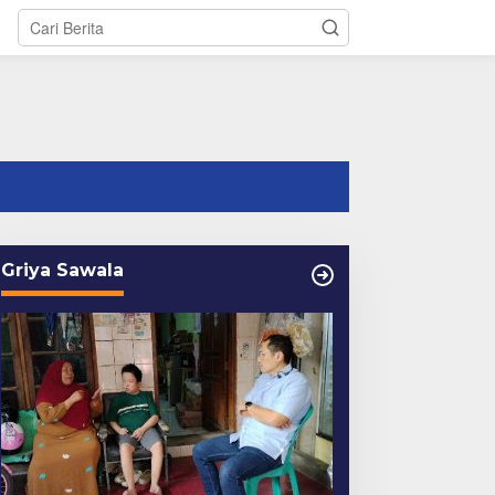
tutup
Griya Sawala