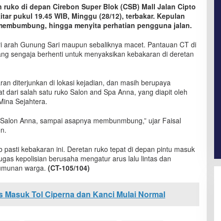
ruko di depan Cirebon Super Blok (CSB) Mall Jalan Cipto
ar pukul 19.45 WIB, Minggu (28/12), terbakar. Kepulan
at membumbung, hingga menyita perhatian pengguna jalan.
i arah Gunung Sari maupun sebaliknya macet. Pantauan CT di
ang sengaja berhenti untuk menyaksikan kebakaran di deretan
an diterjunkan di lokasi kejadian, dan masih berupaya
 dari salah satu ruko Salon and Spa Anna, yang diapit oleh
Mina Sejahtera.
ang Salon Anna, sampai asapnya membunmbung,” ujar Faisal
n.
 pasti kebakaran ini. Deretan ruko tepat di depan pintu masuk
ugas kepolisian berusaha mengatur arus lalu lintas dan
erumunan warga.
(CT-105/104)
as Masuk Tol Ciperna dan Kanci Mulai Normal