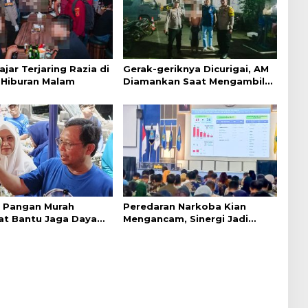
ajar Terjaring Razia di
Gerak-geriknya Dicurigai, AM
Hiburan Malam
Diamankan Saat Mengambil
Kunci Motor
 Pangan Murah
Peredaran Narkoba Kian
t Bantu Jaga Daya
Mengancam, Sinergi Jadi
syarakat
Kunci Pencegahan