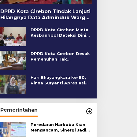
DPRD Kota Cirebon Tindak Lanjuti
Hilangnya Data Adminduk Warga
Disabilitas
DPRD Kota Cirebon Minta
Kesbangpol Deteksi Dini
Kerawanan Sosial
DPRD Kota Cirebon Desak
Pemenuhan Hak
Penyandang Disabilitas
Hari Bhayangkara ke-80,
Rinna Suryanti Apresiasi
Kinerja Polres Cirebon
Kota
Pemerintahan
Peredaran Narkoba Kian
Mengancam, Sinergi Jadi
Kunci Pencegahan