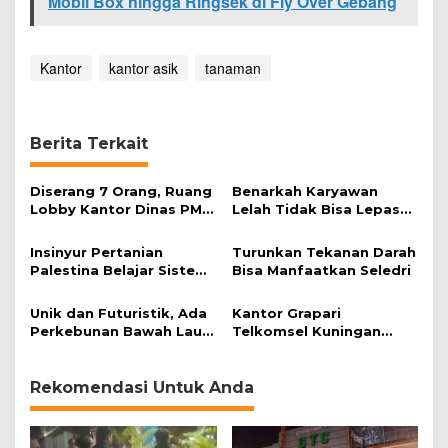
Mobil Box hingga Ringsek di Fly Over Gebang
t
a
s
K
Kantor
kantor asik
tanaman
e
r
j
a
Berita Terkait
Diserang 7 Orang, Ruang
Benarkah Karyawan
Lobby Kantor Dinas PMD
Lelah Tidak Bisa Lepas
Kabupaten Majalengka
dari Email?
Hancur
Insinyur Pertanian
Turunkan Tekanan Darah
Palestina Belajar Sistem
Bisa Manfaatkan Seledri
Hidroponik di Indonesia
Unik dan Futuristik, Ada
Kantor Grapari
Perkebunan Bawah Laut
Telkomsel Kuningan
Hasilkan Berbagai
Dibobol Maling
Macam Sayur
Rekomendasi Untuk Anda