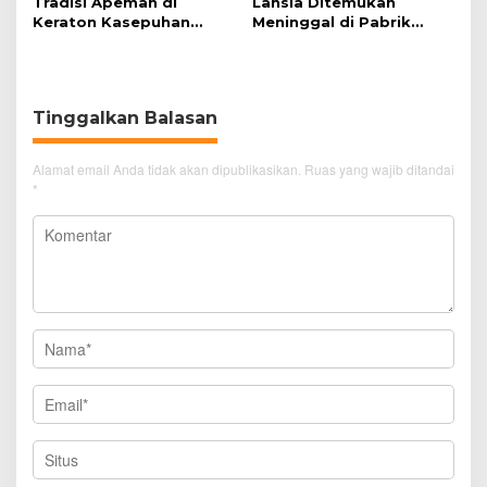
Tradisi Apeman di
Lansia Ditemukan
Keraton Kasepuhan
Meninggal di Pabrik
Cirebon Wujud Syukur
Spitenk, Diduga Akibat
dan Doa
Sakit
Tinggalkan Balasan
Alamat email Anda tidak akan dipublikasikan.
Ruas yang wajib ditandai
*