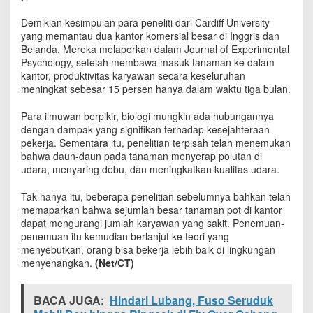
H
i
Demikian kesimpulan para peneliti dari Cardiff University
j
yang memantau dua kantor komersial besar di Inggris dan
a
Belanda. Mereka melaporkan dalam Journal of Experimental
u
Psychology, setelah membawa masuk tanaman ke dalam
T
kantor, produktivitas karyawan secara keseluruhan
i
meningkat sebesar 15 persen hanya dalam waktu tiga bulan.
n
g
Para ilmuwan berpikir, biologi mungkin ada hubungannya
k
dengan dampak yang signifikan terhadap kesejahteraan
a
pekerja. Sementara itu, penelitian terpisah telah menemukan
t
bahwa daun-daun pada tanaman menyerap polutan di
k
udara, menyaring debu, dan meningkatkan kualitas udara.
a
n
P
Tak hanya itu, beberapa penelitian sebelumnya bahkan telah
r
memaparkan bahwa sejumlah besar tanaman pot di kantor
o
dapat mengurangi jumlah karyawan yang sakit. Penemuan-
d
penemuan itu kemudian berlanjut ke teori yang
u
menyebutkan, orang bisa bekerja lebih baik di lingkungan
k
menyenangkan.
(Net/CT)
t
i
v
BACA JUGA:
Hindari Lubang, Fuso Seruduk
i