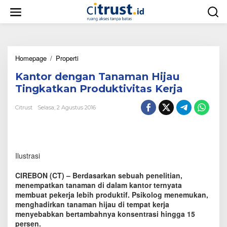
L
e
w
a
t
i
Homepage
/
Properti
K
k
a
e
Kantor dengan Tanaman Hijau
n
k
t
o
Tingkatkan Produktivitas Kerja
o
n
r
t
Citrust
Selasa, 2 Agustus 2016
d
e
e
n
n
g
a
Ilustrasi
n
T
CIREBON (CT) – Berdasarkan sebuah penelitian,
a
menempatkan tanaman di dalam kantor ternyata
n
membuat pekerja lebih produktif. Psikolog menemukan,
a
menghadirkan tanaman hijau di tempat kerja
m
a
menyebabkan bertambahnya konsentrasi hingga 15
n
persen.