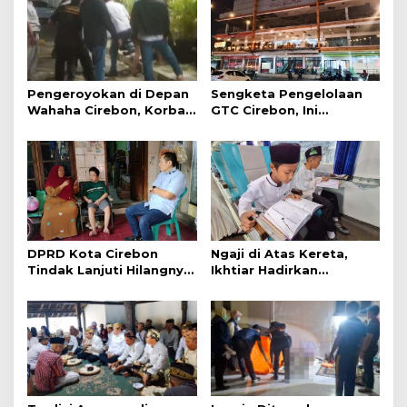
Pengeroyokan di Depan
Sengketa Pengelolaan
Wahaha Cirebon, Korban
GTC Cirebon, Ini
Tunggu Kejelasan dari
Penjelasan Frans
Polisi
Simanjuntak
DPRD Kota Cirebon
Ngaji di Atas Kereta,
Tindak Lanjuti Hilangnya
Ikhtiar Hadirkan
Data Adminduk Warga
Perjalanan Aman dan
Disabilitas
Nyaman