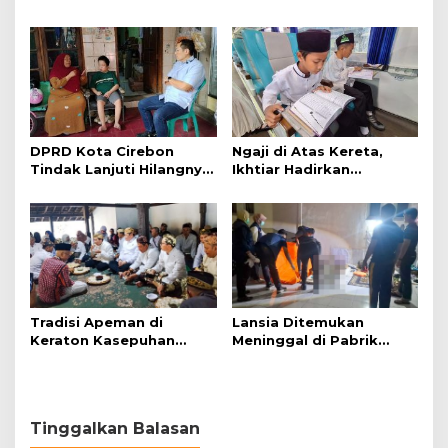
Tunggu Kejelasan dari
Penjelasan Frans
Polisi
Simanjuntak
DPRD Kota Cirebon
Ngaji di Atas Kereta,
Tindak Lanjuti Hilangnya
Ikhtiar Hadirkan
Data Adminduk Warga
Perjalanan Aman dan
Disabilitas
Nyaman
Tradisi Apeman di
Lansia Ditemukan
Keraton Kasepuhan
Meninggal di Pabrik
Cirebon Wujud Syukur
Spitenk, Diduga Akibat
dan Doa
Sakit
Tinggalkan Balasan