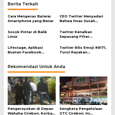
l
Berita Terkait
i
s
Cara Mengecas Baterai
1
CEO Twitter Menyadari
Smartphone yang Benar
4
Bahwa Hoax Susah
0
Diselesaikan dalam
K
Medsos
Sosok Pintar di Balik
Twitter Kenalkan
a
Linux
Sepasang Filter
r
Notifikasi
a
Lifestage, Aplikasi
Twitter Rilis Emoji #RI71,
k
Buatan Facebook
Turut Rayakan
t
Khusus untuk Remaja
Kemerdekaan Indonesia
e
r
Rekomendasi Untuk Anda
P
e
n
u
h
Pengeroyokan di Depan
Sengketa Pengelolaan
Wahaha Cirebon, Korban
GTC Cirebon, Ini