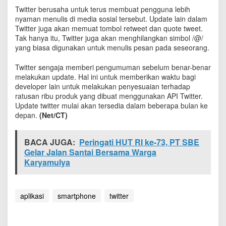
a
Twitter berusaha untuk terus membuat pengguna lebih
K
nyaman menulis di media sosial tersebut. Update lain dalam
o
Twitter juga akan memuat tombol retweet dan quote tweet.
n
Tak hanya itu, Twitter juga akan menghilangkan simbol /@/
f
yang biasa digunakan untuk menulis pesan pada seseorang.
i
r
Twitter sengaja memberi pengumuman sebelum benar-benar
m
melakukan update. Hal ini untuk memberikan waktu bagi
a
developer lain untuk melakukan penyesuaian terhadap
s
i
ratusan ribu produk yang dibuat menggunakan API Twitter.
P
Update twitter mulai akan tersedia dalam beberapa bulan ke
e
depan.
(Net/CT)
n
g
g
BACA JUGA:
Peringati HUT RI ke-73, PT SBE
u
Gelar Jalan Santai Bersama Warga
n
Karyamulya
a
B
i
s
aplikasi
smartphone
twitter
a
T
u