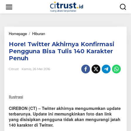
L
e
w
a
t
i
Homepage
/
Hiburan
H
k
o
e
Hore! Twitter Akhirnya Konfirmasi
r
k
e
o
Pengguna Bisa Tulis 140 Karakter
!
n
Penuh
T
t
w
e
Citrust
Kamis, 26 Mei 2016
i
n
t
t
e
r
Ilustrasi
A
k
h
CIREBON (CT) – Twitter akhirnya mengumumkan update
i
terbarunya. Update ini memungkinkan foto dan link
r
yang disisipkan pengguna tidak akan mengurangi jatah
n
140 karakter di Twitter.
y