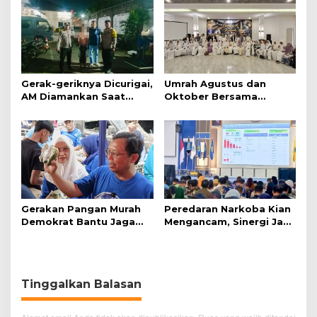
Gerak-geriknya Dicurigai,
Umrah Agustus dan
AM Diamankan Saat
Oktober Bersama
Mengambil Kunci Motor
Jazirah Global, Nyaman
Menuju Baitullah
Gerakan Pangan Murah
Peredaran Narkoba Kian
Demokrat Bantu Jaga
Mengancam, Sinergi Jadi
Daya Beli Masyarakat
Kunci Pencegahan
Tinggalkan Balasan