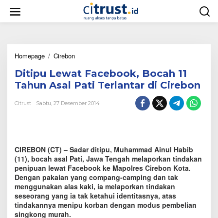
L
e
w
a
t
i
Homepage
/
Cirebon
D
k
i
e
Ditipu Lewat Facebook, Bocah 11
t
k
i
o
Tahun Asal Pati Terlantar di Cirebon
p
n
u
t
Citrust
Sabtu, 27 Desember 2014
L
e
e
n
w
a
t
CIREBON (CT) – Sadar ditipu, Muhammad Ainul Habib
F
(11), bocah asal Pati, Jawa Tengah melaporkan tindakan
a
penipuan lewat Facebook ke Mapolres Cirebon Kota.
c
Dengan pakaian yang compang-camping dan tak
e
menggunakan alas kaki, ia melaporkan tindakan
b
seseorang yang ia tak ketahui identitasnya, atas
o
tindakannya menipu korban dengan modus pembelian
o
k
singkong murah.