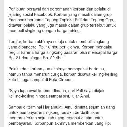
,
B
Penipuan berawal dari pertemanan korban dan pelaku di
o
jejaring sosial Facebook. Korban yang masuk dalam grup
c
Facebook bernama Tepung Tapioka Pati dan Tepung Ogo,
a
ditawari pelaku yang juga masuk dalam grup tersebut untuk
h
membeli singkong dengan harga miring.
1
1
Tergiur, korban akhirnya setuju untuk membeli singkong
T
yang dibanderol Rp. 16 ribu per kilonya. Korban mengaku
a
tergiur karena harga singkong pasaran bisa mencapai harga
h
Rp. 21 ribu hingga Rp. 22 ribu.
u
n
Pelaku dan korban pun akhirnya bersepakat bertemu,
A
namun tanpa menaruh curiga, korban dibawa keliling-keliling
s
a
kota hingga sampai di Kota Cirebon.
l
P
“Saya lupa awal ketemu dimana, dari Pati saya diajak
a
keliling-keliling hingga sampai sini,” ujar Ainul.
t
i
Sampai di terminal Harjamukti, Ainul diminta sejumlah uang
T
untuk pembayaran singkong, pelaku berdalih akan
e
mentransferkan sejumlah uang tersebut di atm untuk
r
pembayaran. Korbanpun akhirnya memberikan uang Rp.
l