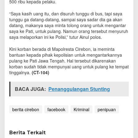
500 ribu kepada pelaku.
a
n
“Saya kasih uang itu, dan disuruh tunggu di bus, tapi saya
t
tunggu ga datang-datang, sampai saya sadar dia ga akan
a
datang, makanya saya minta tolong orang untuk mengantar
r
saya ke Pati, untuk pulang. Namun orang tersebut menyuruh
d
i
saya melaporkan ini ke Polisi,” tutur Ainul polos.
C
i
Kini korban berada di Mapolresta Cirebon, ia meminta
r
bantuan kepada pihak kepolisian untuk mengantarkannya
e
pulang ke Pati Jawa Tengah. Hal tersebut dikarenakan
b
korban sudah tidak mempunyai uang untuk pulang ke tempat
o
tinggalnya.
(CT-104)
n
BACA JUGA:
Penanggulangan Stunting
berita cirebon
facebook
Kriminal
penipuan
Berita Terkait