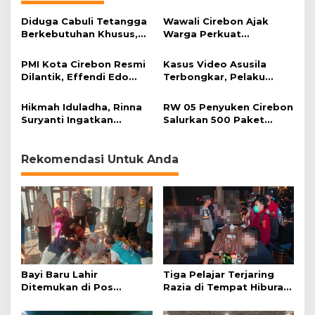
Diduga Cabuli Tetangga
Wawali Cirebon Ajak
Berkebutuhan Khusus,
Warga Perkuat
HDA Diamankan Polisi
Keimanan pada
Momentum Harjad ke-
PMI Kota Cirebon Resmi
Kasus Video Asusila
599
Dilantik, Effendi Edo
Terbongkar, Pelaku
Soroti Kesiapsiagaan
Ditangkap Usai Cari
Bencana
Korban Baru
Hikmah Iduladha, Rinna
RW 05 Penyuken Cirebon
Suryanti Ingatkan
Salurkan 500 Paket
Pentingnya Empati dan
Daging Kurban
Gotong Royong
Rekomendasi Untuk Anda
Bayi Baru Lahir
Tiga Pelajar Terjaring
Ditemukan di Pos
Razia di Tempat Hiburan
Kamling
Malam