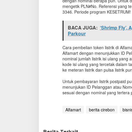
dengan nominal berapa pun. Untuk 
M
mengetik PLN#No. Referensi yang te
i
3346. Periode program KESETRUM! m
n
i
m
BACA JUGA:
‘Shrimp Fly’,
a
Parkour
r
k
e
Cara pembelian token listrik di Alf
t
Alfamart dengan menunjukkan ID Pel
A
nominal jumlah listrik isi ulang yang
l
kode isi ulang yang tercetak dalam 
f
ke meteran listrik dan pulsa listrik 
a
m
Untuk pembayaran listrik postpaid p
a
menunjukan ID Pelanggan atau Nomo
r
sesuai dengan nominal yang tertera 
t
L
e
Alfamart
berita cirebon
bisni
b
i
h
M
Berita Terkait
u