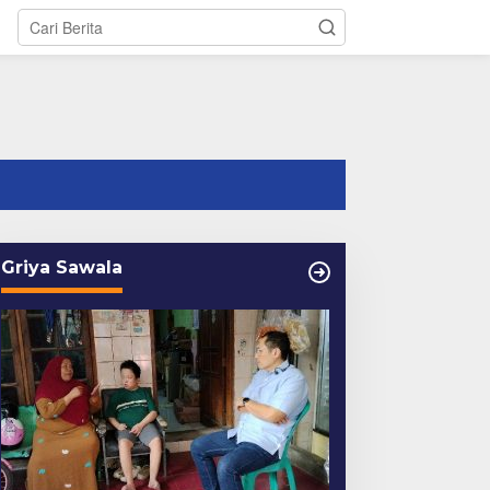
tutup
Griya Sawala