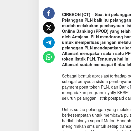
a
t
CIREBON (CT) – Saat ini pelangga
a
Pelanggan PLN baik itu pelanggan
u
B
mudah melakukan pembayaran listr
e
Online Banking (PPOB) yang tela
l
oleh Artajasa, PLN mendorong ban
i
untuk memperluas jaringan melalu
T
pelanggan PLN mendapatkan alter
o
Alfamart merupakan salah satu PP
k
token listrik PLN. Tentunya hal i
e
Alfamart sudah mencapai 9 ribu le
n
L
Sebagai bentuk apresiasi terhadap p
i
sebagai penyedia sistem pembayaran 
s
payment point token PLN, dan Bank 
t
mengadakan program loyalty KESETR
r
seluruh pelanggan listrik postpaid da
i
k
Untuk setiap pelanggan yang melakuk
P
L
berkesempatan untuk membawa pulan
N
hadiah lainnya seperti Motor, Handp
d
mengirimkan sms untuk setiap transa
i