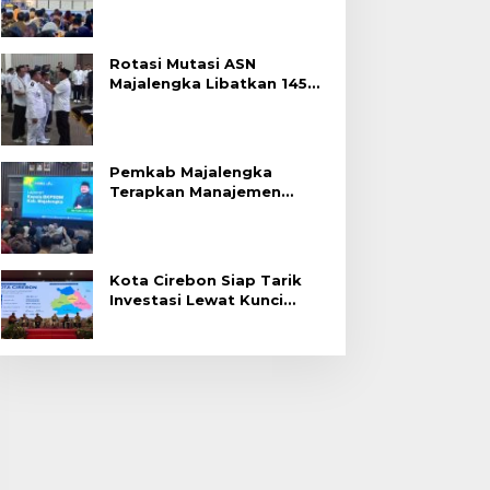
Rotasi Mutasi ASN
Majalengka Libatkan 145
Pejabat, Terapkan Sistem
Merit
Pemkab Majalengka
Terapkan Manajemen
Talenta untuk Promosi
ASN
Kota Cirebon Siap Tarik
Investasi Lewat Kunci
Bersama Summit 2026