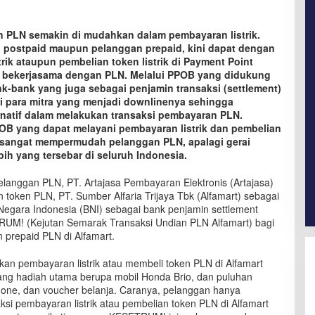
n PLN semakin di mudahkan dalam pembayaran listrik.
 postpaid maupun pelanggan prepaid, kini dapat dengan
ik ataupun pembelian token listrik di Payment Point
h bekerjasama dengan PLN. Melalui PPOB yang didukung
k-bank yang juga sebagai penjamin transaksi (settlement)
i para mitra yang menjadi downlinenya sehingga
natif dalam melakukan transaksi pembayaran PLN.
OB yang dapat melayani pembayaran listrik dan pembelian
ni sangat mempermudah pelanggan PLN, apalagi gerai
bih yang tersebar di seluruh Indonesia.
elanggan PLN, PT. Artajasa Pembayaran Elektronis (Artajasa)
token PLN, PT. Sumber Alfaria Trijaya Tbk (Alfamart) sebagai
Negara Indonesia (BNI) sebagai bank penjamin settlement
UM! (Kejutan Semarak Transaksi Undian PLN Alfamart) bagi
n prepaid PLN di Alfamart.
an pembayaran listrik atau membeli token PLN di Alfamart
g hadiah utama berupa mobil Honda Brio, dan puluhan
hone, dan voucher belanja. Caranya, pelanggan hanya
ksi pembayaran listrik atau pembelian token PLN di Alfamart