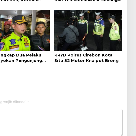
ejelasan dari Polisi
Perjalanan Kereta Api
Tangkap Dua Pelaku
KRYD Polres Cirebon Kota
yokan Pengunjung
Sita 32 Motor Knalpot Brong
ebon
g wajib ditandai
*