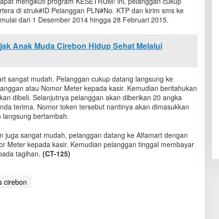
dapat mengikuti program KESETRUM! ini, pelanggan cukup
rtera di struk#ID Pelanggan PLN#No. KTP dan kirim sms ke
ulai dari 1 Desember 2014 hingga 28 Februari 2015.
 Ajak Anak Muda Cirebon Hidup Sehat Melalui
amart sangat mudah. Pelanggan cukup datang langsung ke
anggan atau Nomor Meter kepada kasir. Kemudian beritahukan
 akan dibeli. Selanjutnya pelanggan akan diberikan 20 angka
tanda terima. Nomor token tersebut nantinya akan dimasukkan
pun langsung bertambah.
un juga sangat mudah, pelanggan datang ke Alfamart dengan
r Meter kepada kasir. Kemudian pelanggan tinggal membayar
pada tagihan.
(CT-125)
s cirebon