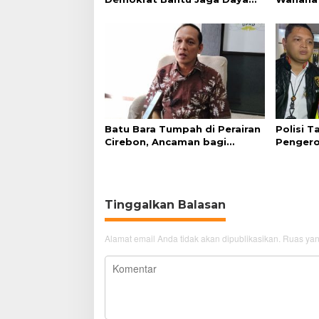
Beli Masyarakat
Tunggu K
Batu Bara Tumpah di Perairan
Polisi 
Cirebon, Ancaman bagi
Pengero
Kerang Hijau
GTC Cir
Tinggalkan Balasan
Alamat email Anda tidak akan dipublikasikan.
Ruas yan