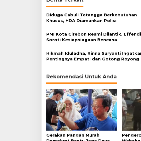
d
a
Diduga Cabuli Tetangga Berkebutuhan
h
Khusus, HDA Diamankan Polisi
d
a
n
PMI Kota Cirebon Resmi Dilantik, Effend
B
Soroti Kesiapsiagaan Bencana
e
r
Hikmah Iduladha, Rinna Suryanti Ingatka
h
Pentingnya Empati dan Gotong Royong
a
d
i
Rekomendasi Untuk Anda
a
h
Gerakan Pangan Murah
Pengero
Demokrat Bantu Jaga Daya
Wahaha 