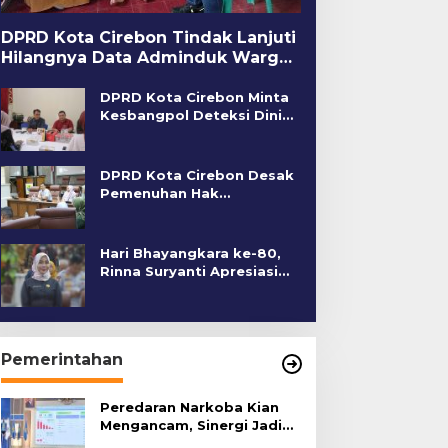
DPRD Kota Cirebon Tindak Lanjuti
Hilangnya Data Adminduk Warga
Disabilitas
DPRD Kota Cirebon Minta
Kesbangpol Deteksi Dini
Kerawanan Sosial
DPRD Kota Cirebon Desak
Pemenuhan Hak
Penyandang Disabilitas
Hari Bhayangkara ke-80,
Rinna Suryanti Apresiasi
Kinerja Polres Cirebon
Kota
Pemerintahan
Peredaran Narkoba Kian
Mengancam, Sinergi Jadi
Kunci Pencegahan