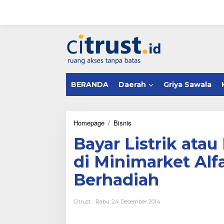
L
e
w
a
tutup
t
i
k
e
k
BERANDA
Daerah
Griya Sawala
o
n
t
e
n
Homepage
/
Bisnis
B
a
Bayar Listrik atau
y
a
di Minimarket Al
r
L
Berhadiah
i
s
t
Citrust
Rabu, 24 Desember 2014
r
i
k