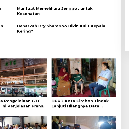
i
Manfaat Memelihara Jenggot untuk
Kesehatan
an
Benarkah Dry Shampoo Bikin Kulit Kepala
Kering?
a Pengelolaan GTC
DPRD Kota Cirebon Tindak
 Ini Penjelasan Frans
Lanjuti Hilangnya Data
ntak
Adminduk Warga Disabilitas