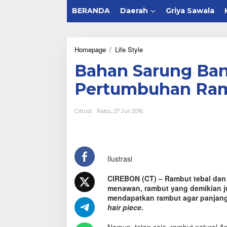
BERANDA
Daerah
Griya Sawala
Homepage
/
Life Style
B
a
Bahan Sarung Ban
h
a
Pertumbuhan Ra
n
S
a
Citrust
Rabu, 27 Juli 2016
r
u
n
g
B
Ilustrasi
a
n
t
CIREBON (CT) – Rambut tebal dan
a
menawan, rambut yang demikian j
l
mendapatkan rambut agar panjang
P
hair piece
.
e
n