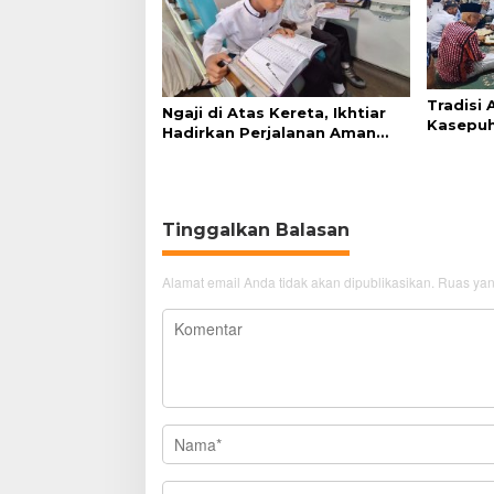
Tradisi
Ngaji di Atas Kereta, Ikhtiar
Kasepuh
Hadirkan Perjalanan Aman
Syukur 
dan Nyaman
Tinggalkan Balasan
Alamat email Anda tidak akan dipublikasikan.
Ruas yan