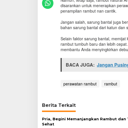
Namun, tetap saja, rambut natural An
g
disarankan untuk menerapkan perawa
a
penampilan rambut nan cantik.
r
u
Jangan salah, sarung bantal juga b
h
bahan sarung bantal dari katun dan 
i
P
Selain faktor sarung bantal, memijat
e
rambut tumbuh baru dan lebih cepat.
r
t
membantu Anda menyingkirkan debu 
u
m
BACA JUGA:
Jangan Pusing
b
u
h
a
perawatan rambut
rambut
n
R
a
m
Berita Terkait
b
u
t
Pria, Begini Memanjangkan Rambut dan
Sehat