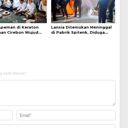
 Apeman di Keraton
Lansia Ditemukan Meninggal
an Cirebon Wujud
di Pabrik Spitenk, Diduga
dan Doa
Akibat Sakit
g wajib ditandai
*