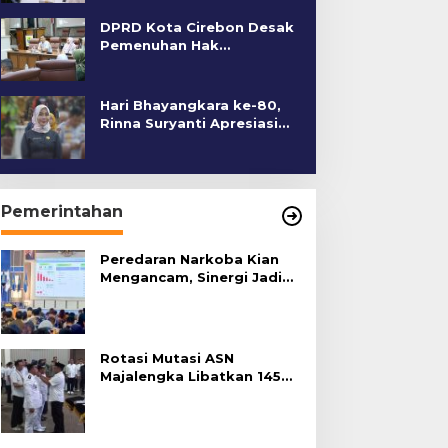
DPRD Kota Cirebon Desak
Pemenuhan Hak
Penyandang Disabilitas
Hari Bhayangkara ke-80,
Rinna Suryanti Apresiasi
Kinerja Polres Cirebon
Kota
Pemerintahan
Peredaran Narkoba Kian
Mengancam, Sinergi Jadi
Kunci Pencegahan
Rotasi Mutasi ASN
Majalengka Libatkan 145
Pejabat, Terapkan Sistem
Merit