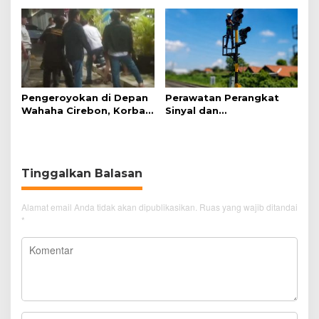
Pengeroyokan di Depan
Perawatan Perangkat
Wahaha Cirebon, Korban
Sinyal dan
Tunggu Kejelasan dari
Telekomunikasi Dukung
Polisi
Perjalanan Kereta Api
Tinggalkan Balasan
Alamat email Anda tidak akan dipublikasikan.
Ruas yang wajib ditandai
*