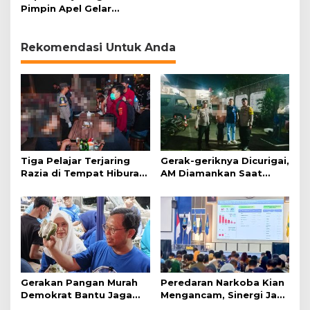
Pimpin Apel Gelar
Pasukan Operasi Lilin
Lodaya 2017
Rekomendasi Untuk Anda
Tiga Pelajar Terjaring
Gerak-geriknya Dicurigai,
Razia di Tempat Hiburan
AM Diamankan Saat
Malam
Mengambil Kunci Motor
Gerakan Pangan Murah
Peredaran Narkoba Kian
Demokrat Bantu Jaga
Mengancam, Sinergi Jadi
Daya Beli Masyarakat
Kunci Pencegahan