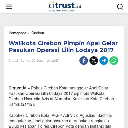
L
e
w
a
t
i
Homepage
/
Cirebon
W
k
a
e
Walikota Cirebon Pimpin Apel Gelar
l
k
i
o
Pasukan Operasi Lilin Lodaya 2017
k
n
o
t
Citrust
Jumat, 22 Desember 2017
t
e
a
n
C
i
r
Citrust.id –
Polres Cirebon Kota menggelar Apel Gelar
e
Pasukan Operasi Lilin Lodaya 2017 dipimpin Walkota
b
Cirebon Nasrudin Azis di Alun-alun Kejaksan Kota Cirebon,
o
Kamis (21/12).
n
P
Kapolres Cirebon Kota, AKBP Adi Vivid Agustiadi Bachtiar
i
m
mengatakan, apel gelar pasukan merupakan rangkaian
p
wujud kesiapan Polres Cirebon Kota dengan instansi lain