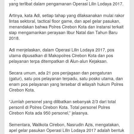
i
yang terlibat dalam pengamanan Operasi Lilin Lodaya 2017.
n
A
Artinya, kata Adi, setiap tahap yang dilaksanakan mulai rakor
p
lintas sektoral, tactical floor game, dan apel gelar pasukan,
e
menandakan bahwa Polres Cirebon Kota dan instansi terkait
l
siap mengamankan perayaan libur Natal dan Tahun Baru
G
2018.
e
l
Adi menjelaskan, dalam Operasi Lilin Lodaya 2017, pos
a
utama dipusatkan di Makopolres Cirebon Kota dan pos
r
pelayanan terpa ditempatkan di Alun-alun Kejaksan.
P
a
Secara umum, ada 21 pos penjagaan dan pengaturan
s
u
(gatur), satu pos pelayanan terpadu, satu posko utama, dan
k
enam pos pelayanan yang tersebar di wilayah hukum Polres
a
Cirebon Kota.
n
O
“Jumlah personel yang dilibatkan sebanyak 2/3 dari total
p
personil di Polres Cirebon Kota. Total personel Polres
e
Cirebon Kota ada 950 personel,” jelasnya.
r
a
Sementara, Walikota Cirebon, Nasrudin Azis, mengatakan,
s
apel gelar pasukan Operasi Lilin Lodaya 2017 adalah bentuk
i