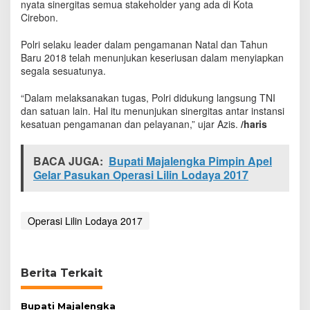
nyata sinergitas semua stakeholder yang ada di Kota
L
Cirebon.
i
l
Polri selaku leader dalam pengamanan Natal dan Tahun
i
Baru 2018 telah menunjukan keseriusan dalam menyiapkan
n
L
segala sesuatunya.
o
d
“Dalam melaksanakan tugas, Polri didukung langsung TNI
a
dan satuan lain. Hal itu menunjukan sinergitas antar instansi
y
kesatuan pengamanan dan pelayanan,” ujar Azis.
/haris
a
2
0
BACA JUGA:
Bupati Majalengka Pimpin Apel
1
Gelar Pasukan Operasi Lilin Lodaya 2017
7
Operasi Lilin Lodaya 2017
Berita Terkait
Bupati Majalengka