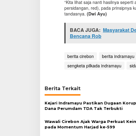
“Kita lihat saja nanti hasilnya sepert
i
persidangan, red), pada prinsipnya 
S
tandasnya.
(Dwi Ayu)
i
a
p
BACA JUGA:
Masyarakat De
k
Bencana Rob
a
n
L
i
berita cirebon
berita indramayu
m
a
sengketa pilkada indramayu
si
E
k
s
e
Berita Terkait
p
s
i
Kejari Indramayu Pastikan Dugaan Korup
Dana Perumdam TDA Tak Terbukti
Wawali Cirebon Ajak Warga Perkuat Ke
pada Momentum Harjad ke-599