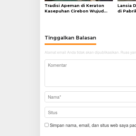
Tradisi Apeman di Keraton
Lansia 
Kasepuhan Cirebon Wujud
di Pabri
Syukur dan Doa
Akibat S
Tinggalkan Balasan
Alamat email Anda tidak akan dipublikasikan.
Ruas yan
Simpan nama, email, dan situs web saya pad