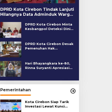
DPRD Kota Cirebon Tindak Lanjuti
Hilangnya Data Adminduk Warga
Disabilitas
DPRD Kota Cirebon Minta
Kesbangpol Deteksi Dini
Kerawanan Sosial
DPRD Kota Cirebon Desak
Pemenuhan Hak
Penyandang Disabilitas
Hari Bhayangkara ke-80,
Rinna Suryanti Apresiasi
Kinerja Polres Cirebon
Kota
Pemerintahan
Kota Cirebon Siap Tarik
Investasi Lewat Kunci
Bersama Summit 2026