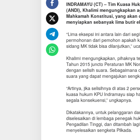
INDRAMAYU (CT) – Tim Kuasa Huk
,
(ANDI), Khalimi mengungkapkan 
K
u
Mahkamah Konstitusi, yang akan di
a
menyiapkan sebanyak lima butir e
s
a
“Lima eksepsi ini antara lain dari se
H
permohonan dari pemohon apakah kab
u
sidang MK tidak bisa dilanjutkan,” uc
k
u
Khalimi mengungkapkan, pihaknya t
m
Tahun 2015 juncto Peraturan MK No
P
dengan selisih suara. Sebagaimana di
a
suara yang dapat mengajukan sengk
s
l
“Artinya, jika selisihnya di atas 2 p
o
kuasa hukum KPU Indramayu siap had
n
segala konsekuensi,” ungkapnya.
A
N
D
Dikatakannya, untuk pelanggaran dan
I
diselesaikan di lembaga penegak huk
:
Pengadilan Tinggi, dan ditambah lag
K
menyelesaikan sengketa Pilkada.
a
m