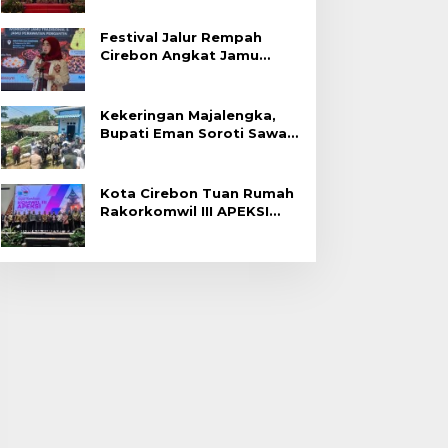
Festival Jalur Rempah
Cirebon Angkat Jamu
Tradisional
Kekeringan Majalengka,
Bupati Eman Soroti Sawah
Gagal Panen di Jatitujuh
Kota Cirebon Tuan Rumah
Rakorkomwil III APEKSI
2027