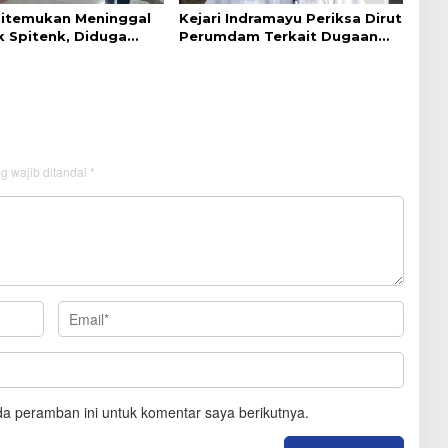
Ditemukan Meninggal
Kejari Indramayu Periksa Dirut
k Spitenk, Diduga
Perumdam Terkait Dugaan
akit
Korupsi Rp39 Miliar
g wajib ditandai
*
a peramban ini untuk komentar saya berikutnya.