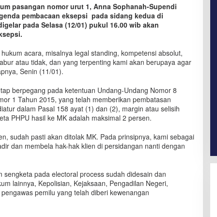
um pasangan nomor urut 1, Anna Sophanah-Supendi
agenda pembacaan eksepsi pada sidang kedua di
gelar pada Selasa (12/01) pukul 16.00 wib akan
ksepsi.
gi hukum acara, misalnya legal standing, kompetensi absolut,
ur atau tidak, dan yang terpenting kami akan berupaya agar
apnya, Senin (11/01).
etap berpegang pada ketentuan Undang-Undang Nomor 8
mor 1 Tahun 2015, yang telah memberikan pembatasan
atur dalam Pasal 158 ayat (1) dan (2), margin atau selisih
eta PHPU hasil ke MK adalah maksimal 2 persen.
ersen, sudah pasti akan ditolak MK. Pada prinsipnya, kami sebagai
ir dan membela hak-hak klien di persidangan nanti dengan
 sengketa pada electoral process sudah didesain dan
um lainnya, Kepolisian, Kejaksaan, Pengadilan Negeri,
i pengawas pemilu yang telah diberi kewenangan