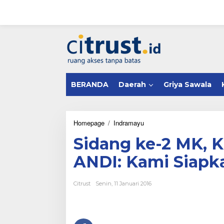
L
e
w
a
tutup
t
i
k
e
k
BERANDA
Daerah
Griya Sawala
o
n
t
e
n
Homepage
/
Indramayu
S
i
Sidang ke-2 MK, 
d
a
ANDI: Kami Siapk
n
g
k
Citrust
Senin, 11 Januari 2016
e
-
2
M
K