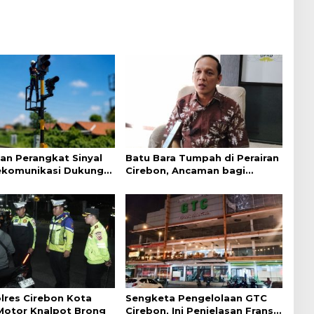
an Perangkat Sinyal
Batu Bara Tumpah di Perairan
ekomunikasi Dukung
Cirebon, Ancaman bagi
an Kereta Api
Kerang Hijau
lres Cirebon Kota
Sengketa Pengelolaan GTC
 Motor Knalpot Brong
Cirebon, Ini Penjelasan Frans