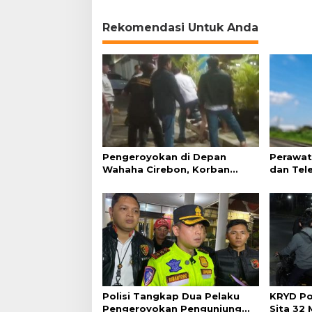
Rekomendasi Untuk Anda
Pengeroyokan di Depan
Perawat
Wahaha Cirebon, Korban
dan Tel
Tunggu Kejelasan dari Polisi
Perjalan
Polisi Tangkap Dua Pelaku
KRYD Po
Pengeroyokan Pengunjung
Sita 32