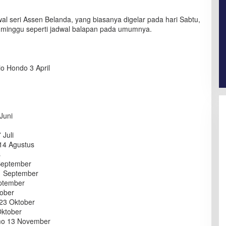
al seri Assen Belanda, yang biasanya digelar pada hari Sabtu,
i minggu seperti jadwal balapan pada umumnya.
io Hondo 3 April
Juni
 Juli
 14 Agustus
s
 September
11 September
eptember
tober
d 23 Oktober
Oktober
rmo 13 November