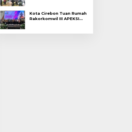
Gagal Panen di Jatitujuh
Kota Cirebon Tuan Rumah
Rakorkomwil III APEKSI
2027