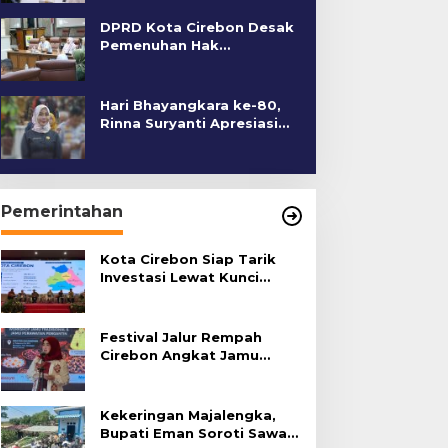
DPRD Kota Cirebon Desak
Pemenuhan Hak
Penyandang Disabilitas
Hari Bhayangkara ke-80,
Rinna Suryanti Apresiasi
Kinerja Polres Cirebon
Kota
Pemerintahan
Kota Cirebon Siap Tarik
Investasi Lewat Kunci
Bersama Summit 2026
Festival Jalur Rempah
Cirebon Angkat Jamu
Tradisional
Kekeringan Majalengka,
Bupati Eman Soroti Sawah