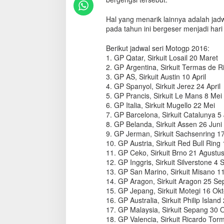
a
,
Hal yang menarik lainnya adalah jadw
I
pada tahun ini bergeser menjadi har
n
i
Berikut jadwal seri Motogp 2016:
J
1. GP Qatar, Sirkuit Losail 20 Maret
a
2. GP Argentina, Sirkuit Termas de R
d
3. GP AS, Sirkuit Austin 10 April
w
4. GP Spanyol, Sirkuit Jerez 24 April
a
l
5. GP Prancis, Sirkuit Le Mans 8 Mei
K
6. GP Italia, Sirkuit Mugello 22 Mei
a
7. GP Barcelona, Sirkuit Catalunya 5 
l
8. GP Belanda, Sirkuit Assen 26 Juni
e
9. GP Jerman, Sirkuit Sachsenring 17
n
10. GP Austria, Sirkuit Red Bull Ring
d
11. GP Ceko, Sirkuit Brno 21 Agustu
e
12. GP Inggris, Sirkuit Silverstone 4
r
13. GP San Marino, Sirkuit Misano 
M
14. GP Aragon, Sirkuit Aragon 25 S
o
15. GP Jepang, Sirkuit Motegi 16 Ok
t
16. GP Australia, Sirkuit Philip Islan
o
17. GP Malaysia, Sirkuit Sepang 30 
g
18. GP Valencia, Sirkuit Ricardo To
p