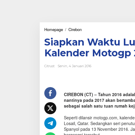
Homepage
/
Cirebon
S
i
Siapkan Waktu Lu
a
p
Kalender Motogp 
k
a
n
Citrust
Senin, 4 Januari 2016
W
a
k
t
u
CIREBON (CT) – Tahun 2016 adalah
L
nantinya pada 2017 akan bertamba
u
a
sebagai salah satu tuan rumah kej
n
g
Seperti dilansir motogp.com, kalende
A
Losail, Qatar. Sedangkan seri penutu
n
Spanyol pada 13 November 2016. Jad
d
bergengsi tersebut.