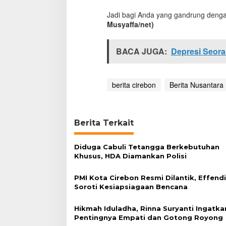
2
Jadi bagi Anda yang gandrung dengan
0
Musyaffa/net)
1
6
BACA JUGA:
Depresi Seora
berita cirebon
Berita Nusantara
Berita Terkait
Diduga Cabuli Tetangga Berkebutuhan
Khusus, HDA Diamankan Polisi
PMI Kota Cirebon Resmi Dilantik, Effend
Soroti Kesiapsiagaan Bencana
Hikmah Iduladha, Rinna Suryanti Ingatka
Pentingnya Empati dan Gotong Royong