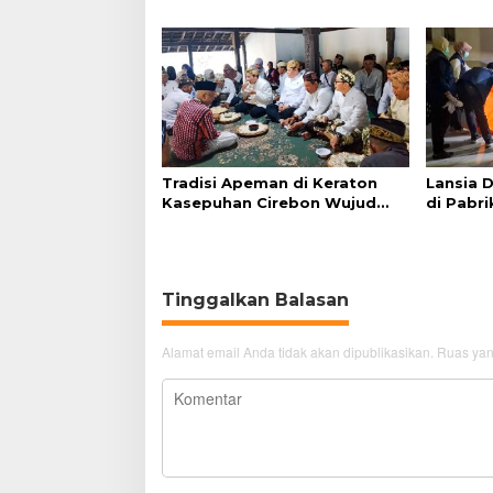
Simanjuntak
Admindu
Tradisi Apeman di Keraton
Lansia 
Kasepuhan Cirebon Wujud
di Pabri
Syukur dan Doa
Akibat S
Tinggalkan Balasan
Alamat email Anda tidak akan dipublikasikan.
Ruas yan