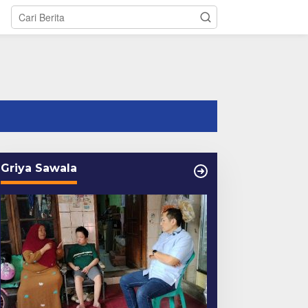
tutup
Griya Sawala