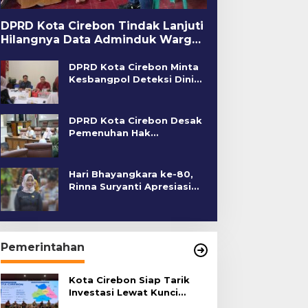
DPRD Kota Cirebon Tindak Lanjuti
Hilangnya Data Adminduk Warga
Disabilitas
DPRD Kota Cirebon Minta
Kesbangpol Deteksi Dini
Kerawanan Sosial
DPRD Kota Cirebon Desak
Pemenuhan Hak
Penyandang Disabilitas
Hari Bhayangkara ke-80,
Rinna Suryanti Apresiasi
Kinerja Polres Cirebon
Kota
Pemerintahan
Kota Cirebon Siap Tarik
Investasi Lewat Kunci
Bersama Summit 2026