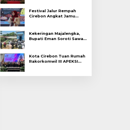
Festival Jalur Rempah
Cirebon Angkat Jamu
Tradisional
Kekeringan Majalengka,
Bupati Eman Soroti Sawah
Gagal Panen di Jatitujuh
Kota Cirebon Tuan Rumah
Rakorkomwil III APEKSI
2027