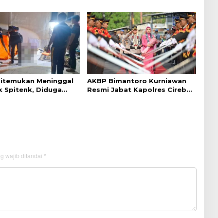
k Warga Disabilitas
dan Nyaman
Ditemukan Meninggal
AKBP Bimantoro Kurniawan
k Spitenk, Diduga
Resmi Jabat Kapolres Cirebon
akit
Kota
g wajib ditandai
*