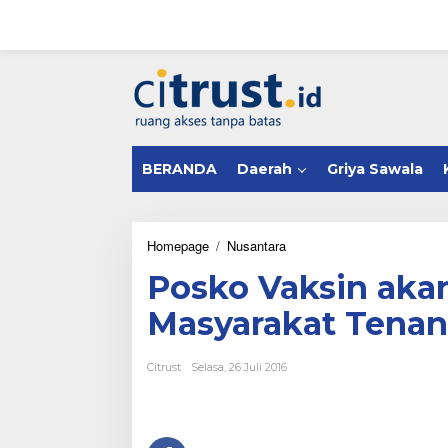
L
e
w
a
tutup
t
i
k
e
k
BERANDA
Daerah
Griya Sawala
o
n
t
e
n
Homepage
/
Nusantara
P
o
Posko Vaksin aka
s
k
Masyarakat Tena
o
V
a
Citrust
Selasa, 26 Juli 2016
k
s
i
n
a