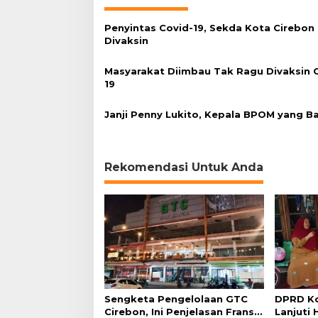
r
a
Penyintas Covid-19, Sekda Kota Cirebon
k
Divaksin
a
t
Masyarakat Diimbau Tak Ragu Divaksin 
T
19
e
n
a
Janji Penny Lukito, Kepala BPOM yang B
n
g
Rekomendasi Untuk Anda
Sengketa Pengelolaan GTC
DPRD Ko
Cirebon, Ini Penjelasan Frans
Lanjuti 