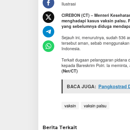
Ilustrasi
k
a
n
CIREBON (CT) – Menteri Kesehatan
T
menghadapi kasus vaksin palsu. P
e
yang sebelumnya diduga mendapat
r
u
Sejauh ini, menurutnya, sudah 536 an
s
tersebut aman, sebab menggunakan t
D
Indonesia.
i
b
Terkait dugaan pelanggaran pidana 
u
kepada Bareskrim Polri. Ia meminta, 
k
(Net/CT)
a
S
a
BACA JUGA:
Pangkostrad 
m
p
a
i
vaksin
vaksin palsu
M
a
s
y
Berita Terkait
a