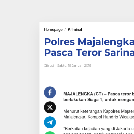
Homepage
/
Kriminal
P
o
Polres Majalengka
l
r
Pasca Teror Sarin
e
s
M
Citrust
Sabtu, 16 Januari 2016
a
j
a
l
e
MAJALENGKA (CT) – Pasca teror bo
n
berlakukan Siaga 1, untuk mengant
g
k
a
Menurut keterangan Kapolres Majaeng
B
Majalengka, Kompol Handrio Wicakso
e
r
“Berkaitan kejadian yang di Jakarta 
l