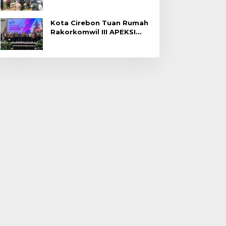
Gagal Panen di Jatitujuh
Kota Cirebon Tuan Rumah
Rakorkomwil III APEKSI
2027