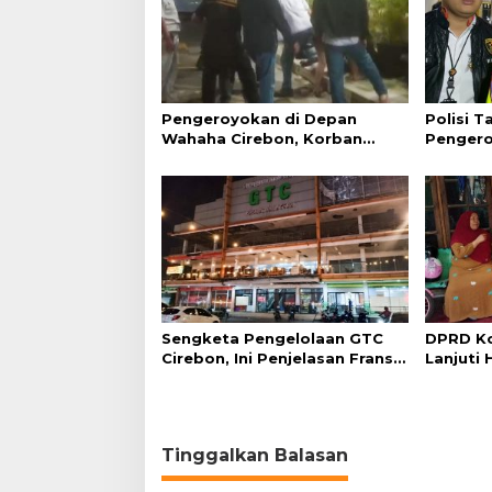
Pengeroyokan di Depan
Polisi 
Wahaha Cirebon, Korban
Pengero
Tunggu Kejelasan dari Polisi
GTC Cir
Sengketa Pengelolaan GTC
DPRD Ko
Cirebon, Ini Penjelasan Frans
Lanjuti 
Simanjuntak
Admindu
Tinggalkan Balasan