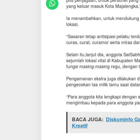
pos penjagaan, untuk personel yang
a
yang keluar masuk Kota Majalengka,”
k
u
Ia menambahkan, untuk mendukung keg
k
lokasi.
a
n
“Sasaran tetap antisipasi pelaku terdu
S
curas, curat, curamor serta miras da
i
a
g
Selain itu,lanjut dia, anggota SatS
a
sejumlah lokasi vital di Kabupaten Ma
S
fungsi masing-masing regu, dengan t
a
t
Pengamanan ekstra juga dilakukan d
u
pengecekan tas milik tamu saat data
P
a
“Para anggota kita lengkapi dengan 
s
mengimbau kepada para anggota yan
c
a
T
BACA JUGA:
Diskominfo Ga
e
Kreatif
r
o
r