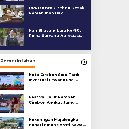
DPRD Kota Cirebon Desak
Pemenuhan Hak
Penyandang Disabilitas
Hari Bhayangkara ke-80,
Rinna Suryanti Apresiasi
Kinerja Polres Cirebon
Kota
Pemerintahan
Kota Cirebon Siap Tarik
Investasi Lewat Kunci
Bersama Summit 2026
Festival Jalur Rempah
Cirebon Angkat Jamu
Tradisional
Kekeringan Majalengka,
Bupati Eman Soroti Sawah