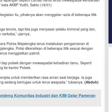
 di lapangan seperti Lantas harus terus mewaspadai kendaraan
 kata AKBP Yudhi, Sabtu (16/01)
iatan itu, pihaknya akan menggelar razia di beberapa titik
ga teroris, tapi kita juga menyasar pelaku kriminal yang lain,
n narkoba,” ujarnya.
abhara Polres Majalengka terus melakukan pengamanan di
jalengka. Polisi dikerahkan di beberapa titik sesuai dengan
erus menggiatkan patroli.
i tiap polsek dengan mewaspadai kehadiran tamu. Seperti
ng ke kantor Polsek.
senjata untuk memberikan rasa aman saat berjaga. Ia juga
g sedang bertugas untuk terus waspada,” tukasnya.
(Abduh)
ndeng Komunitas Industri dan KIM Gelar Pameran