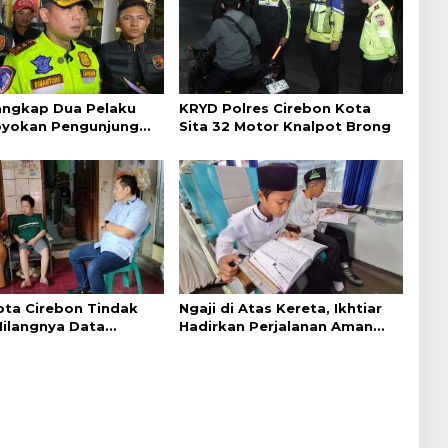
Tangkap Dua Pelaku
KRYD Polres Cirebon Kota
yokan Pengunjung
Sita 32 Motor Knalpot Brong
ebon
ta Cirebon Tindak
Ngaji di Atas Kereta, Ikhtiar
Hilangnya Data
Hadirkan Perjalanan Aman
k Warga Disabilitas
dan Nyaman