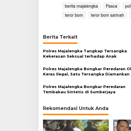
S
berita majalengka
Pasca
po
a
r
teror bom
teror bom sarinah
i
n
a
h
Berita Terkait
Polres Majalengka Tangkap Tersangka
Kekerasan Seksual terhadap Anak
Polres Majalengka Bongkar Peredaran O
Keras Ilegal, Satu Tersangka Diamankan
Polres Majalengka Bongkar Peredaran
Tembakau Sintetis di Sumberjaya
Rekomendasi Untuk Anda