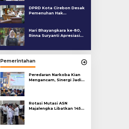
DPRD Kota Cirebon Desak
Pemenuhan Hak
Penyandang Disabilitas
Hari Bhayangkara ke-80,
Rinna Suryanti Apresiasi
Kinerja Polres Cirebon
Kota
Pemerintahan
Peredaran Narkoba Kian
Mengancam, Sinergi Jadi
Kunci Pencegahan
Rotasi Mutasi ASN
Majalengka Libatkan 145
Pejabat, Terapkan Sistem
Merit