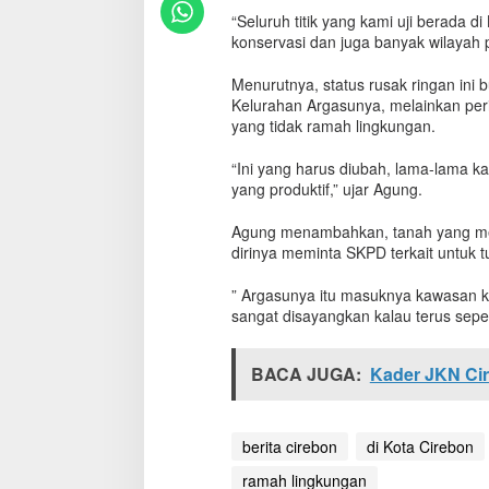
i
“Seluruh titik yang kami uji berada 
a
konservasi dan juga banyak wilayah p
n
g
Menurutnya, status rusak ringan ini 
g
Kelurahan Argasunya, melainkan pe
a
yang tidak ramah lingkungan.
p
G
“Ini yang harus diubah, lama-lama ka
u
n
yang produktif,” ujar Agung.
a
k
Agung menambahkan, tanah yang menga
a
dirinya meminta SKPD terkait untuk t
n
P
” Argasunya itu masuknya kawasan ko
u
sangat disayangkan kalau terus sepert
p
u
k
BACA JUGA:
Kader JKN Cir
t
a
k
R
berita cirebon
di Kota Cirebon
a
ramah lingkungan
m