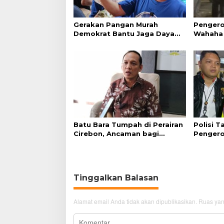
Gerakan Pangan Murah
Pengero
Demokrat Bantu Jaga Daya
Wahaha 
Beli Masyarakat
Tunggu K
Batu Bara Tumpah di Perairan
Polisi 
Cirebon, Ancaman bagi
Pengero
Kerang Hijau
GTC Cir
Tinggalkan Balasan
Alamat email Anda tidak akan dipublikasikan.
Ruas yan