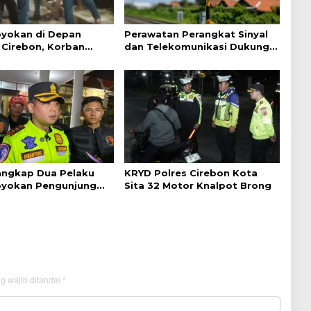
yokan di Depan
Perawatan Perangkat Sinyal
Cirebon, Korban
dan Telekomunikasi Dukung
ejelasan dari Polisi
Perjalanan Kereta Api
Tangkap Dua Pelaku
KRYD Polres Cirebon Kota
yokan Pengunjung
Sita 32 Motor Knalpot Brong
ebon
g wajib ditandai
*