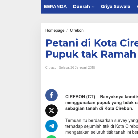
BERANDA
Daerah
Griya Sawala
Homepage
/
Cirebon
P
e
Petani di Kota C
t
a
Pupuk tak Ramah
n
i
d
Citrust
Selasa, 26 Januari 2016
i
K
o
t
a
CIREBON (CT) – Banyaknya kondisi
C
menggunakan pupuk yang tidak ram
i
r
sebagian tanah di Kota Cirebon.
e
b
Temuan itu berdasarkan survey yang
o
terhadap sejumlah titik di Kota Cir
n
mengatakan seluruh titik tanah ini b
D