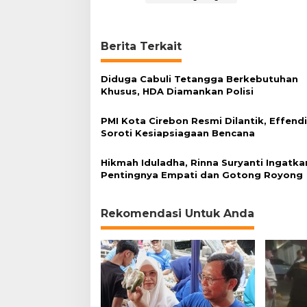
a
h
L
i
Berita Terkait
n
g
Diduga Cabuli Tetangga Berkebutuhan
k
Khusus, HDA Diamankan Polisi
u
n
g
PMI Kota Cirebon Resmi Dilantik, Effend
a
Soroti Kesiapsiagaan Bencana
n
Hikmah Iduladha, Rinna Suryanti Ingatka
Pentingnya Empati dan Gotong Royong
Rekomendasi Untuk Anda