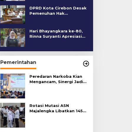
DPRD Kota Cirebon Desak
Pemenuhan Hak
Penyandang Disabilitas
Hari Bhayangkara ke-80,
Rinna Suryanti Apresiasi
Kinerja Polres Cirebon
Kota
Pemerintahan
Peredaran Narkoba Kian
Mengancam, Sinergi Jadi
Kunci Pencegahan
Rotasi Mutasi ASN
Majalengka Libatkan 145
Pejabat, Terapkan Sistem
Merit