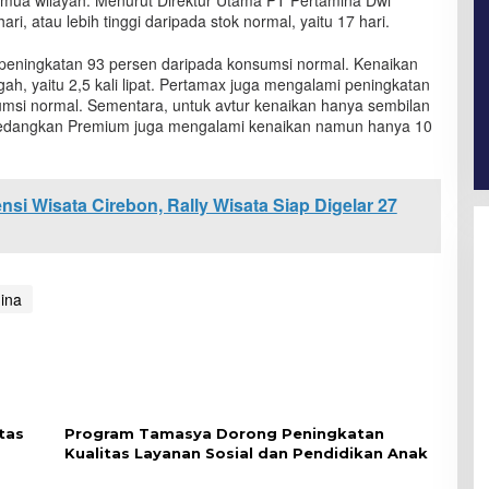
emua wilayah. Menurut Direktur Utama PT Pertamina Dwi
ari, atau lebih tinggi daripada stok normal, yaitu 17 hari.
 peningkatan 93 persen daripada konsumsi normal. Kenaikan
ah, yaitu 2,5 kali lipat. Pertamax juga mengalami peningkatan
msi normal. Sementara, untuk avtur kenaikan hanya sembilan
sedangkan Premium juga mengalami kenaikan namun hanya 10
si Wisata Cirebon, Rally Wisata Siap Digelar 27
ina
tas
Program Tamasya Dorong Peningkatan
Kualitas Layanan Sosial dan Pendidikan Anak