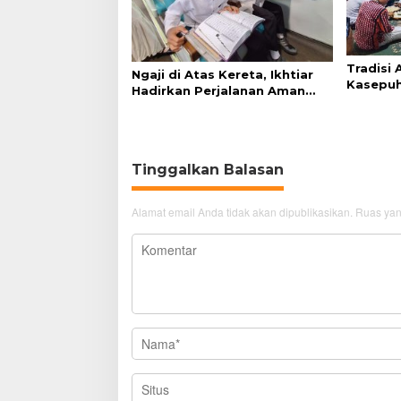
Tradisi
Ngaji di Atas Kereta, Ikhtiar
Kasepuh
Hadirkan Perjalanan Aman
Syukur 
dan Nyaman
Tinggalkan Balasan
Alamat email Anda tidak akan dipublikasikan.
Ruas yan