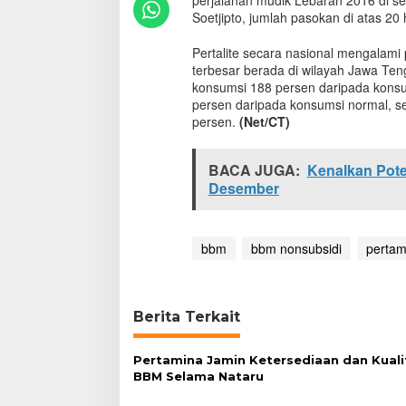
perjalanan mudik Lebaran 2016 di s
i
Soetjipto, jumlah pasokan di atas 20 h
K
e
Pertalite secara nasional mengalami
n
terbesar berada di wilayah Jawa Teng
d
konsumsi 188 persen daripada konsu
a
persen daripada konsumsi normal, 
r
persen.
(Net/CT)
a
a
n
BACA JUGA:
Kenalkan Poten
P
Desember
e
m
u
d
bbm
bbm nonsubsidi
pertam
i
k
y
a
Berita Terkait
n
g
K
Pertamina Jamin Ketersediaan dan Kuali
e
BBM Selama Nataru
h
a