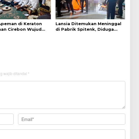
 Apeman di Keraton
Lansia Ditemukan Meninggal
an Cirebon Wujud
di Pabrik Spitenk, Diduga
dan Doa
Akibat Sakit
g wajib ditandai
*