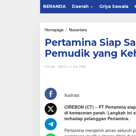
BERANDA
Daerah
Griya Sawala
Homepage
/
Nusantara
P
e
Pertamina Siap S
r
t
Pemudik yang Ke
a
m
i
Citrust
Senin, 4 Juli 2016
n
a
S
i
a
Ilustrasi
p
S
a
CIREBON (CT) – PT Pertamina siap
m
di kemacetan parah. Langkah ini 
b
terhadap pelanggan Pertamina.
a
n
Pertamina menjamin aman seluruh 
g