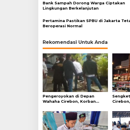
Bank Sampah Dorong Warga Ciptakan
b
Lingkungan Berkelanjutan
i
s
a
Pertamina Pastikan SPBU di Jakarta Tet
n
Beroperasi Normal
B
B
M
Rekomendasi Untuk Anda
Pengeroyokan di Depan
Sengket
Wahaha Cirebon, Korban
Cirebon,
Tunggu Kejelasan dari Polisi
Simanju