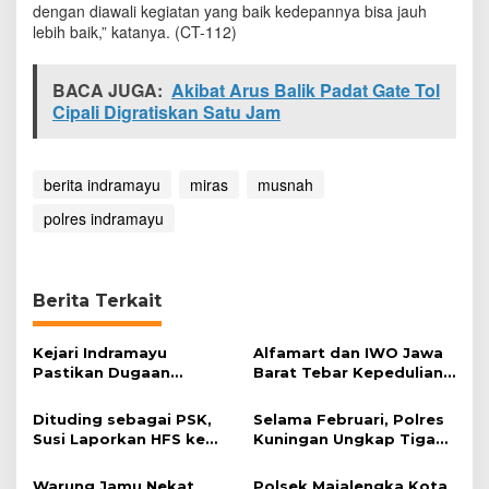
dengan diawali kegiatan yang baik kedepannya bisa jauh
t
lebih baik,” katanya. (CT-112)
o
l
M
BACA JUGA:
Akibat Arus Balik Padat Gate Tol
i
Cipali Digratiskan Satu Jam
r
a
s
o
berita indramayu
miras
musnah
l
e
polres indramayu
h
P
o
l
Berita Terkait
r
e
s
Kejari Indramayu
Alfamart dan IWO Jawa
I
Pastikan Dugaan
Barat Tebar Kepedulian
n
Korupsi Dana Perumdam
lewat Program Kurban
d
TDA Tak Terbukti
Dituding sebagai PSK,
Selama Februari, Polres
r
Susi Laporkan HFS ke
Kuningan Ungkap Tiga
a
Polisi
Kasus Narkoba
m
a
Warung Jamu Nekat
Polsek Majalengka Kota