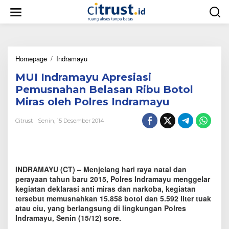
L
e
w
a
t
i
Homepage
/
Indramayu
M
k
U
e
MUI Indramayu Apresiasi
I
k
I
o
Pemusnahan Belasan Ribu Botol
n
n
Miras oleh Polres Indramayu
d
t
r
e
Citrust
Senin, 15 Desember 2014
a
n
m
a
y
u
INDRAMAYU (CT) – Menjelang hari raya natal dan
A
p
perayaan tahun baru 2015, Polres Indramayu menggelar
r
kegiatan deklarasi anti miras dan narkoba, kegiatan
e
tersebut memusnahkan 15.858 botol dan 5.592 liter tuak
s
atau ciu, yang berlangsung di lingkungan Polres
i
Indramayu, Senin (15/12) sore.
a