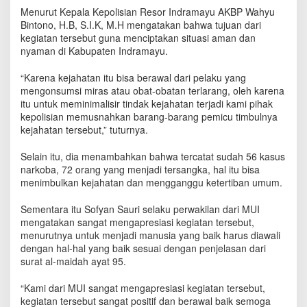
s
Menurut Kepala Kepolisian Resor Indramayu AKBP Wahyu
i
Bintono, H.B, S.I.K, M.H mengatakan bahwa tujuan dari
P
kegiatan tersebut guna menciptakan situasi aman dan
e
nyaman di Kabupaten Indramayu.
m
u
“Karena kejahatan itu bisa berawal dari pelaku yang
s
mengonsumsi miras atau obat-obatan terlarang, oleh karena
n
itu untuk meminimalisir tindak kejahatan terjadi kami pihak
a
kepolisian memusnahkan barang-barang pemicu timbulnya
h
kejahatan tersebut,” tuturnya.
a
n
B
Selain itu, dia menambahkan bahwa tercatat sudah 56 kasus
e
narkoba, 72 orang yang menjadi tersangka, hal itu bisa
l
menimbulkan kejahatan dan mengganggu ketertiban umum.
a
s
Sementara itu Sofyan Sauri selaku perwakilan dari MUI
a
mengatakan sangat mengapresiasi kegiatan tersebut,
n
menurutnya untuk menjadi manusia yang baik harus diawali
R
dengan hal-hal yang baik sesuai dengan penjelasan dari
i
surat al-maidah ayat 95.
b
u
“Kami dari MUI sangat mengapresiasi kegiatan tersebut,
B
kegiatan tersebut sangat positif dan berawal baik semoga
o