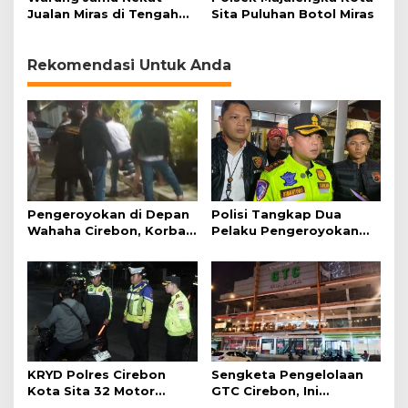
y
Jualan Miras di Tengah
Sita Puluhan Botol Miras
u
Darurat Covid-19
Rekomendasi Untuk Anda
Pengeroyokan di Depan
Polisi Tangkap Dua
Wahaha Cirebon, Korban
Pelaku Pengeroyokan
Tunggu Kejelasan dari
Pengunjung GTC Cirebon
Polisi
KRYD Polres Cirebon
Sengketa Pengelolaan
Kota Sita 32 Motor
GTC Cirebon, Ini
Knalpot Brong
Penjelasan Frans