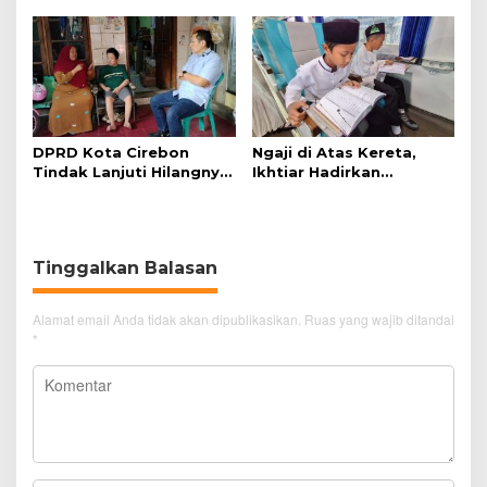
Simanjuntak
DPRD Kota Cirebon
Ngaji di Atas Kereta,
Tindak Lanjuti Hilangnya
Ikhtiar Hadirkan
Data Adminduk Warga
Perjalanan Aman dan
Disabilitas
Nyaman
Tinggalkan Balasan
Alamat email Anda tidak akan dipublikasikan.
Ruas yang wajib ditandai
*