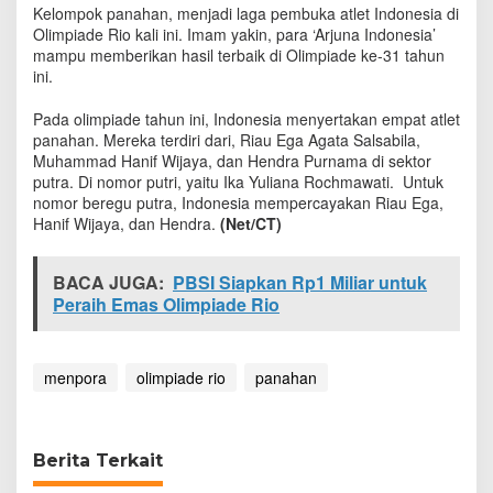
a
Kelompok panahan, menjadi laga pembuka atlet Indonesia di
n
Olimpiade Rio kali ini. Imam yakin, para ‘Arjuna Indonesia’
a
mampu memberikan hasil terbaik di Olimpiade ke-31 tahun
h
ini.
a
n
Pada olimpiade tahun ini, Indonesia menyertakan empat atlet
B
panahan. Mereka terdiri dari, Riau Ega Agata Salsabila,
a
Muhammad Hanif Wijaya, dan Hendra Purnama di sektor
w
putra. Di nomor putri, yaitu Ika Yuliana Rochmawati. Untuk
a
nomor beregu putra, Indonesia mempercayakan Riau Ega,
P
Hanif Wijaya, dan Hendra.
(Net/CT)
u
l
a
BACA JUGA:
PBSI Siapkan Rp1 Miliar untuk
n
Peraih Emas Olimpiade Rio
g
M
e
d
menpora
olimpiade rio
panahan
a
l
i
O
Berita Terkait
l
i