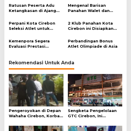
m
Ratusan Peserta Adu
Mengenal Barisan
p
Ketangkasan di Ajang
Panahan Walet dan
i
Grage Memanah I
Baranusa Pajajaran
a
Perpani Kota Cirebon
2 Klub Panahan Kota
d
Seleksi Atlet untuk
Cirebon ini Disiapkan
e
Kompetisi Tingkat
untuk Porda 2022
Provinsi 2021
Kemenpora Segera
Perbandingan Bonus
Evaluasi Prestasi
Atlet Olimpiade di Asia
Indonesia di Olimpiade
Rekomendasi Untuk Anda
Pengeroyokan di Depan
Sengketa Pengelolaan
Wahaha Cirebon, Korban
GTC Cirebon, Ini
Tunggu Kejelasan dari
Penjelasan Frans
Polisi
Simanjuntak