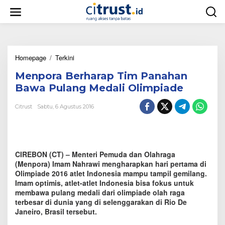
L
e
w
a
t
i
Homepage
/
Terkini
M
k
e
e
Menpora Berharap Tim Panahan
n
k
p
o
Bawa Pulang Medali Olimpiade
o
n
r
t
Citrust
Sabtu, 6 Agustus 2016
a
e
B
n
e
r
h
CIREBON (CT) – Menteri Pemuda dan Olahraga
a
(Menpora) Imam Nahrawi mengharapkan hari pertama di
r
Olimpiade 2016 atlet Indonesia mampu tampil gemilang.
a
Imam optimis, atlet-atlet Indonesia bisa fokus untuk
p
membawa pulang medali dari olimpiade olah raga
T
terbesar di dunia yang di selenggarakan di Rio De
i
Janeiro, Brasil tersebut.
m
P