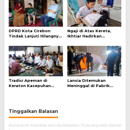
DPRD Kota Cirebon
Ngaji di Atas Kereta,
Tindak Lanjuti Hilangnya
Ikhtiar Hadirkan
Data Adminduk Warga
Perjalanan Aman dan
Disabilitas
Nyaman
Tradisi Apeman di
Lansia Ditemukan
Keraton Kasepuhan
Meninggal di Pabrik
Cirebon Wujud Syukur
Spitenk, Diduga Akibat
dan Doa
Sakit
Tinggalkan Balasan
Alamat email Anda tidak akan dipublikasikan.
Ruas yang wajib ditandai