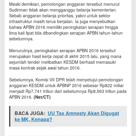
s
Meski demikian, pemotongan anggaran tersebut menurut
P
Sudirman tidak akan mengganggu belanja kementerian.
a
Sebab anggaran belanja prioritas, yakni untuk sektor
n
infrastruktur masih terus berjalan. Ia juga menyebutkan
g
bahwa APBN 2016 memiliki peningkatan serapan hingga
k
lima kali lipat bila dibandingkan serapan APBN tahun-tahun
a
sebelumnya.
s
A
Menurutnya, peningkatan serapan APBN 2016 tersebut
n
merupakan hasil kerja cepat di akhir 2015 lalu, yang mana
g
sejumlah tender melibatkan KESDM berhasil memasuki
g
masa kontrak sejak awal tahun 2016.
a
r
a
Sebelumnya, Komisi VII DPR telah menyetujui pemotongan
n
anggaran KESDM untuk APBNP 2016 sebesar Rp822 miliar
N
menjadi Rp7,741 triliun dari sebelumnya Rp8,563 triliun pada
o
APBN 2016.
(Net/CT)
n
-
I
BACA JUGA:
UU Tax Amnesty Akan Digugat
n
ke MK, Kenapa?
f
r
a