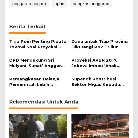
anggaran negara
s
apbn
pangkas anggaran
t
r
u
k
Berita Terkait
t
u
Tiga Poin Penting Pidato
Dana untuk Tiap Provinsi
r
Jokowi Soal Proyeksi
Dikurangi Rp2 Triliun
RAPBN 2017
DPD Mendukung Sri
Proyeksi APBN 2017,
Mulyani ‘Sunat’ Anggaran
Jokowi Imbau ‘Anak
Belanja Negara
Buah’ Hemat
Pemangkasan Belanja
Supendi: Kontribusi
Pemerintah Lebih
Sektor Migas Kepada
Penting daripada Soal
APBN Dirasa Tidak
Tax Amnesty?
Sebanding dengan
Dampak Negatifnya
Rekomendasi Untuk Anda