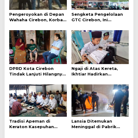
Pengeroyokan di Depan
Sengketa Pengelolaan
Wahaha Cirebon, Korban
GTC Cirebon, Ini
Tunggu Kejelasan dari
Penjelasan Frans
Polisi
Simanjuntak
DPRD Kota Cirebon
Ngaji di Atas Kereta,
Tindak Lanjuti Hilangnya
Ikhtiar Hadirkan
Data Adminduk Warga
Perjalanan Aman dan
Disabilitas
Nyaman
Tradisi Apeman di
Lansia Ditemukan
Keraton Kasepuhan
Meninggal di Pabrik
Cirebon Wujud Syukur
Spitenk, Diduga Akibat
dan Doa
Sakit