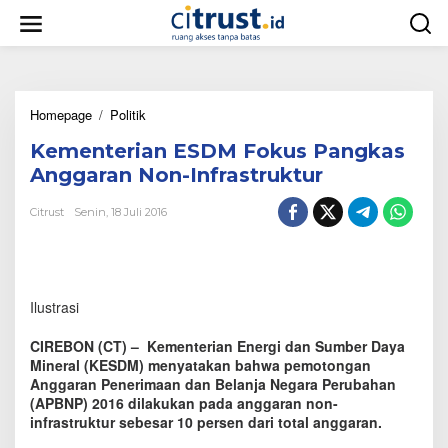
L
e
w
a
t
i
Homepage
/
Politik
K
k
e
e
Kementerian ESDM Fokus Pangkas
m
k
e
o
Anggaran Non-Infrastruktur
n
n
t
t
Citrust
Senin, 18 Juli 2016
e
e
r
n
i
a
n
Ilustrasi
E
S
CIREBON (CT) – Kementerian Energi dan Sumber Daya
D
Mineral (KESDM) menyatakan bahwa pemotongan
M
Anggaran Penerimaan dan Belanja Negara Perubahan
F
(APBNP) 2016 dilakukan pada anggaran non-
o
k
infrastruktur sebesar 10 persen dari total anggaran.
u