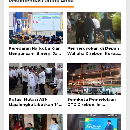
Rekomendasi Untuk Anda
Peredaran Narkoba Kian
Pengeroyokan di Depan
Mengancam, Sinergi Jadi
Wahaha Cirebon, Korban
Kunci Pencegahan
Tunggu Kejelasan dari
Polisi
Rotasi Mutasi ASN
Sengketa Pengelolaan
Majalengka Libatkan 145
GTC Cirebon, Ini
Pejabat, Terapkan
Penjelasan Frans
Sistem Merit
Simanjuntak