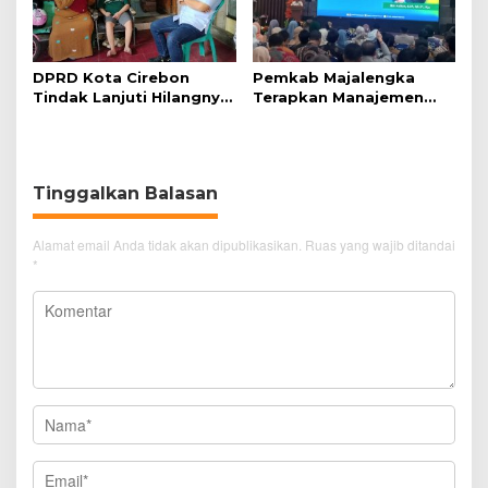
DPRD Kota Cirebon
Pemkab Majalengka
Tindak Lanjuti Hilangnya
Terapkan Manajemen
Data Adminduk Warga
Talenta untuk Promosi
Disabilitas
ASN
Tinggalkan Balasan
Alamat email Anda tidak akan dipublikasikan.
Ruas yang wajib ditandai
*