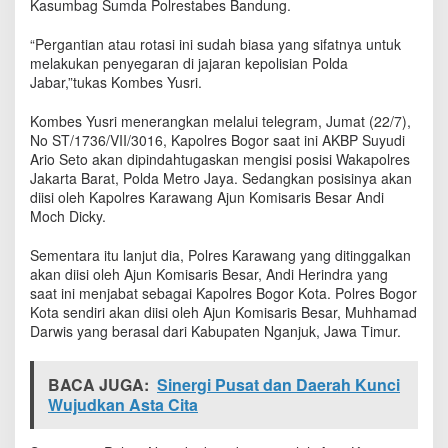
Kasumbag Sumda Polrestabes Bandung.
S
u
“Pergantian atau rotasi ini sudah biasa yang sifatnya untuk
b
melakukan penyegaran di jajaran kepolisian Polda
a
Jabar,”tukas Kombes Yusri.
n
g
Kombes Yusri menerangkan melalui telegram, Jumat (22/7),
No ST/1736/VII/3016, Kapolres Bogor saat ini AKBP Suyudi
Ario Seto akan dipindahtugaskan mengisi posisi Wakapolres
Jakarta Barat, Polda Metro Jaya. Sedangkan posisinya akan
diisi oleh Kapolres Karawang Ajun Komisaris Besar Andi
Moch Dicky.
Sementara itu lanjut dia, Polres Karawang yang ditinggalkan
akan diisi oleh Ajun Komisaris Besar, Andi Herindra yang
saat ini menjabat sebagai Kapolres Bogor Kota. Polres Bogor
Kota sendiri akan diisi oleh Ajun Komisaris Besar, Muhhamad
Darwis yang berasal dari Kabupaten Nganjuk, Jawa Timur.
BACA JUGA:
Sinergi Pusat dan Daerah Kunci
Wujudkan Asta Cita