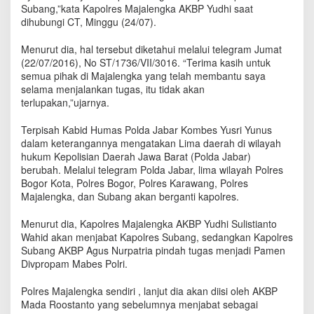
e
Subang,”kata Kapolres Majalengka AKBP Yudhi saat
r
dihubungi CT, Minggu (24/07).
p
i
Menurut dia, hal tersebut diketahui melalui telegram Jumat
n
(22/07/2016), No ST/1736/VII/3016. “Terima kasih untuk
d
semua pihak di Majalengka yang telah membantu saya
a
selama menjalankan tugas, itu tidak akan
h
terlupakan,”ujarnya.
T
u
Terpisah Kabid Humas Polda Jabar Kombes Yusri Yunus
g
dalam keterangannya mengatakan Lima daerah di wilayah
a
hukum Kepolisian Daerah Jawa Barat (Polda Jabar)
s
berubah. Melalui telegram Polda Jabar, lima wilayah Polres
J
Bogor Kota, Polres Bogor, Polres Karawang, Polres
a
d
Majalengka, dan Subang akan berganti kapolres.
i
K
Menurut dia, Kapolres Majalengka AKBP Yudhi Sulistianto
a
Wahid akan menjabat Kapolres Subang, sedangkan Kapolres
p
Subang AKBP Agus Nurpatria pindah tugas menjadi Pamen
o
Divpropam Mabes Polri.
l
r
Polres Majalengka sendiri , lanjut dia akan diisi oleh AKBP
e
Mada Roostanto yang sebelumnya menjabat sebagai
s