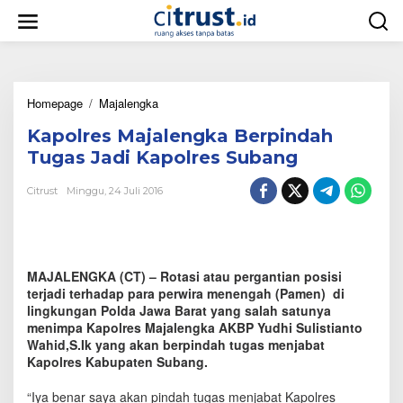
L
e
w
a
t
i
Homepage
/
Majalengka
K
k
a
e
Kapolres Majalengka Berpindah
p
k
o
o
Tugas Jadi Kapolres Subang
l
n
r
t
Citrust
Minggu, 24 Juli 2016
e
e
s
n
M
a
j
MAJALENGKA (CT) – Rotasi atau pergantian posisi
a
terjadi terhadap para perwira menengah (Pamen) di
l
lingkungan Polda Jawa Barat yang salah satunya
e
menimpa Kapolres Majalengka AKBP Yudhi Sulistianto
n
Wahid,S.Ik yang akan berpindah tugas menjabat
g
Kapolres Kabupaten Subang.
k
a
B
“Iya benar saya akan pindah tugas menjabat Kapolres