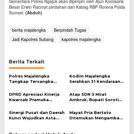
Sementara Polres Ngajuk akan dipimpin oleh Ajun Komisaris
Besar Erwin Racmat pindahan dari Kabag RBP Rorena Polda
Sumsel.
(Abduh)
berita majalengka
Berpindah Tugas
Jadi Kapolres Subang
kapolres majalengka
Berita Terkait
Polres Majalengka
Kodim Majalengka
Tangkap Tersangka
Serahkan 31 Kendaraan
Kekerasan Seksual
Operasional untuk
terhadap Anak
Koperasi Desa Merah
DPRD Apresiasi Kinerja
Atap SDN 3 Mirat
Putih
Kwarcab Pramuka
Ambruk, Bupati Soroti
Majalengka
Kualitas Konstruksi
Sinergi Pusat dan Daerah
Mayat Pria Bertato
Kunci Wujudkan Asta
Ditemukan Mengambang
Cita
di Sungai Cibuaya