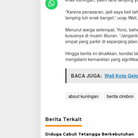
K
u
“Karena penasaran, jadi saya beli t
n
lamping tuh enak banget,” ucap Wati,
i
n
Menurut warga setempat, Yono, bah
g
kususnya di musim liburan. “Janganka
a
empat yang parkir di sepanjang jalan
n
M
a
Hingga berita ini dinaikkan, kondisi 
c
mengalami kemacetan yang signifika
e
t
BACA JUGA:
P
Wali Kota Gel
a
r
a
about kuningan
berita cirebon
h
Berita Terkait
Diduga Cabuli Tetangga Berkebutuhan