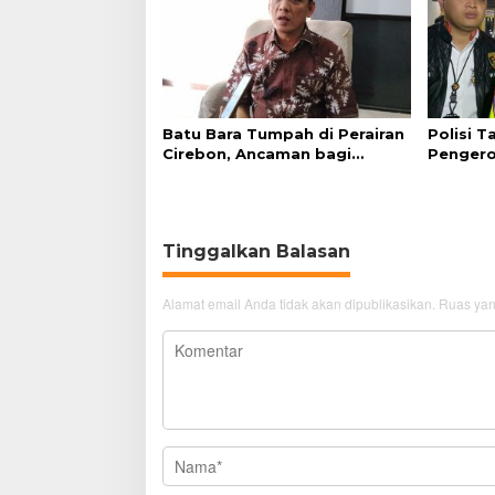
Batu Bara Tumpah di Perairan
Polisi 
Cirebon, Ancaman bagi
Pengero
Kerang Hijau
GTC Cir
Tinggalkan Balasan
Alamat email Anda tidak akan dipublikasikan.
Ruas yan