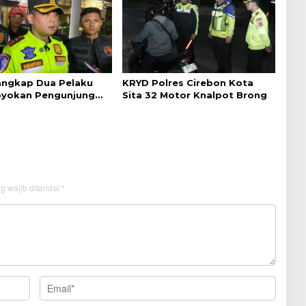
Tangkap Dua Pelaku
KRYD Polres Cirebon Kota
yokan Pengunjung
Sita 32 Motor Knalpot Brong
ebon
g wajib ditandai
*