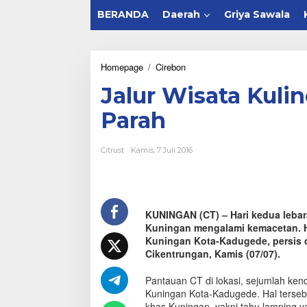
BERANDA
Daerah
Griya Sawala
Homepage
/
Cirebon
J
a
Jalur Wisata Kuli
l
u
Parah
r
W
i
Citrust
Kamis, 7 Juli 2016
s
a
t
a
K
KUNINGAN (CT) – Hari kedua lebaran
u
Kuningan mengalami kemacetan. Hal 
l
i
Kuningan Kota-Kadugede, persis di
n
Cikentrungan, Kamis (07/07).
e
r
Pantauan CT di lokasi, sejumlah ken
d
Kuningan Kota-Kadugede. Hal terseb
i
khas Kuningan, yakni tahu lamping yan