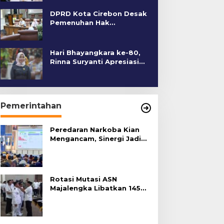
DPRD Kota Cirebon Desak
Pemenuhan Hak
Penyandang Disabilitas
Hari Bhayangkara ke-80,
Rinna Suryanti Apresiasi
Kinerja Polres Cirebon
Kota
Pemerintahan
Peredaran Narkoba Kian
Mengancam, Sinergi Jadi
Kunci Pencegahan
Rotasi Mutasi ASN
Majalengka Libatkan 145
Pejabat, Terapkan Sistem
Merit