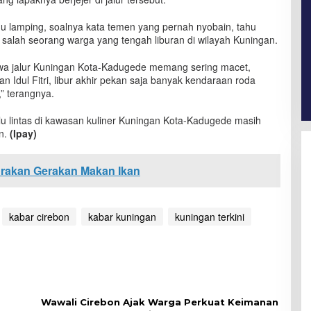
ahu lamping, soalnya kata temen yang pernah nyobain, tahu
 salah seorang warga yang tengah liburan di wilayah Kuningan.
wa jalur Kuningan Kota-Kadugede memang sering macet,
n Idul Fitri, libur akhir pekan saja banyak kendaraan roda
,” terangnya.
lalu lintas di kawasan kuliner Kuningan Kota-Kadugede masih
n.
(Ipay)
orakan Gerakan Makan Ikan
kabar cirebon
kabar kuningan
kuningan terkini
Wawali Cirebon Ajak Warga Perkuat Keimanan