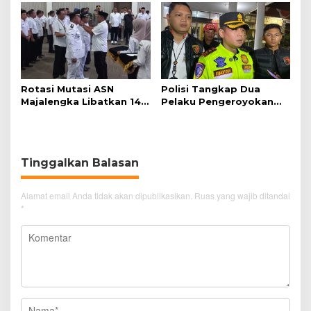
Perjalanan Kereta Api
Hijau
Rotasi Mutasi ASN
Polisi Tangkap Dua
Majalengka Libatkan 145
Pelaku Pengeroyokan
Pejabat, Terapkan
Pengunjung GTC Cirebon
Sistem Merit
Tinggalkan Balasan
Alamat email Anda tidak akan dipublikasikan.
Ruas yang wajib ditandai
*