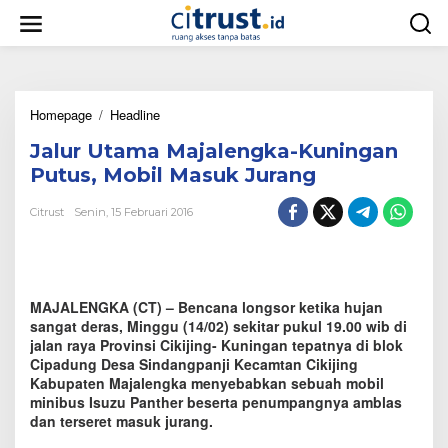
L
e
w
a
t
i
Homepage
/
Headline
J
k
a
e
Jalur Utama Majalengka-Kuningan
l
k
u
o
Putus, Mobil Masuk Jurang
r
n
U
t
Citrust
Senin, 15 Februari 2016
t
e
a
n
m
a
M
MAJALENGKA (CT) – Bencana longsor ketika hujan
a
sangat deras, Minggu (14/02) sekitar pukul 19.00 wib di
j
jalan raya Provinsi Cikijing- Kuningan tepatnya di blok
a
Cipadung Desa Sindangpanji Kecamtan Cikijing
l
Kabupaten Majalengka menyebabkan sebuah mobil
e
minibus Isuzu Panther beserta penumpangnya amblas
n
dan terseret masuk jurang.
g
k