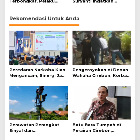
Terbongkar, Pelaku
Suryanti Ingatkan
Ditangkap Usai Cari
Pentingnya Empati dan
Korban Baru
Gotong Royong
Rekomendasi Untuk Anda
Peredaran Narkoba Kian
Pengeroyokan di Depan
Mengancam, Sinergi Jadi
Wahaha Cirebon, Korban
Kunci Pencegahan
Tunggu Kejelasan dari
Polisi
Perawatan Perangkat
Batu Bara Tumpah di
Sinyal dan
Perairan Cirebon,
Telekomunikasi Dukung
Ancaman bagi Kerang