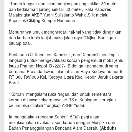
a
“Tanah longsor dan jalan amblas panjang sekitar 30 meter
-
dan kedalaman jurang sekitar 50 meter,” kata Kapolres
K
Majalengka AKBP Yudhi Sulistianto Wahid,S.Ik melalui
u
Kapolsek Cikijing Kompol Nurjaman.
n
i
Menurutnya untuk menghindari hal-hal yang tidak diinginkan
n
dan korban lebih lanjut maka jalan raya Cikijing-Kuningan
g
ditutup total.
a
n
Pantauan CT Kapolres ,Kapolsek, dan Danramil memimpin
P
langsung untuk mengevakuasi korban pengemudi mobil jenis
u
Isuzu Phanter Nopol B -2267- B dengan pengemudi yang
t
bernama Prayuda Iswadi alamat jalan Raya Kedoya nomor 5
u
RT 003 RW 006 Kel. Kedoya Utara Kec. Kebon Jeruk Jakarta
s
,
Barat.
M
o
“Korban mengalami ruka ringan, dan untuk sementara
b
korban di bawa keluarganya ke RS di Kuningan, kerugian
i
belum bisa ditaksir,” ungkap AKBP Yudhi.
l
M
Ia mengatakan rencana Senin (15/02) pagi akan
a
melaksanakan evakuasi kendaraan dengan Muspika dan
s
Badan Penanggulangan Bencana Alam Daerah.
(Abduh)
u