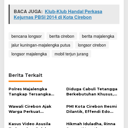
k
J
BACA JUGA:
Klub-Klub Handal Perkasa
u
Kejurnas PBSI 2014 di Kota Cirebon
r
a
n
g
bencana longsor
berita cirebon
berita majalengka
jalur kuningan-majalengka putus
longsor cirebon
longsor majalengka
mobil terjun jurang
Berita Terkait
Polres Majalengka
Diduga Cabuli Tetangga
Tangkap Tersangka
Berkebutuhan Khusus,
Kekerasan Seksual
HDA Diamankan Polisi
terhadap Anak
Wawali Cirebon Ajak
PMI Kota Cirebon Resmi
Warga Perkuat
Dilantik, Effendi Edo
Keimanan pada
Soroti Kesiapsiagaan
Momentum Harjad ke-
Bencana
Kasus Video Asusila
Hikmah Iduladha, Rinna
599