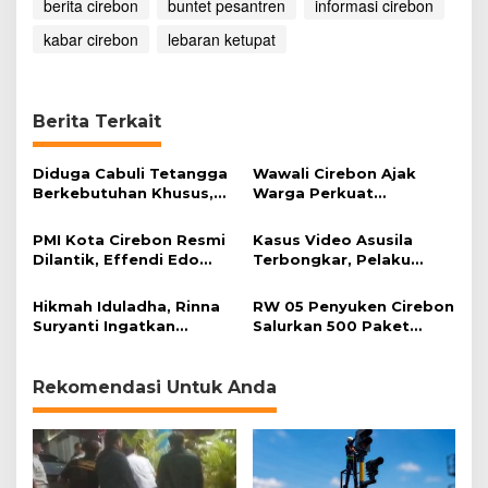
berita cirebon
buntet pesantren
informasi cirebon
kabar cirebon
lebaran ketupat
Berita Terkait
Diduga Cabuli Tetangga
Wawali Cirebon Ajak
Berkebutuhan Khusus,
Warga Perkuat
HDA Diamankan Polisi
Keimanan pada
Momentum Harjad ke-
PMI Kota Cirebon Resmi
Kasus Video Asusila
599
Dilantik, Effendi Edo
Terbongkar, Pelaku
Soroti Kesiapsiagaan
Ditangkap Usai Cari
Bencana
Korban Baru
Hikmah Iduladha, Rinna
RW 05 Penyuken Cirebon
Suryanti Ingatkan
Salurkan 500 Paket
Pentingnya Empati dan
Daging Kurban
Gotong Royong
Rekomendasi Untuk Anda