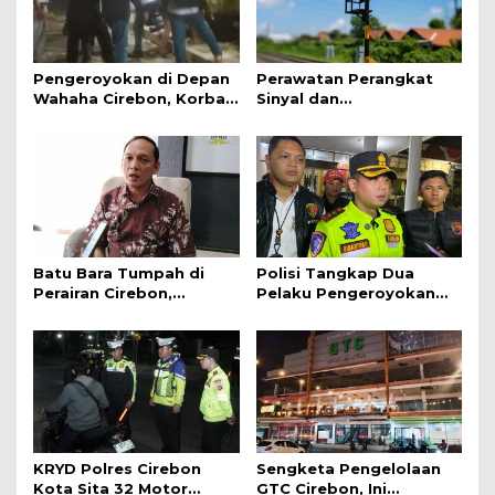
Pengeroyokan di Depan
Perawatan Perangkat
Wahaha Cirebon, Korban
Sinyal dan
Tunggu Kejelasan dari
Telekomunikasi Dukung
Polisi
Perjalanan Kereta Api
Batu Bara Tumpah di
Polisi Tangkap Dua
Perairan Cirebon,
Pelaku Pengeroyokan
Ancaman bagi Kerang
Pengunjung GTC Cirebon
Hijau
KRYD Polres Cirebon
Sengketa Pengelolaan
Kota Sita 32 Motor
GTC Cirebon, Ini