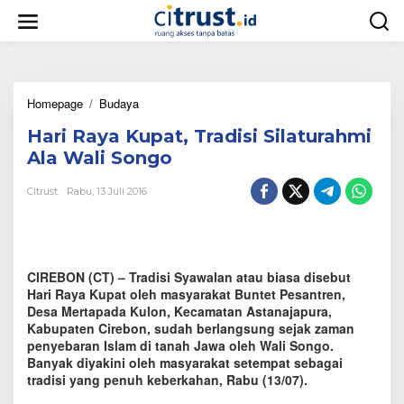
L
e
w
a
t
i
Homepage
/
Budaya
H
k
a
e
Hari Raya Kupat, Tradisi Silaturahmi
r
k
i
o
Ala Wali Songo
R
n
a
t
Citrust
Rabu, 13 Juli 2016
y
e
a
n
K
u
p
CIREBON (CT) – Tradisi Syawalan atau biasa disebut
a
Hari Raya Kupat oleh masyarakat Buntet Pesantren,
t
Desa Mertapada Kulon, Kecamatan Astanajapura,
,
Kabupaten Cirebon, sudah berlangsung sejak zaman
T
penyebaran Islam di tanah Jawa oleh Wali Songo.
r
Banyak diyakini oleh masyarakat setempat sebagai
a
tradisi yang penuh keberkahan, Rabu (13/07).
d
i