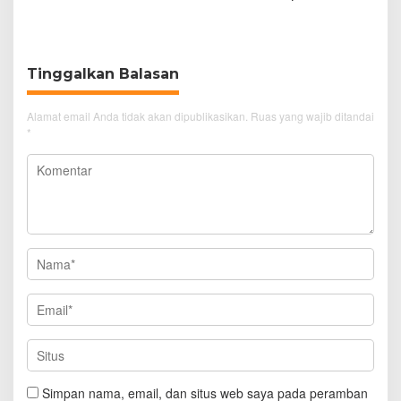
Knalpot Brong
Penjelasan Frans
Simanjuntak
Tinggalkan Balasan
Alamat email Anda tidak akan dipublikasikan.
Ruas yang wajib ditandai
*
Simpan nama, email, dan situs web saya pada peramban