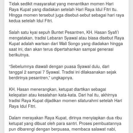
s
‎Tidak sedikit masyarakat yang menantikan momen Hari
i
Raya Kupat yang diadakan setelah Hari Raya Idul Fitri itu.
S
Hingga momen tersebut juga disebut-sebut sebagai hari raya
i
kedua setelah Idul Fitri.
l
a
Salah satu kyai sepuh Buntet Pesantren, KH. Hasan Syafi’i
t
mengatakan, tradisi Lebaran Syawal atau biasa disebut Raya
u
Kupat adalah warisan dari Wali Songo yang diadakan hingga
r
saat ini, dan akan terus dipertahankan sampai generasi
a
berikutnya.‎
h
m
“Sebelumnya diawali dengan puasa Syawal dulu, dari
i
tanggal 2 sampai 7 Syawal. Tradisi ini dilaksanakan sejak
A
berdirinya pesantren,” ungkapnya.
l
a
W
KH. Hasan menerangkan, ketupat diartikan sebagai
a
kelepatan atau kesalahan kata-kata. Dari hal itu, akhirnya
l
tradisi Raya Kupat dijadikan momen silaturahmi setelah Hari
i
Raya Idul Fitri.
S
o
Dalam merayakan Raya Kupat, dirinya menyiapkan dua ribu
n
ketupat yang dibuat oleh para santri. Proses pembuatannya
g
pun dibarengi dengan berpuasa, membaca salawat nabi,
o