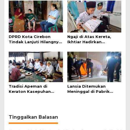
Polisi
Simanjuntak
DPRD Kota Cirebon
Ngaji di Atas Kereta,
Tindak Lanjuti Hilangnya
Ikhtiar Hadirkan
Data Adminduk Warga
Perjalanan Aman dan
Disabilitas
Nyaman
Tradisi Apeman di
Lansia Ditemukan
Keraton Kasepuhan
Meninggal di Pabrik
Cirebon Wujud Syukur
Spitenk, Diduga Akibat
dan Doa
Sakit
Tinggalkan Balasan