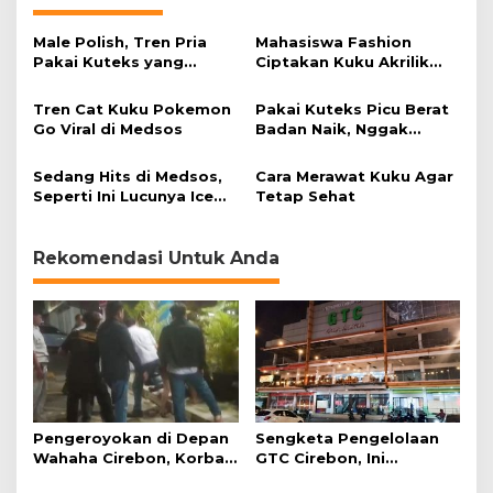
m
a
Male Polish, Tren Pria
Mahasiswa Fashion
n
Pakai Kuteks yang
Ciptakan Kuku Akrilik
a
Ramai di Medsos
sebagai Pengganti Kartu
G
Tunai
Tren Cat Kuku Pokemon
i
Pakai Kuteks Picu Berat
Go Viral di Medsos
t
Badan Naik, Nggak
u
Percaya?
!
Sedang Hits di Medsos,
Cara Merawat Kuku Agar
Seperti Ini Lucunya Ice
Tetap Sehat
Cream Nails
Rekomendasi Untuk Anda
Pengeroyokan di Depan
Sengketa Pengelolaan
Wahaha Cirebon, Korban
GTC Cirebon, Ini
Tunggu Kejelasan dari
Penjelasan Frans