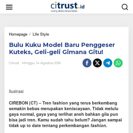
L
e
w
a
t
i
Homepage
/
Life Style
B
k
u
e
Bulu Kuku Model Baru Penggeser
l
k
u
o
Kuteks, Geli-geli Gimana Gitu!
K
n
u
t
Citrust
Minggu, 14 Agustus 2016
k
e
u
n
M
o
d
Ilustrasi
e
l
CIREBON (CT) – Tren fashion yang terus berkembang
B
semakin bebas merupakan keniscayaan. Tidak melulu
a
gaya normal, gaya yang terlihat aneh bahkan gila pun
r
bisa jadi tren. Kamu sudah tahu belum? Jangan sampai
u
P
tidak up to date tentang perkembangan
fashion
.
e