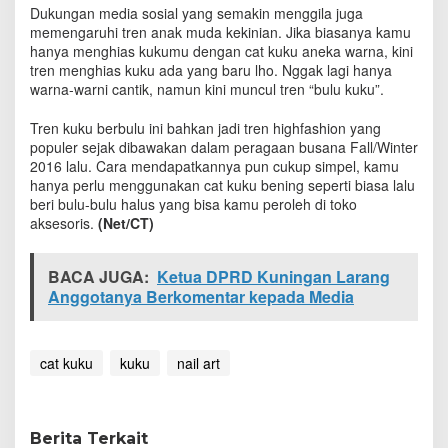
n
Dukungan media sosial yang semakin menggila juga
g
memengaruhi tren anak muda kekinian. Jika biasanya kamu
g
hanya menghias kukumu dengan cat kuku aneka warna, kini
e
tren menghias kuku ada yang baru lho. Nggak lagi hanya
s
warna-warni cantik, namun kini muncul tren “bulu kuku”.
e
r
Tren kuku berbulu ini bahkan jadi tren highfashion yang
K
populer sejak dibawakan dalam peragaan busana Fall/Winter
u
2016 lalu. Cara mendapatkannya pun cukup simpel, kamu
t
hanya perlu menggunakan cat kuku bening seperti biasa lalu
e
beri bulu-bulu halus yang bisa kamu peroleh di toko
k
aksesoris.
(Net/CT)
s
,
G
BACA JUGA:
Ketua DPRD Kuningan Larang
e
Anggotanya Berkomentar kepada Media
l
i
-
g
cat kuku
kuku
nail art
e
l
i
G
Berita Terkait
i