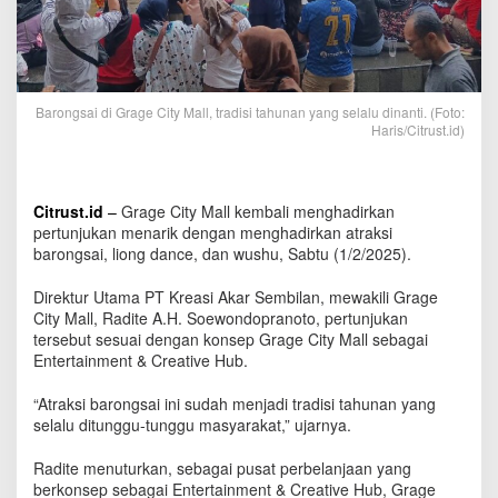
y
M
a
l
l
,
Barongsai di Grage City Mall, tradisi tahunan yang selalu dinanti. (Foto:
T
Haris/Citrust.id)
r
a
d
i
Citrust.id
–
Grage City Mall kembali menghadirkan
s
pertunjukan menarik dengan menghadirkan atraksi
i
barongsai, liong dance, dan wushu, Sabtu (1/2/2025).
T
a
Direktur Utama PT Kreasi Akar Sembilan, mewakili Grage
h
City Mall, Radite A.H. Soewondopranoto, pertunjukan
u
tersebut sesuai dengan konsep Grage City Mall sebagai
n
Entertainment & Creative Hub.
a
n
“Atraksi barongsai ini sudah menjadi tradisi tahunan yang
y
selalu ditunggu-tunggu masyarakat,” ujarnya.
a
n
Radite menuturkan, sebagai pusat perbelanjaan yang
g
berkonsep sebagai Entertainment & Creative Hub, Grage
S