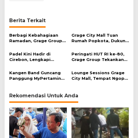
Berita Terkait
Berbagi Kebahagiaan
Grage City Mall Tuan
Ramadan, Grage Group
Rumah Popkota, Dukung
Ajak Anak Yatim ke
Gaya Hidup Sehat
Bioskop
Padel Kini Hadir di
Peringati HUT RI ke-80,
Cirebon, Lengkapi
Grage Group Tekankan
Fasilitas Grage City Mall
Persatuan dan Inovasi
Kangen Band Guncang
Lounge Sessions Grage
Panggung MyPertamina
City Mall, Tempat Ngopi
WikenFes 2025 Cirebon
Nyaman dan Personal
Rekomendasi Untuk Anda