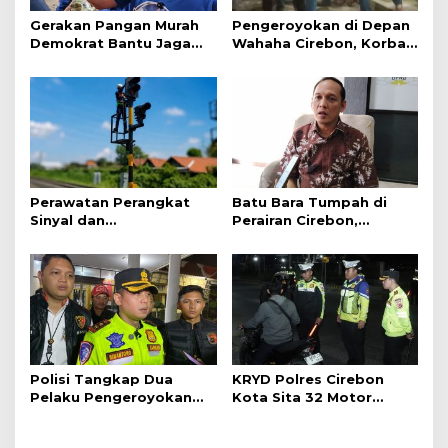
Gerakan Pangan Murah
Pengeroyokan di Depan
Demokrat Bantu Jaga
Wahaha Cirebon, Korban
Daya Beli Masyarakat
Tunggu Kejelasan dari
Polisi
Perawatan Perangkat
Batu Bara Tumpah di
Sinyal dan
Perairan Cirebon,
Telekomunikasi Dukung
Ancaman bagi Kerang
Perjalanan Kereta Api
Hijau
Polisi Tangkap Dua
KRYD Polres Cirebon
Pelaku Pengeroyokan
Kota Sita 32 Motor
Pengunjung GTC Cirebon
Knalpot Brong