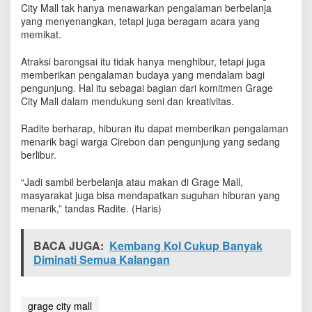
City Mall tak hanya menawarkan pengalaman berbelanja
e
l
yang menyenangkan, tetapi juga beragam acara yang
a
memikat.
l
u
Atraksi barongsai itu tidak hanya menghibur, tetapi juga
D
memberikan pengalaman budaya yang mendalam bagi
i
pengunjung. Hal itu sebagai bagian dari komitmen Grage
n
City Mall dalam mendukung seni dan kreativitas.
a
n
Radite berharap, hiburan itu dapat memberikan pengalaman
t
menarik bagi warga Cirebon dan pengunjung yang sedang
i
berlibur.
“Jadi sambil berbelanja atau makan di Grage Mall,
masyarakat juga bisa mendapatkan suguhan hiburan yang
menarik,” tandas Radite. (Haris)
BACA JUGA:
Kembang Kol Cukup Banyak
Diminati Semua Kalangan
grage city mall