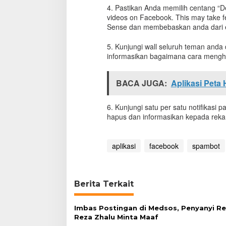
n
4. Pastikan Anda memilih centang “De
g
videos on Facebook. This may take 
i
Sense dan membebaskan anda dari eks
n
t
5. Kunjungi wall seluruh teman anda
i
informasikan bagaimana cara mengha
p
F
a
BACA JUGA:
Aplikasi Peta
c
e
b
6. Kunjungi satu per satu notifikasi
o
hapus dan informasikan kepada rekan
o
k
K
aplikasi
facebook
spambot
a
m
u
.
Berita Terkait
.
.
'
Imbas Postingan di Medsos, Penyanyi Rel
Reza Zhalu Minta Maaf