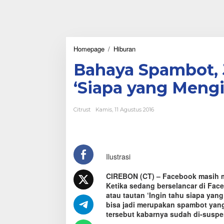
Homepage
/
Hiburan
B
a
Bahaya Spambot, 
h
a
‘Siapa yang Meng
y
a
S
Citrust
Kamis, 11 Agustus 2016
p
a
m
b
o
Ilustrasi
t
,
J
CIREBON (CT) – Facebook masih me
a
Ketika sedang berselancar di Fa
n
atau tautan ‘Ingin tahu siapa ya
g
bisa jadi merupakan spambot yan
a
tersebut kabarnya sudah di-susp
n