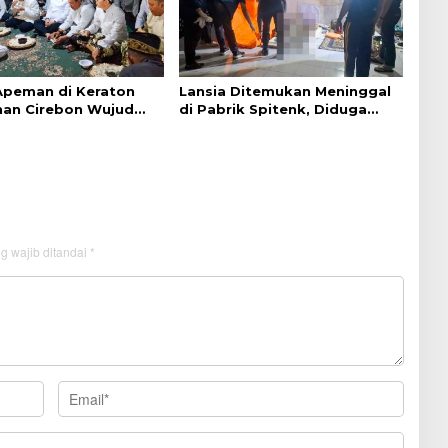
 Apeman di Keraton
Lansia Ditemukan Meninggal
an Cirebon Wujud
di Pabrik Spitenk, Diduga
dan Doa
Akibat Sakit
g wajib ditandai
*