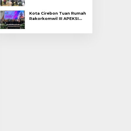
Gagal Panen di Jatitujuh
Kota Cirebon Tuan Rumah
Rakorkomwil III APEKSI
2027