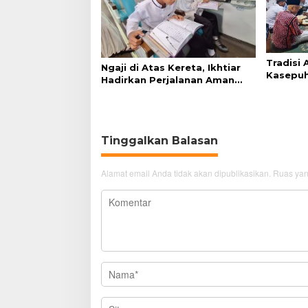
Tradisi
Ngaji di Atas Kereta, Ikhtiar
Kasepuh
Hadirkan Perjalanan Aman
Syukur 
dan Nyaman
Tinggalkan Balasan
Alamat email Anda tidak akan dipublikasikan.
Ruas yan