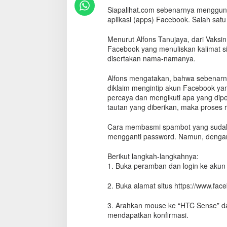
K
Siapalihat.com sebenarnya menggun
l
aplikasi (apps) Facebook. Salah satu
i
k
Menurut Alfons Tanujaya, dari Vaksin
P
Facebook yang menuliskan kalimat si
o
disertakan nama-namanya.
s
t
Alfons mengatakan, bahwa sebenarnya
i
n
diklaim mengintip akun Facebook yan
g
percaya dan mengikuti apa yang diper
a
tautan yang diberikan, maka proses r
n
'
Cara membasmi spambot yang sudah t
S
mengganti password. Namun, dengan
i
a
Berikut langkah-langkahnya:
p
1. Buka peramban dan login ke aku
a
y
2. Buka alamat situs https://www.fac
a
n
3. Arahkan mouse ke “HTC Sense” dan
g
mendapatkan konfirmasi.
M
e