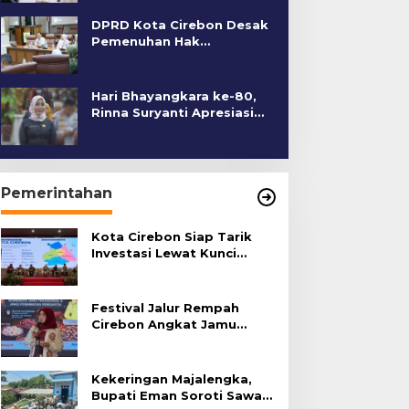
DPRD Kota Cirebon Desak
Pemenuhan Hak
Penyandang Disabilitas
Hari Bhayangkara ke-80,
Rinna Suryanti Apresiasi
Kinerja Polres Cirebon
Kota
Pemerintahan
Kota Cirebon Siap Tarik
Investasi Lewat Kunci
Bersama Summit 2026
Festival Jalur Rempah
Cirebon Angkat Jamu
Tradisional
Kekeringan Majalengka,
Bupati Eman Soroti Sawah