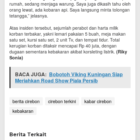
a
rumah, sedang menjaga warung. Saya juga dikasih tahu oleh
h
orang lewat, ada kobaran api. Saya langsung minta tolongan
W
tetangga,” jelasnya.
a
r
Atas insiden tersebut, sejumlah perabot dan harta milik
g
korban terbakar, yakni lemari pakaian 5 buah, meja makan
a
satu set, kursi satu set, 2 unit Tv, dan tempat tidur. Total
L
kerugian korban ditaksir mencapai Rp 40 juta, dengan
u
dugaan sementara kebakaran akibat korsleting listrik.
‎(Riky
d
Sonia)
e
s
T
BACA JUGA:
Bobotoh Viking Kuningan Siap
e
Meriahkan Road Show Piala Persib
r
b
a
k
berita cirebon
cirebon terkini
kabar cirebon
a
r
kebakaran
Berita Terkait