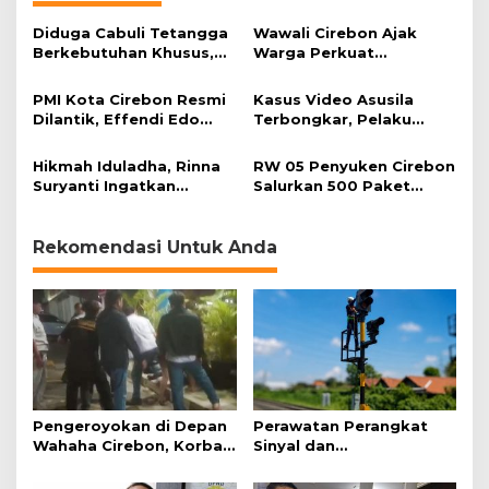
Diduga Cabuli Tetangga
Wawali Cirebon Ajak
Berkebutuhan Khusus,
Warga Perkuat
HDA Diamankan Polisi
Keimanan pada
Momentum Harjad ke-
PMI Kota Cirebon Resmi
Kasus Video Asusila
599
Dilantik, Effendi Edo
Terbongkar, Pelaku
Soroti Kesiapsiagaan
Ditangkap Usai Cari
Bencana
Korban Baru
Hikmah Iduladha, Rinna
RW 05 Penyuken Cirebon
Suryanti Ingatkan
Salurkan 500 Paket
Pentingnya Empati dan
Daging Kurban
Gotong Royong
Rekomendasi Untuk Anda
Pengeroyokan di Depan
Perawatan Perangkat
Wahaha Cirebon, Korban
Sinyal dan
Tunggu Kejelasan dari
Telekomunikasi Dukung
Polisi
Perjalanan Kereta Api