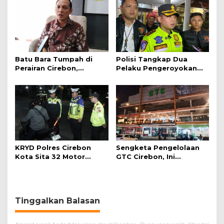
Batu Bara Tumpah di
Polisi Tangkap Dua
Perairan Cirebon,
Pelaku Pengeroyokan
Ancaman bagi Kerang
Pengunjung GTC Cirebon
Hijau
KRYD Polres Cirebon
Sengketa Pengelolaan
Kota Sita 32 Motor
GTC Cirebon, Ini
Knalpot Brong
Penjelasan Frans
Simanjuntak
Tinggalkan Balasan