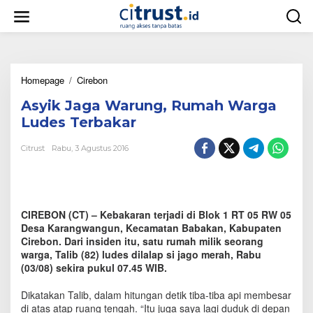
L
e
w
a
t
i
Homepage
/
Cirebon
A
k
s
e
Asyik Jaga Warung, Rumah Warga
y
k
i
o
Ludes Terbakar
k
n
J
t
Citrust
Rabu, 3 Agustus 2016
a
e
g
n
a
W
a
CIREBON (CT) – Kebakaran terjadi di Blok 1 RT 05 RW 05
r
Desa Karangwangun, Kecamatan Babakan, Kabupaten
u
Cirebon. Dari insiden itu, satu rumah milik seorang
n
warga, Talib (82) ludes dilalap si jago merah, Rabu
g
(03/08) sekira pukul 07.45 WIB.
,
R
u
Dikatakan Talib, dalam hitungan detik tiba-tiba api membesar
m
di atas atap ruang tengah. “Itu juga saya lagi duduk di depan