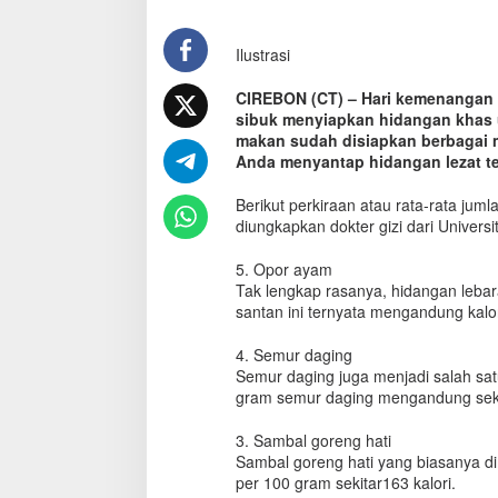
a
n
Ilustrasi
T
e
t
CIREBON (CT) – Hari kemenangan s
a
sibuk menyiapkan hidangan khas u
p
makan sudah disiapkan berbagai 
S
Anda menyantap hidangan lezat te
e
h
Berikut perkiraan atau rata-rata jum
a
diungkapkan dokter gizi dari Universi
t
,
5. Opor ayam
C
Tak lengkap rasanya, hidangan leba
a
santan ini ternyata mengandung kalori 
r
i
4. Semur daging
T
Semur daging juga menjadi salah sat
a
h
gram semur daging mengandung sekit
u
J
3. Sambal goreng hati
u
Sambal goreng hati yang biasanya di
m
per 100 gram sekitar163 kalori.
l