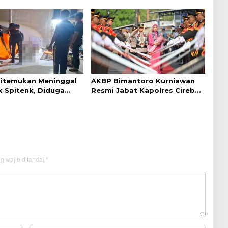
k Warga Disabilitas
dan Nyaman
Ditemukan Meninggal
AKBP Bimantoro Kurniawan
k Spitenk, Diduga
Resmi Jabat Kapolres Cirebon
akit
Kota
g wajib ditandai
*