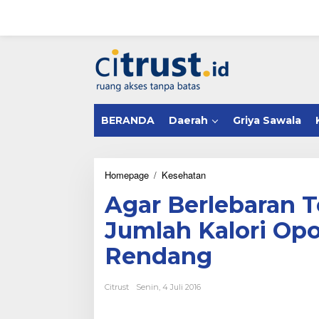
L
e
w
a
tutup
t
i
k
e
k
BERANDA
Daerah
Griya Sawala
o
n
t
e
n
Homepage
/
Kesehatan
A
g
Agar Berlebaran T
a
r
Jumlah Kalori Op
B
e
Rendang
r
l
e
Citrust
Senin, 4 Juli 2016
b
a
r