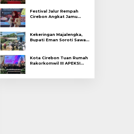
Festival Jalur Rempah
Cirebon Angkat Jamu
Tradisional
Kekeringan Majalengka,
Bupati Eman Soroti Sawah
Gagal Panen di Jatitujuh
Kota Cirebon Tuan Rumah
Rakorkomwil III APEKSI
2027