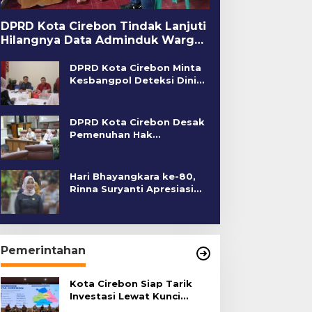
DPRD Kota Cirebon Tindak Lanjuti
Hilangnya Data Adminduk Warga
Disabilitas
DPRD Kota Cirebon Minta
Kesbangpol Deteksi Dini
Kerawanan Sosial
DPRD Kota Cirebon Desak
Pemenuhan Hak
Penyandang Disabilitas
Hari Bhayangkara ke-80,
Rinna Suryanti Apresiasi
Kinerja Polres Cirebon
Kota
Pemerintahan
Kota Cirebon Siap Tarik
Investasi Lewat Kunci
Bersama Summit 2026