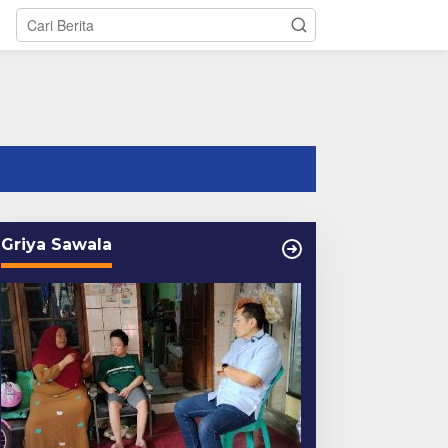
tutup
Griya Sawala