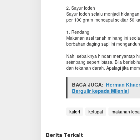
a
2. Sayur lodeh
h
Sayur lodeh selalu menjadi hidangan
K
per 100 gram mencapai sekitar 50 kal
a
l
1. Rendang
o
Makanan asal tanah minang ini seola
r
berbahan daging sapi ini mengandung
i
O
p
Nah, sebaiknya hindari menyantap hid
o
seimbang seperti biasa. Bila berlebi
r
dan tekanan darah. Apalagi jika memili
A
y
a
BACA JUGA:
Herman Khaer
m
Bergulir kepada Milenial
h
i
n
kalori
ketupat
makanan leba
g
g
a
R
e
Berita Terkait
n