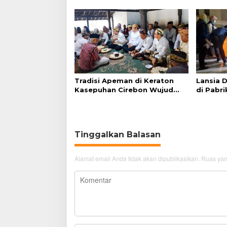
Simanjuntak
Admindu
Tradisi Apeman di Keraton
Lansia 
Kasepuhan Cirebon Wujud
di Pabri
Syukur dan Doa
Akibat S
Tinggalkan Balasan
Alamat email Anda tidak akan dipublikasikan.
Ruas yan